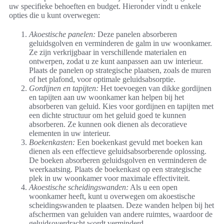
uw specifieke behoeften en budget. Hieronder vindt u enkele
opties die u kunt overwegen:
Akoestische panelen:
Deze panelen absorberen
geluidsgolven en verminderen de galm in uw woonkamer.
Ze zijn verkrijgbaar in verschillende materialen en
ontwerpen, zodat u ze kunt aanpassen aan uw interieur.
Plaats de panelen op strategische plaatsen, zoals de muren
of het plafond, voor optimale geluidsabsorptie.
Gordijnen en tapijten:
Het toevoegen van dikke gordijnen
en tapijten aan uw woonkamer kan helpen bij het
absorberen van geluid. Kies voor gordijnen en tapijten met
een dichte structuur om het geluid goed te kunnen
absorberen. Ze kunnen ook dienen als decoratieve
elementen in uw interieur.
Boekenkasten:
Een boekenkast gevuld met boeken kan
dienen als een effectieve geluidsabsorberende oplossing.
De boeken absorberen geluidsgolven en verminderen de
weerkaatsing. Plaats de boekenkast op een strategische
plek in uw woonkamer voor maximale effectiviteit.
Akoestische scheidingswanden:
Als u een open
woonkamer heeft, kunt u overwegen om akoestische
scheidingswanden te plaatsen. Deze wanden helpen bij het
afschermen van geluiden van andere ruimtes, waardoor de
geluidsoverdracht wordt verminderd.