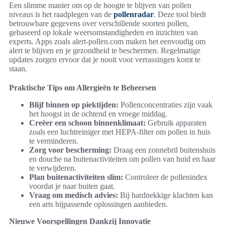
Een slimme manier om op de hoogte te blijven van pollen
niveaus is het raadplegen van de
pollenradar
. Deze tool biedt
betrouwbare gegevens over verschillende soorten pollen,
gebaseerd op lokale weersomstandigheden en inzichten van
experts. Apps zoals alert-pollen.com maken het eenvoudig om
alert te blijven en je gezondheid te beschermen. Regelmatige
updates zorgen ervoor dat je nooit voor verrassingen komt te
staan.
Praktische Tips om Allergieën te Beheersen
Blijf binnen op piektijden:
Pollenconcentraties zijn vaak
het hoogst in de ochtend en vroege middag.
Creëer een schoon binnenklimaat:
Gebruik apparaten
zoals een luchtreiniger met HEPA-filter om pollen in huis
te verminderen.
Zorg voor bescherming:
Draag een zonnebril buitenshuis
en douche na buitenactiviteiten om pollen van huid en haar
te verwijderen.
Plan buitenactiviteiten slim:
Controleer de pollenindex
voordat je naar buiten gaat.
Vraag om medisch advies:
Bij hardnekkige klachten kan
een arts bijpassende oplossingen aanbieden.
Nieuwe Voorspellingen Dankzij Innovatie