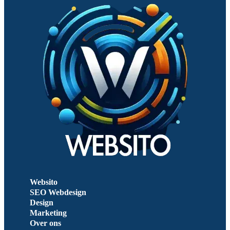
Websito
SEO Webdesign
Design
Marketing
Over ons