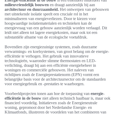
Energie-efficiëntie in de bouw
is een essentieel onderdeel van
milieuvriendelijk bouwen
en draagt aanzienlijk bij aan
architectuur en duurzaamheid.
Het ontwerpen van gebouwen
met uitstekende isolatie speelt een cruciale rol in het
minimaliseren van energieverliezen. Door te kiezen voor
hoogwaardige isolatiematerialen en technieken kan de
energievraag van een gebouw aanzienlijk worden verlaagd. Dit
leidt niet alleen tot lagere energiekosten, maar ook tot een
substantiële afname van de ecologische voetafdruk.
Bovendien zijn energiezuinige systemen, zoals duurzame
verwarmings- en koelsystemen, van groot belang om de energie-
efficiëntie te verhogen. Het gebruik van innovatieve
technologieën, waaronder slimme thermostaten en LED-
verlichting, draagt bij aan een efficiënte energiebeheer in
woningen en commerciële gebouwen. Het naleven van
richtlijnen zoals de Energieprestatienorm (EPN) vormt een
belangrijke basis voor de architectuursector om de standaarden
voor energiegebruik en -prestaties te waarborgen.
Voorbeeldprojecten tonen aan hoe de toepassing van
energie-
efficiëntie in de bouw
niet alleen technisch haalbaar is, maar ook
financieel voordelig. Initiatieven zoals de Energieneutrale
woning, gepromoot door het Nederlandse Energie- en
Klimaatfonds, illustreren de voordelen van het combineren van