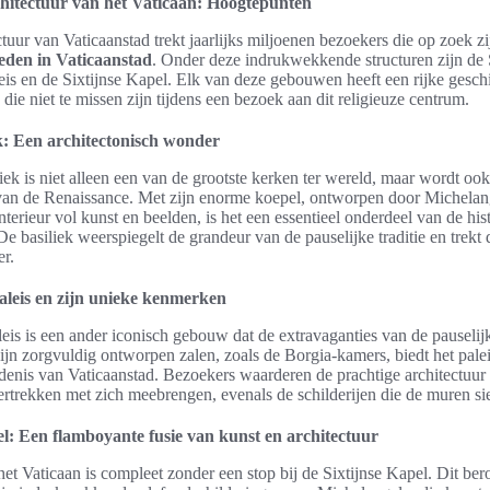
hitectuur van het Vaticaan: Hoogtepunten
tuur van Vaticaanstad trekt jaarlijks miljoenen bezoekers die op zoek z
eden in Vaticaanstad
. Onder deze indrukwekkende structuren zijn de St
eis en de Sixtijnse Kapel. Elk van deze gebouwen heeft een rijke gesch
ie niet te missen zijn tijdens een bezoek aan dit religieuze centrum.
ek: Een architectonisch wonder
liek is niet alleen een van de grootste kerken ter wereld, maar wordt oo
an de Renaissance. Met zijn enorme koepel, ontworpen door Michelang
erieur vol kunst en beelden, is het een essentieel onderdeel van de hi
De basiliek weerspiegelt de grandeur van de pauselijke traditie en trek
er.
aleis en zijn unieke kenmerken
eis is een ander iconisch gebouw dat de extravaganties van de pauseli
zijn zorgvuldig ontworpen zalen, zoals de Borgia-kamers, biedt het pale
denis van Vaticaanstad. Bezoekers waarderen de prachtige architectuur 
ertrekken met zich meebrengen, evenals de schilderijen die de muren si
el: Een flamboyante fusie van kunst en architectuur
et Vaticaan is compleet zonder een stop bij de Sixtijnse Kapel. Dit 