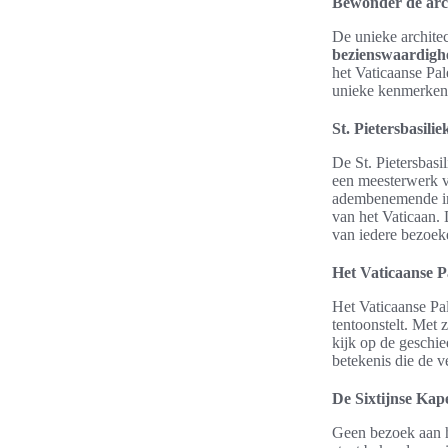
Bewonder de arc
De unieke architec
bezienswaardigh
het Vaticaanse Pal
unieke kenmerken d
St. Pietersbasili
De St. Pietersbasi
een meesterwerk v
adembenemende int
van het Vaticaan. 
van iedere bezoek
Het Vaticaanse P
Het Vaticaanse Pal
tentoonstelt. Met 
kijk op de geschie
betekenis die de v
De Sixtijnse Kap
Geen bezoek aan h