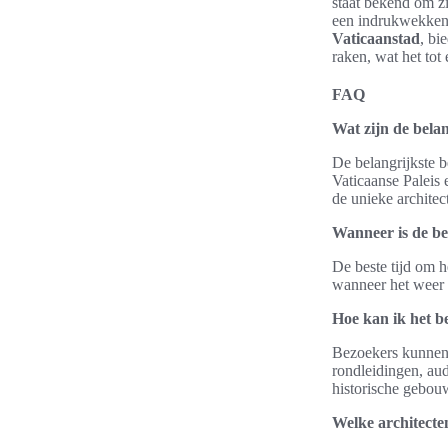
staat bekend om z
een indrukwekkend
Vaticaanstad
, bi
raken, wat het to
FAQ
Wat zijn de bela
De belangrijkste b
Vaticaanse Paleis 
de unieke archite
Wanneer is de be
De beste tijd om h
wanneer het weer 
Hoe kan ik het b
Bezoekers kunnen 
rondleidingen, aud
historische gebou
Welke architecte