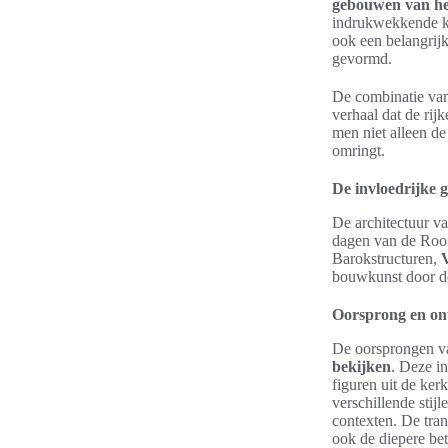
gebouwen van he
indrukwekkende ku
ook een belangrijk
gevormd.
De combinatie van 
verhaal dat de rijk
men niet alleen de
omringt.
De invloedrijke 
De architectuur va
dagen van de Room
Barokstructuren,
bouwkunst door d
Oorsprong en ont
De oorsprongen va
bekijken
. Deze in
figuren uit de ker
verschillende stij
contexten. De tran
ook de diepere be