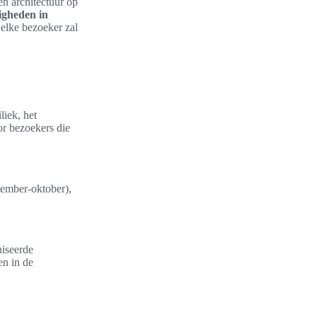
n architectuur op
igheden in
 elke bezoeker zal
liek, het
or bezoekers die
ptember-oktober),
iseerde
en in de