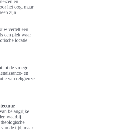
leizen en
oor het oog, maar
heen zijn
ouw vertelt een
 is een plek waar
orische locatie
at tot de vroege
enaissance- en
utie van religieuze
tectuur
 van belangrijke
der, waarbij
 theologische
 van de tijd, maar