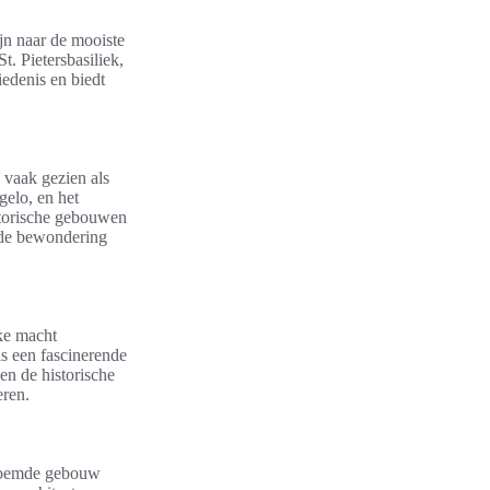
ijn naar de mooiste
. Pietersbasiliek,
iedenis en biedt
k vaak gezien als
elo, en het
storische gebouwen
t de bewondering
jke macht
is een fascinerende
en de historische
eren.
beroemde gebouw