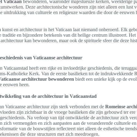
t Vaticaan
bewonderen, waaronder majestueuze kerken, weelderige pa
nstwerken. Deze architectonische wonderen zijn niet alleen een lust v
e uitdrukking van culturele en religieuze waarden die door de eeuwen 
kunst en architectuur in het Vaticaan laat niemand onberoerd. Elk geb
e traditie en bijzondere betekenis van dit heilige centrum illustreert. Het
 architectuur kan bewonderen, maar ook de spirituele sfeer die deze hist
geschiedenis van Vaticaanse architectuur
n Vaticaanstad heeft een rijke en invloedrijke geschiedenis, die terugga
s-Katholieke Kerk. Van de eerste basilieken tot de indrukwekkende R
Vaticaanse architectuur bewonderen
biedt een unieke kijk op de evol
e eeuwen heen.
wikkeling van de architectuur in Vaticaanstad
n Vaticaanse architectuur zijn sterk verbonden met de
Romeinse archi
vloeden zijn zichtbaar in de vroege basilieken die zijn gebouwd ter ere
kgeschiedenis. Na verloop van tijd ontwikkelde de architectuur zich ver
len zich vermengden en zich aanpasten aan de veranderende culturele en
sformatie van de bouwstijlen reflecteert niet alleen de esthetische trends
tekenissen die deze structuren met zich meedroegen.