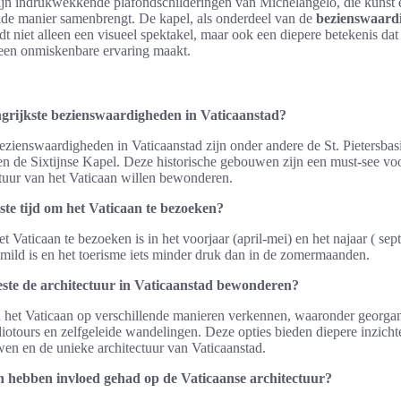
ijn indrukwekkende plafondschilderingen van Michelangelo, die kunst e
e manier samenbrengt. De kapel, als onderdeel van de
bezienswaard
edt niet alleen een visueel spektakel, maar ook een diepere betekenis dat
t een onmiskenbare ervaring maakt.
ngrijkste bezienswaardigheden in Vaticaanstad?
ezienswaardigheden in Vaticaanstad zijn onder andere de St. Pietersbasi
en de Sixtijnse Kapel. Deze historische gebouwen zijn een must-see vo
ctuur van het Vaticaan willen bewonderen.
ste tijd om het Vaticaan te bezoeken?
et Vaticaan te bezoeken is in het voorjaar (april-mei) en het najaar ( se
mild is en het toerisme iets minder druk dan in de zomermaanden.
este de architectuur in Vaticaanstad bewonderen?
het Vaticaan op verschillende manieren verkennen, waaronder georgan
iotours en zelfgeleide wandelingen. Deze opties bieden diepere inzicht
wen en de unieke architectuur van Vaticaanstad.
n hebben invloed gehad op de Vaticaanse architectuur?