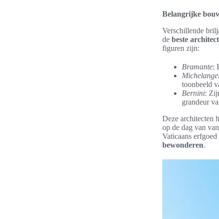
Belangrijke bou
Verschillende bril
de
beste archite
figuren zijn:
Bramante
: 
Michelange
toonbeeld v
Bernini
: Zi
grandeur va
Deze architecten h
op de dag van van
Vaticaans erfgoed
bewonderen
.