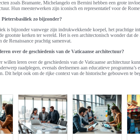
tecten zoals Bramante, Michelangelo en Bernini hebben een grote invlo
ctuur. Hun meesterwerken zijn iconisch en representatief voor de Romei
 Pietersbasiliek zo bijzonder?
liek is bijzonder vanwege zijn indrukwekkende koepel, het prachtige int
 de grootste kerken ter wereld. Het is een architectonisch wonder dat de
 de Renaissance prachtig samenvat.
leren over de geschiedenis van de Vaticaanse architectuur?
r willen leren over de geschiedenis van de Vaticaanse architectuur kun
nderwerp raadplegen, evenals deelnemen aan educatieve programma’s e
n. Dit helpt ook om de rijke context van de historische gebouwen te be