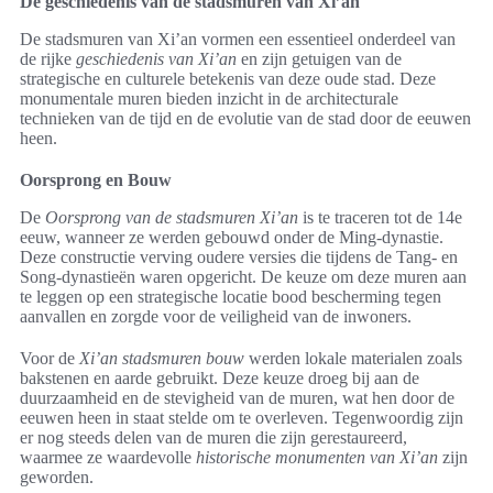
De geschiedenis van de stadsmuren van Xi’an
De stadsmuren van Xi’an vormen een essentieel onderdeel van
de rijke
geschiedenis van Xi’an
en zijn getuigen van de
strategische en culturele betekenis van deze oude stad. Deze
monumentale muren bieden inzicht in de architecturale
technieken van de tijd en de evolutie van de stad door de eeuwen
heen.
Oorsprong en Bouw
De
Oorsprong van de stadsmuren Xi’an
is te traceren tot de 14e
eeuw, wanneer ze werden gebouwd onder de Ming-dynastie.
Deze constructie verving oudere versies die tijdens de Tang- en
Song-dynastieën waren opgericht. De keuze om deze muren aan
te leggen op een strategische locatie bood bescherming tegen
aanvallen en zorgde voor de veiligheid van de inwoners.
Voor de
Xi’an stadsmuren bouw
werden lokale materialen zoals
bakstenen en aarde gebruikt. Deze keuze droeg bij aan de
duurzaamheid en de stevigheid van de muren, wat hen door de
eeuwen heen in staat stelde om te overleven. Tegenwoordig zijn
er nog steeds delen van de muren die zijn gerestaureerd,
waarmee ze waardevolle
historische monumenten van Xi’an
zijn
geworden.