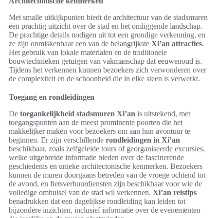
Architectonische kenmerken
Met smalle uitkijkpunten biedt de architectuur van de stadsmuren
een prachtig uitzicht over de stad en het omliggende landschap.
De prachtige details nodigen uit tot een grondige verkenning, en
ze zijn onmiskenbaar een van de belangrijkste
Xi’an attracties
.
Het gebruik van lokale materialen en de traditionele
bouwtechnieken getuigen van vakmanschap dat eeuwenoud is.
Tijdens het verkennen kunnen bezoekers zich verwonderen over
de complexiteit en de schoonheid die in elke steen is verwerkt.
Toegang en rondleidingen
De
toegankelijkheid stadsmuren Xi’an
is uitstekend, met
toegangspunten aan de meest prominente poorten die het
makkelijker maken voor bezoekers om aan hun avontuur te
beginnen. Er zijn verschillende
rondleidingen in Xi’an
beschikbaar, zoals zelfgeleide tours of georganiseerde excursies,
welke uitgebreide informatie bieden over de fascinerende
geschiedenis en unieke architectonische kenmerken. Bezoekers
kunnen de muren doorgaans betreden van de vroege ochtend tot
de avond, en fietsverhuurdiensten zijn beschikbaar voor wie de
volledige omhulsel van de stad wil verkennen.
Xi’an reistips
benadrukken dat een dagelijkse rondleiding kan leiden tot
bijzondere inzichten, inclusief informatie over de evenementen