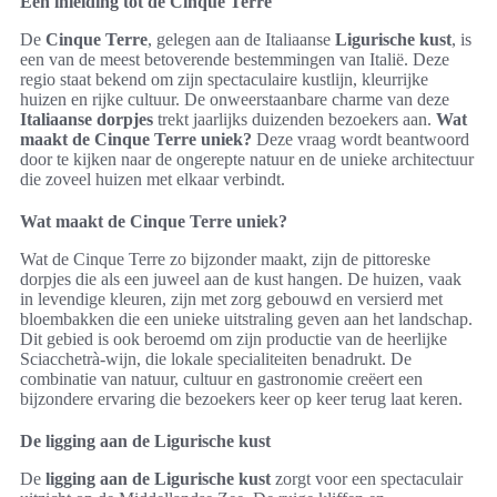
Een inleiding tot de Cinque Terre
De
Cinque Terre
, gelegen aan de Italiaanse
Ligurische kust
, is
een van de meest betoverende bestemmingen van Italië. Deze
regio staat bekend om zijn spectaculaire kustlijn, kleurrijke
huizen en rijke cultuur. De onweerstaanbare charme van deze
Italiaanse dorpjes
trekt jaarlijks duizenden bezoekers aan.
Wat
maakt de Cinque Terre uniek?
Deze vraag wordt beantwoord
door te kijken naar de ongerepte natuur en de unieke architectuur
die zoveel huizen met elkaar verbindt.
Wat maakt de Cinque Terre uniek?
Wat de Cinque Terre zo bijzonder maakt, zijn de pittoreske
dorpjes die als een juweel aan de kust hangen. De huizen, vaak
in levendige kleuren, zijn met zorg gebouwd en versierd met
bloembakken die een unieke uitstraling geven aan het landschap.
Dit gebied is ook beroemd om zijn productie van de heerlijke
Sciacchetrà-wijn, die lokale specialiteiten benadrukt. De
combinatie van natuur, cultuur en gastronomie creëert een
bijzondere ervaring die bezoekers keer op keer terug laat keren.
De ligging aan de Ligurische kust
De
ligging aan de Ligurische kust
zorgt voor een spectaculair