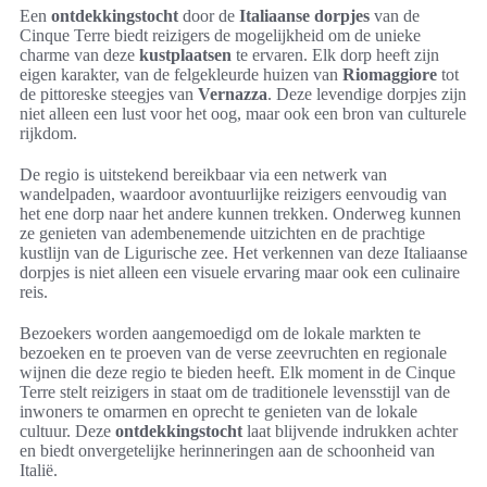
Een
ontdekkingstocht
door de
Italiaanse dorpjes
van de
Cinque Terre biedt reizigers de mogelijkheid om de unieke
charme van deze
kustplaatsen
te ervaren. Elk dorp heeft zijn
eigen karakter, van de felgekleurde huizen van
Riomaggiore
tot
de pittoreske steegjes van
Vernazza
. Deze levendige dorpjes zijn
niet alleen een lust voor het oog, maar ook een bron van culturele
rijkdom.
De regio is uitstekend bereikbaar via een netwerk van
wandelpaden, waardoor avontuurlijke reizigers eenvoudig van
het ene dorp naar het andere kunnen trekken. Onderweg kunnen
ze genieten van adembenemende uitzichten en de prachtige
kustlijn van de Ligurische zee. Het verkennen van deze Italiaanse
dorpjes is niet alleen een visuele ervaring maar ook een culinaire
reis.
Bezoekers worden aangemoedigd om de lokale markten te
bezoeken en te proeven van de verse zeevruchten en regionale
wijnen die deze regio te bieden heeft. Elk moment in de Cinque
Terre stelt reizigers in staat om de traditionele levensstijl van de
inwoners te omarmen en oprecht te genieten van de lokale
cultuur. Deze
ontdekkingstocht
laat blijvende indrukken achter
en biedt onvergetelijke herinneringen aan de schoonheid van
Italië.