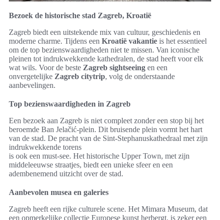
Bezoek de historische stad Zagreb, Kroatië
Zagreb biedt een uitstekende mix van cultuur, geschiedenis en
moderne charme. Tijdens een
Kroatië vakantie
is het essentieel
om de top bezienswaardigheden niet te missen. Van iconische
pleinen tot indrukwekkende kathedralen, de stad heeft voor elk
wat wils. Voor de beste
Zagreb sightseeing
en een
onvergetelijke
Zagreb citytrip
, volg de onderstaande
aanbevelingen.
Top bezienswaardigheden in Zagreb
Een bezoek aan Zagreb is niet compleet zonder een stop bij het
beroemde Ban Jelačić-plein. Dit bruisende plein vormt het hart
van de stad. De pracht van de Sint-Stephanuskathedraal met zijn
indrukwekkende torens
is ook een must-see. Het historische Upper Town, met zijn
middeleeuwse straatjes, biedt een unieke sfeer en een
adembenemend uitzicht over de stad.
Aanbevolen musea en galeries
Zagreb heeft een rijke culturele scene. Het Mimara Museum, dat
een opmerkelijke collectie Europese kunst herbergt, is zeker een