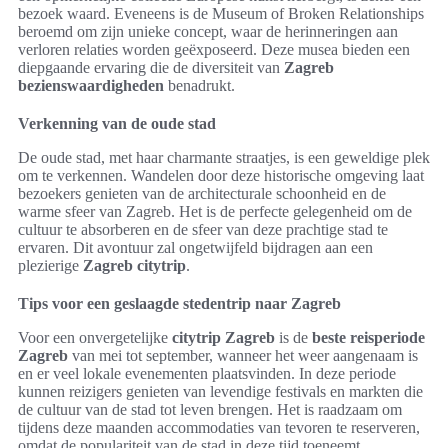
bezoek waard. Eveneens is de Museum of Broken Relationships
beroemd om zijn unieke concept, waar de herinneringen aan
verloren relaties worden geëxposeerd. Deze musea bieden een
diepgaande ervaring die de diversiteit van
Zagreb
bezienswaardigheden
benadrukt.
Verkenning van de oude stad
De oude stad, met haar charmante straatjes, is een geweldige plek
om te verkennen. Wandelen door deze historische omgeving laat
bezoekers genieten van de architecturale schoonheid en de
warme sfeer van Zagreb. Het is de perfecte gelegenheid om de
cultuur te absorberen en de sfeer van deze prachtige stad te
ervaren. Dit avontuur zal ongetwijfeld bijdragen aan een
plezierige
Zagreb citytrip
.
Tips voor een geslaagde stedentrip naar Zagreb
Voor een onvergetelijke
citytrip Zagreb
is de
beste reisperiode
Zagreb
van mei tot september, wanneer het weer aangenaam is
en er veel lokale evenementen plaatsvinden. In deze periode
kunnen reizigers genieten van levendige festivals en markten die
de cultuur van de stad tot leven brengen. Het is raadzaam om
tijdens deze maanden accommodaties van tevoren te reserveren,
omdat de populariteit van de stad in deze tijd toeneemt.