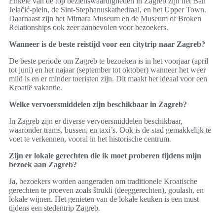
Enkele van de top bezienswaardigheden in Zagreb zijn het Ban
Jelačić-plein, de Sint-Stephanuskathedraal, en het Upper Town.
Daarnaast zijn het Mimara Museum en de Museum of Broken
Relationships ook zeer aanbevolen voor bezoekers.
Wanneer is de beste reistijd voor een citytrip naar Zagreb?
De beste periode om Zagreb te bezoeken is in het voorjaar (april
tot juni) en het najaar (september tot oktober) wanneer het weer
mild is en er minder toeristen zijn. Dit maakt het ideaal voor een
Kroatië vakantie.
Welke vervoersmiddelen zijn beschikbaar in Zagreb?
In Zagreb zijn er diverse vervoersmiddelen beschikbaar,
waaronder trams, bussen, en taxi’s. Ook is de stad gemakkelijk te
voet te verkennen, vooral in het historische centrum.
Zijn er lokale gerechten die ik moet proberen tijdens mijn
bezoek aan Zagreb?
Ja, bezoekers worden aangeraden om traditionele Kroatische
gerechten te proeven zoals štrukli (deeggerechten), goulash, en
lokale wijnen. Het genieten van de lokale keuken is een must
tijdens een stedentrip Zagreb.