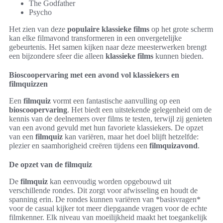
The Godfather
Psycho
Het zien van deze
populaire klassieke films
op het grote scherm
kan elke filmavond transformeren in een onvergetelijke
gebeurtenis. Het samen kijken naar deze meesterwerken brengt
een bijzondere sfeer die alleen
klassieke films
kunnen bieden.
Bioscoopervaring met een avond vol klassiekers en
filmquizzen
Een
filmquiz
vormt een fantastische aanvulling op een
bioscoopervaring
. Het biedt een uitstekende gelegenheid om de
kennis van de deelnemers over films te testen, terwijl zij genieten
van een avond gevuld met hun favoriete klassiekers. De opzet
van een
filmquiz
kan variëren, maar het doel blijft hetzelfde:
plezier en saamhorigheid creëren tijdens een
filmquizavond
.
De opzet van de filmquiz
De
filmquiz
kan eenvoudig worden opgebouwd uit
verschillende rondes. Dit zorgt voor afwisseling en houdt de
spanning erin. De rondes kunnen variëren van *basisvragen*
voor de casual kijker tot meer diepgaande vragen voor de echte
filmkenner. Elk niveau van moeilijkheid maakt het toegankelijk