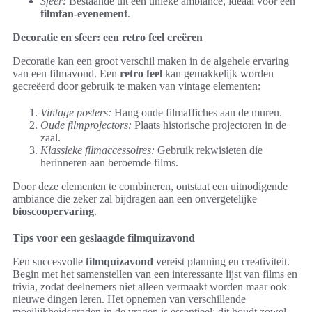
Sfeer:
Bestaande uit een unieke ambiance, ideaal voor een
filmfan-evenement
.
Decoratie en sfeer: een retro feel creëren
Decoratie kan een groot verschil maken in de algehele ervaring
van een filmavond. Een
retro feel
kan gemakkelijk worden
gecreëerd door gebruik te maken van vintage elementen:
Vintage posters:
Hang oude filmaffiches aan de muren.
Oude filmprojectors:
Plaats historische projectoren in de
zaal.
Klassieke filmaccessoires:
Gebruik rekwisieten die
herinneren aan beroemde films.
Door deze elementen te combineren, ontstaat een uitnodigende
ambiance die zeker zal bijdragen aan een onvergetelijke
bioscoopervaring
.
Tips voor een geslaagde filmquizavond
Een succesvolle
filmquizavond
vereist planning en creativiteit.
Begin met het samenstellen van een interessante lijst van films en
trivia, zodat deelnemers niet alleen vermaakt worden maar ook
nieuwe dingen leren. Het opnemen van verschillende
moeilijkheidsgraden in de vragen is essentieel; dit houdt zowel