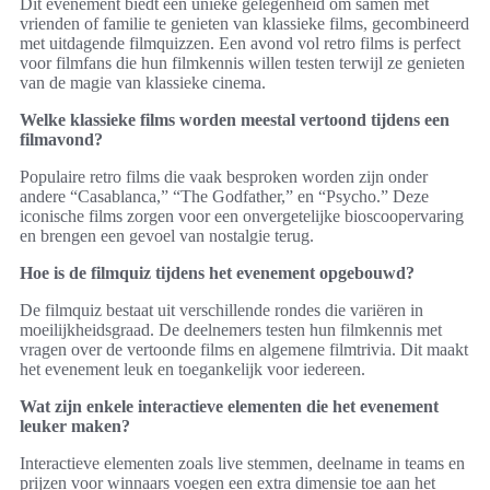
Dit evenement biedt een unieke gelegenheid om samen met
vrienden of familie te genieten van klassieke films, gecombineerd
met uitdagende filmquizzen. Een avond vol retro films is perfect
voor filmfans die hun filmkennis willen testen terwijl ze genieten
van de magie van klassieke cinema.
Welke klassieke films worden meestal vertoond tijdens een
filmavond?
Populaire retro films die vaak besproken worden zijn onder
andere “Casablanca,” “The Godfather,” en “Psycho.” Deze
iconische films zorgen voor een onvergetelijke bioscoopervaring
en brengen een gevoel van nostalgie terug.
Hoe is de filmquiz tijdens het evenement opgebouwd?
De filmquiz bestaat uit verschillende rondes die variëren in
moeilijkheidsgraad. De deelnemers testen hun filmkennis met
vragen over de vertoonde films en algemene filmtrivia. Dit maakt
het evenement leuk en toegankelijk voor iedereen.
Wat zijn enkele interactieve elementen die het evenement
leuker maken?
Interactieve elementen zoals live stemmen, deelname in teams en
prijzen voor winnaars voegen een extra dimensie toe aan het