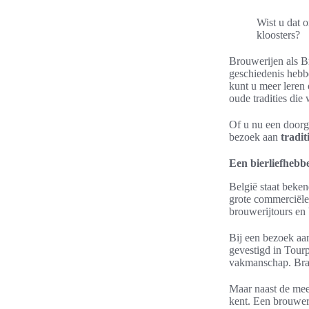
Wist u dat 
kloosters?
Brouwerijen als B
geschiedenis hebb
kunt u meer leren
oude tradities die
Of u nu een doorg
bezoek aan
tradi
Een bierliefhebb
België staat beken
grote commerciële
brouwerijtours en
Bij een bezoek aan
gevestigd in Tourp
vakmanschap. Bras
Maar naast de mee
kent. Een brouwer