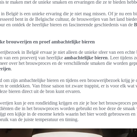
is te maken met de unieke smaken en ervaringen die ze te bieden hebb
in België is een unieke ervaring die je niet mag missen. Of je nu een bi
sseerd bent in de Belgische cultuur, de brouwerijen van het land biede
our en ontdek de heerlijke bieren en fascinerende geschiedenis van de
B
ke brouwerijen en proef ambachtelijke bieren
rijbezoek in België ervaar je niet alleen de unieke sfeer van een echte
n van een proeverij van heerlijke
ambachtelijke bieren
. Leer tijdens z
eer over het brouwproces en de verschillende smaken die worden gep
rijen
.
d om zijn ambachtelijke bieren en tijdens een brouwerijbezoek krijg je
n te ontdekken. Van frisse saison tot zware trappist, er is voor elk wat 
 deze bieren direct uit de bron kunt ervaren.
erijen kun je een rondleiding krijgen en zie je hoe het brouwproces pre
ediënten die in het brouwproces worden gebruikt en hoe deze de smaak 
ijgt een kijkje in de enorme ketels waarin het bier wordt gebrouwen en l
ruik van de juiste temperatuur en timing.