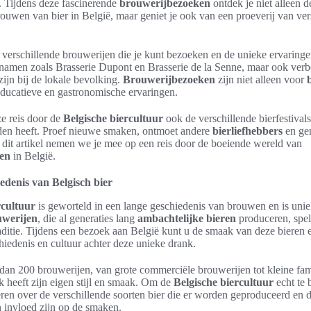
. Tijdens deze fascinerende
brouwerijbezoeken
ontdek je niet alleen d
brouwen van bier in België, maar geniet je ook van een proeverij van ve
verschillende brouwerijen die je kunt bezoeken en de unieke ervaringe
namen zoals Brasserie Dupont en Brasserie de la Senne, maar ook verb
zijn bij de lokale bevolking.
Brouwerijbezoeken
zijn niet alleen voor
ducatieve en gastronomische ervaringen.
ze reis door de
Belgische biercultuur
ook de verschillende bierfestiva
ieden heeft. Proef nieuwe smaken, ontmoet andere
bierliefhebbers
en gen
n dit artikel nemen we je mee op een reis door de boeiende wereld van
en
in België.
edenis van Belgisch bier
rcultuur
is geworteld in een lange geschiedenis van brouwen en is unie
uwerijen
, die al generaties lang
ambachtelijke bieren
produceren, spel
traditie. Tijdens een bezoek aan België kunt u de smaak van deze bieren
hiedenis en cultuur achter deze unieke drank.
dan 200 brouwerijen, van grote commerciële brouwerijen tot kleine fam
k heeft zijn eigen stijl en smaak. Om de
Belgische biercultuur
echt te b
eren over de verschillende soorten bier die er worden geproduceerd en 
n invloed zijn op de smaken.