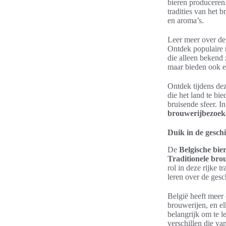
bieren produceren
tradities van het 
en aroma’s.
Leer meer over de 
Ontdek populaire 
die alleen bekend 
maar bieden ook e
Ontdek tijdens de
die het land te b
bruisende sfeer. I
brouwerijbezoek
Duik in de geschi
De
Belgische bie
Traditionele bro
rol in deze rijke 
leren over de gesc
België heeft meer 
brouwerijen, en el
belangrijk om te l
verschillen die va