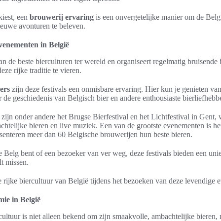
kiest, een
brouwerij ervaring
is een onvergetelijke manier om de Belgi
ieuwe avonturen te beleven.
evenementen in België
an de beste bierculturen ter wereld en organiseert regelmatig bruisende b
e rijke traditie te vieren.
ers
zijn deze festivals een onmisbare ervaring. Hier kun je genieten v
 de geschiedenis van Belgisch bier en andere enthousiaste bierliefhebb
s zijn onder andere het Brugse Bierfestival en het Lichtfestival in Gent, 
chtelijke bieren en live muziek. Een van de grootste evenementen is he
senteren meer dan 60 Belgische brouwerijen hun beste bieren.
e Belg bent of een bezoeker van ver weg, deze festivals bieden een uni
lt missen.
 rijke biercultuur van België tijdens het bezoeken van deze levendige
mie in België
ultuur is niet alleen bekend om zijn smaakvolle, ambachtelijke bieren