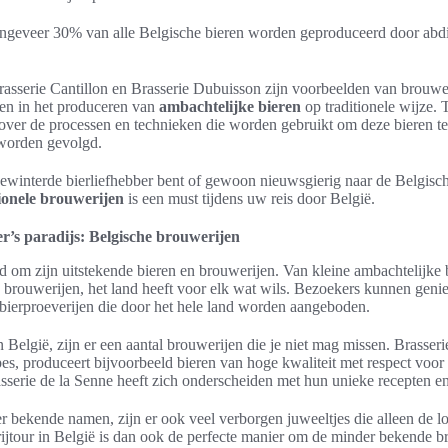
ongeveer 30% van alle Belgische bieren worden geproduceerd door abd
rasserie Cantillon en Brasserie Dubuisson zijn voorbeelden van brouwer
en in het produceren van
ambachtelijke bieren
op traditionele wijze.
 over de processen en technieken die worden gebruikt om deze bieren t
 worden gevolgd.
ewinterde bierliefhebber bent of gewoon nieuwsgierig naar de Belgische
tionele brouwerijen
is een must tijdens uw reis door België.
er’s paradijs: Belgische brouwerijen
d om zijn uitstekende bieren en brouwerijen. Van kleine ambachtelijke 
 brouwerijen, het land heeft voor elk wat wils. Bezoekers kunnen geni
 bierproeverijen die door het hele land worden aangeboden.
 België, zijn er een aantal brouwerijen die je niet mag missen. Brasser
es, produceert bijvoorbeeld bieren van hoge kwaliteit met respect voor 
serie de la Senne heeft zich onderscheiden met hun unieke recepten e
r bekende namen, zijn er ook veel verborgen juweeltjes die alleen de l
ijtour in België is dan ook de perfecte manier om de minder bekende b