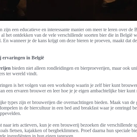
 zijn een educatieve en interessante manier om meer te leren over de 
n al het ontdekken van de vele verschillende soorten bier die in Belgi
. En wanneer je de kans krijgt om deze bieren te proeven, maakt dat d
 ervaringen in België
rijen
bieden niet alleen rondleidingen en bierproeverijen, maar ook un
ers ter wereld vindt.
ringen is het volgen van een workshop waarin je zelf bier kunt brouw
an een ervaren brouwer en leer hoe je je eigen ambachtelijke bier kunt
ijke types zijn er brouwerijen die overnachtingen bieden. Maak van de
ompelen in de biercultuur in een bed and breakfast waar je omringd be
oppevelden.
t naar iets actievers, kun je een brouwerij bezoeken die verschillende s
, zoals fietsen, kajakken of bergbeklimmen. Proef daarna hun speciale b
rde ingrediënten in hun eigen taproom.