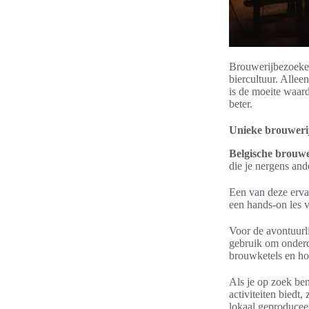
Brouwerijbezoeken
biercultuur. Allee
is de moeite waard
beter.
Unieke brouwerij
Belgische brouwe
die je nergens and
Een van deze erva
een hands-on les v
Voor de avontuurl
gebruik om onderd
brouwketels en h
Als je op zoek ben
activiteiten biedt
lokaal geproducee