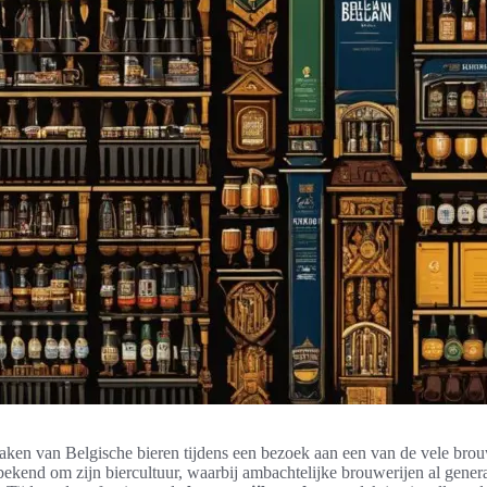
aken van Belgische bieren tijdens een bezoek aan een van de vele brou
 bekend om zijn biercultuur, waarbij ambachtelijke brouwerijen al genera