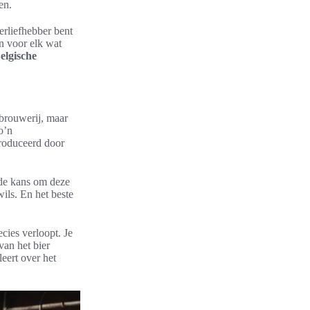
en.
erliefhebber bent
n voor elk wat
elgische
 brouwerij, maar
o’n
roduceerd door
 de kans om deze
wils. En het beste
cies verloopt. Je
van het bier
eert over het