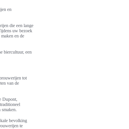
ijen en
ijen die een lange
 Tijdens uw bezoek
e maken en de
 biercultuur, een
brouwerijen tot
eten van de
ie Dupont,
traditioneel
n smaken.
okale bevolking
rouwerijen te