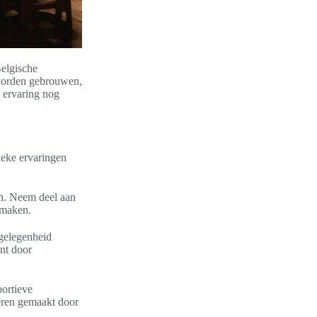
Belgische
ë worden gebrouwen,
e ervaring nog
ieke ervaringen
en. Neem deel aan
 maken.
 gelegenheid
nt door
portieve
ieren gemaakt door