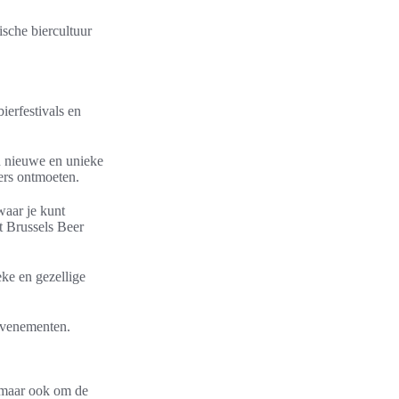
sche biercultuur
ierfestivals en
an nieuwe en unieke
ers ontmoeten.
waar je kunt
t Brussels Beer
eke en gezellige
 evenementen.
, maar ook om de