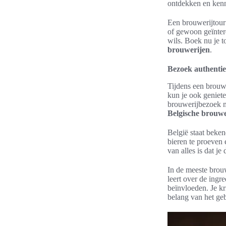
ontdekken en kenn
Een brouwerijtour 
of gewoon geïntere
wils. Boek nu je t
brouwerijen
.
Bezoek authentie
Tijdens een brouwe
kun je ook geniete
brouwerijbezoek m
Belgische brouwe
België staat beken
bieren te proeven e
van alles is dat je
In de meeste brouw
leert over de ingr
beïnvloeden. Je kr
belang van het geb