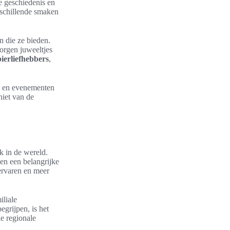
e geschiedenis en
rschillende smaken
n die ze bieden.
orgen juweeltjes
bierliefhebbers
,
ls en evenementen
iet van de
k in de wereld.
en een belangrijke
 ervaren en meer
iliale
egrijpen, is het
de regionale