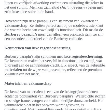
lijnen en verfijnde afwerking creëren een uitstraling die zeker in
het oog springt. Men kan zich altijd
chic in de regen
voelen met
zo’n luxe accessoire in de hand.
Bovendien zijn deze paraplu’s een statement van kwaliteit en
vakmanschap
. Ze sluiten perfect aan bij de modebewuste klant
die waarde hecht aan zowel stijl als functionaliteit. Dit maakt de
Burberry paraplu’s
meer dan alleen een praktisch item; ze zijn
een essentieel onderdeel van de Burberry collectie.
Kenmerken van luxe regenbescherming
Burberry paraplu’s zijn synoniem met
luxe regenbescherming
.
De kenmerken maken het verschil in functionaliteit en stijl, wat
bijdraagt aan de aantrekkingskracht. Elk aspect, van de gebruikte
materialen
tot de wijze van presentatie, reflecteert de premium
kwaliteit van het merk.
Materialen en vakmanschap
De keuze van materialen is een van de belangrijkste redenen
achter de populariteit van Burberry paraplu’s. Waterdichte stoffen
en stevige frames zorgen voor uitzonderlijke duurzaamheid. Het
vakmanschap dat in het ontwerp wordt gestoken, is
ongeëvenaard. Met zorgvuldige aandacht voor detail wordt elk