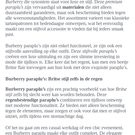
Burberry
die synoniem staat voor luxe en stijl. Deze
premium
paraplu’s
zijn vervaardigd uit
materialen
die niet alleen
duurzaamheid garanderen, maar ook bescherming bieden tegen
alle weersomstandigheden. Het assortiment varieert van klassieke
tartanpatronen tot hedendaagse ontwerpen, wat het eenvoudig
maakt om een stijlvol accessoire te vinden dat bij ieders smaak
past.
Burberry paraplu’s zijn niet enkel functioneel, ze zijn ook een
stijlvolle aanvulling op elke outfit. Deze
stijlvolle paraplu’s
creëren een luxe uitstraling en zijn een slimme investering in
mode die tijdloos is. Elke keer dat het regent, kan men een beetje
Britse flair toevoegen aan hun look met deze exquisite paraplu’s.
Burberry paraplu’s: Britse stijl zelfs in de regen
Burberry paraplu’s
zijn een prachtig voorbeeld van hoe
Britse
stijl
zelfs bij slecht weer kan worden behouden. Deze
regenbestendige paraplu’s
combineren een tijdloos ontwerp
met moderne functionaliteit. Ze bieden niet alleen bescherming
tegen de elementen, maar zorgen er ook voor dat men er stijlvol
uitziet, zelfs tijdens een stormachtige dag.
Of het nu gaat om een casual werkdag of een chic evenement,
een Burberry paraplu maakt elke outfit compleet. De elegante