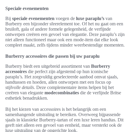
Speciale evenementen
Bij
speciale evenementen
voegen de
luxe paraplu’s
van
Burberry een bijzonder sfeerelement toe. Of het nu gaat om een
bruiloft, gala of andere formele gelegenheid, de verfijnde
ontwerpen creëren een gevoel van elegantie. Deze paraplu’s zijn
niet alleen functioneel maar ook een mode-item dat elke look
compleet maakt, zelfs tijdens minder weerbestendige momenten.
Burberry accessoires die passen bij uw paraplu
Burberry biedt een uitgebreid assortiment van
Burberry
accessoires
die perfect zijn afgestemd op hun iconische
paraplu’s. Het zorgvuldig geselecteerde aanbod omvat sjaals,
handtassen en hoeden, allen ontworpen met een focus op
stijlvolle details
. Deze complementaire items helpen bij het
creëren van elegante
modecombinaties
die de verfijnde Britse
esthetiek benadrukken.
Bij het kiezen van accessoires is het belangrijk om een
samenhangende uitstraling te bereiken. Overweeg bijpassende
sjaals in klassieke Burberry-tartan of een luxe leren handtas. Dit
geeft niet alleen een gevoel van eenheid, maar versterkt ook de
luxe uitstraling van de opgerichte look.