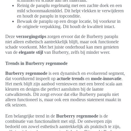
schimmel en schade aan het materiaal.
Reinig de paraplu regelmatig met een zachte doek en een
mild schoonmaakmiddel. Dit helpt vlekken te verwijderen
en houdt de paraplu in topconditie.
Bewaak de paraplu op een droge locatie, bij voorkeur in
de originele verpakking. Dit houdt de kwaliteit intact.
Deze
verzorgingstips
zorgen ervoor dat de Burberry paraplu
niet alleen esthetisch aantrekkelijk blijft, maar ook functionele
schade voorkomt. Met het juiste onderhoud kan men genieten
van de
elegante stijl
van Burberry, zelfs bij minder weer.
Trends in Burberry regenmode
Burberry regenmode
is een dynamisch en evoluerend segment,
dat voortdurend inspeelt op
actuele trends
en
mode-innovatie
.
Het merk blijft zijn aanbod vernieuwen met een breed scala aan
kleuren en designs die perfect aansluiten bij de laatste
catwalktrends. Dit zorgt ervoor dat elke Burberry paraplu niet
alleen functioneel is, maar ook een modieus statement maakt in
elk seizoen.
Een belangrijke trend in de
Burberry regenmode
is de
combinatie van functionaliteit met stijl. De ontwerpen zijn
bedoeld om zowel esthetisch aantrekkelijk als praktisch te zijn,