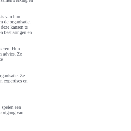
le samenwerking en
sis van hun
n de organisatie.
 deze kansen te
n beslissingen en
iseren. Hun
ch advies. Ze
xe
rganisatie. Ze
n expertises en
j spelen een
voortgang van