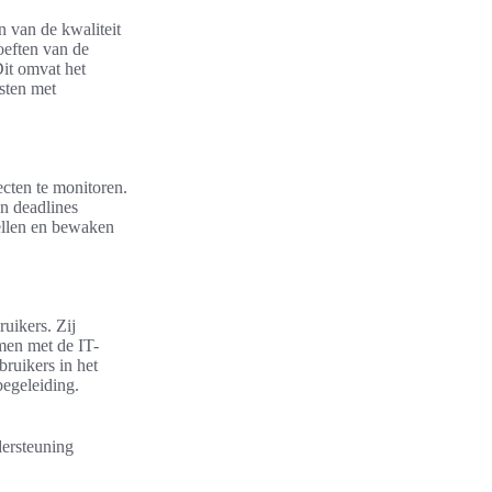
 van de kwaliteit
oeften van de
Dit omvat het
isten met
cten te monitoren.
n deadlines
ellen en bewaken
uikers. Zij
men met de IT-
bruikers in het
egeleiding.
dersteuning