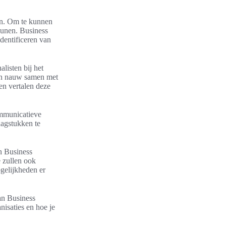
en. Om te kunnen
eunen. Business
identificeren van
listen bij het
ken nauw samen met
en vertalen deze
ommunicatieve
aagstukken te
n Business
 zullen ook
gelijkheden er
an Business
isaties en hoe je