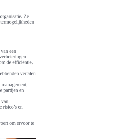
organisatie. Ze
betermogelijkheden
e van een
 verbeteringen.
m de efficiëntie,
hebbenden vertalen
ls management,
e partijen en
n van
 risico’s en
voert om ervoor te