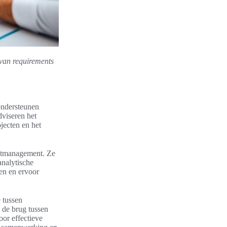
 van requirements
 ondersteunen
viseren het
jecten en het
ectmanagement. Ze
analytische
len en ervoor
 tussen
 de brug tussen
oor effectieve