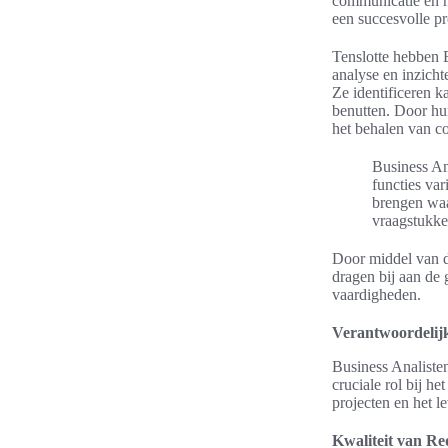
communicatie en h
een succesvolle pr
Tenslotte hebben 
analyse en inzicht
Ze identificeren k
benutten. Door hu
het behalen van c
Business Ana
functies var
brengen waa
vraagstukke
Door middel van de
dragen bij aan de 
vaardigheden.
Verantwoordelijk
Business Analiste
cruciale rol bij h
projecten en het l
Kwaliteit van R