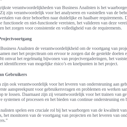
rijkste verantwoordelijkheden van Business Analisten is het waarborgen
Zij zijn verantwoordelijk voor het analyseren en vaststellen van de beh
 vertalen van deze behoeften naar duidelijke en haalbare requirements. 
de functionele en niet-functionele vereisten, het valideren van deze vere
n het zorgen voor consistentie en volledigheid van de requirements.
Projectvoortgang
Business Analisten de verantwoordelijkheid om de voortgang van proje
amen met het projectteam om ervoor te zorgen dat de gestelde doelen e
it omvat het regelmatig bijwonen van projectvergaderingen, het vastst
et identificeren van mogelijke risico’s en knelpunten in het project.
an Gebruikers
 zijn ook verantwoordelijk voor het leveren van ondersteuning aan gebr
eerste aanspreekpunt voor gebruikersvragen en problemen en werken sa
p te lossen. Daarnaast zijn zij verantwoordelijk voor het trainen van ge
e systemen of processen en het bieden van continue ondersteuning en b
alisten spelen een cruciale rol bij het waarborgen van de kwaliteit van
s, het monitoren van de voortgang van projecten en het leveren van on
ers.”