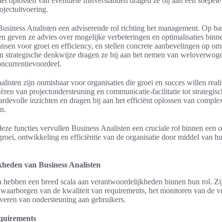
et oplossen van eventuele misverstanden dragen ze bij aan een soepe
ojectuitvoering.
Business Analisten een adviserende rol richting het management. Op ba
en geven ze advies over mogelijke verbeteringen en optimalisaties binne
ansen voor groei en efficiency, en stellen concrete aanbevelingen op om
n strategische denkwijze dragen ze bij aan het nemen van weloverwoge
oncurrentievoordeel.
listen zijn onmisbaar voor organisaties die groei en succes willen real
iëren van projectondersteuning en communicatie-facilitatie tot strategis
rdevolle inzichten en dragen bij aan het efficiënt oplossen van comple
n.
ze functies vervullen Business Analisten een cruciale rol binnen een o
groei, ontwikkeling en efficiëntie van de organisatie door middel van hu
heden van Business Analisten
n hebben een breed scala aan verantwoordelijkheden binnen hun rol. Zi
et waarborgen van de kwaliteit van requirements, het monitoren van de 
everen van ondersteuning aan gebruikers.
equirements