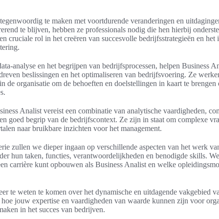
tegenwoordig te maken met voortdurende veranderingen en uitdaging
erend te blijven, hebben ze professionals nodig die hen hierbij onderst
n cruciale rol in het creëren van succesvolle bedrijfsstrategieën en het 
tering.
ta-analyse en het begrijpen van bedrijfsprocessen, helpen Business Ana
reven beslissingen en het optimaliseren van bedrijfsvoering. Ze wer
 de organisatie om de behoeften en doelstellingen in kaart te brengen 
s.
siness Analist vereist een combinatie van analytische vaardigheden, c
n goed begrip van de bedrijfscontext. Ze zijn in staat om complexe vr
rtalen naar bruikbare inzichten voor het management.
rie zullen we dieper ingaan op verschillende aspecten van het werk va
der hun taken, functies, verantwoordelijkheden en benodigde skills. We
een carrière kunt opbouwen als Business Analist en welke opleidingsmo
er te weten te komen over het dynamische en uitdagende vakgebied v
 hoe jouw expertise en vaardigheden van waarde kunnen zijn voor organ
maken in het succes van bedrijven.