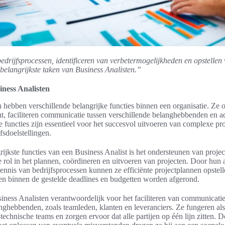
drijfsprocessen, identificeren van verbetermogelijkheden en opstellen
 belangrijkste taken van Business Analisten.”
iness Analisten
 hebben verschillende belangrijke functies binnen een organisatie. Ze
, faciliteren communicatie tussen verschillende belanghebbenden en ad
functies zijn essentieel voor het succesvol uitvoeren van complexe pro
fsdoelstellingen.
rijkste functies van een Business Analist is het ondersteunen van proj
e rol in het plannen, coördineren en uitvoeren van projecten. Door hun 
nnis van bedrijfsprocessen kunnen ze efficiënte projectplannen opstel
ten binnen de gestelde deadlines en budgetten worden afgerond.
iness Analisten verantwoordelijk voor het faciliteren van communicatie
nghebbenden, zoals teamleden, klanten en leveranciers. Ze fungeren als
-technische teams en zorgen ervoor dat alle partijen op één lijn zitten. D