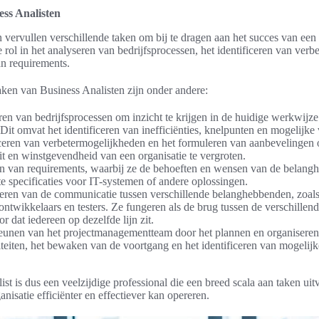
ss Analisten
 vervullen verschillende taken om bij te dragen aan het succes van een 
e rol in het analyseren van bedrijfsprocessen, het identificeren van ver
an requirements.
aken van Business Analisten zijn onder andere:
ren van bedrijfsprocessen om inzicht te krijgen in de huidige werkwijz
 Dit omvat het identificeren van inefficiënties, knelpunten en mogelijke
iceren van verbetermogelijkheden en het formuleren van aanbevelingen o
it en winstgevendheid van een organisatie te vergroten.
en van requirements, waarbij ze de behoeften en wensen van de belang
e specificaties voor IT-systemen of andere oplossingen.
eren van de communicatie tussen verschillende belanghebbenden, zoa
ontwikkelaars en testers. Ze fungeren als de brug tussen de verschillend
r dat iedereen op dezelfde lijn zit.
eunen van het projectmanagementteam door het plannen en organisere
iteiten, het bewaken van de voortgang en het identificeren van mogelijke
st is dus een veelzijdige professional die een breed scala aan taken uit
anisatie efficiënter en effectiever kan opereren.