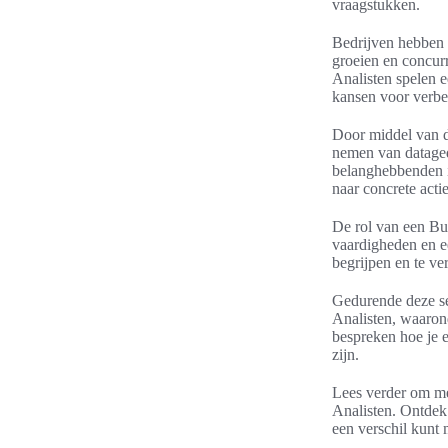
vraagstukken.
Bedrijven hebben 
groeien en concurr
Analisten spelen ee
kansen voor verbe
Door middel van da
nemen van dataged
belanghebbenden in
naar concrete actie
De rol van een Bu
vaardigheden en ee
begrijpen en te ve
Gedurende deze se
Analisten, waaron
bespreken hoe je 
zijn.
Lees verder om me
Analisten. Ontdek
een verschil kunt 