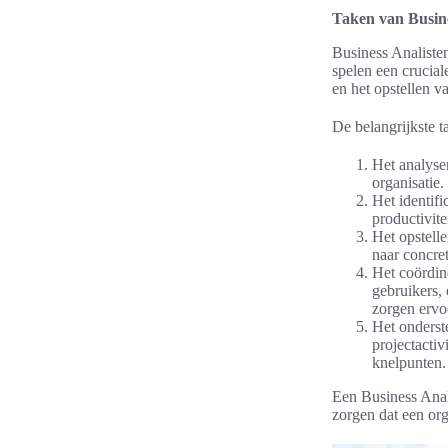
Taken van Busine
Business Analisten
spelen een crucial
en het opstellen v
De belangrijkste t
Het analyse
organisatie.
Het identif
productivite
Het opstell
naar concret
Het coördin
gebruikers, 
zorgen ervoo
Het onderst
projectactiv
knelpunten.
Een Business Anali
zorgen dat een org