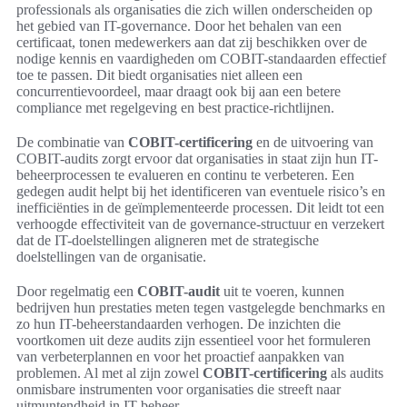
professionals als organisaties die zich willen onderscheiden op
het gebied van IT-governance. Door het behalen van een
certificaat, tonen medewerkers aan dat zij beschikken over de
nodige kennis en vaardigheden om COBIT-standaarden effectief
toe te passen. Dit biedt organisaties niet alleen een
concurrentievoordeel, maar draagt ook bij aan een betere
compliance met regelgeving en best practice-richtlijnen.
De combinatie van
COBIT-certificering
en de uitvoering van
COBIT-audits zorgt ervoor dat organisaties in staat zijn hun IT-
beheerprocessen te evalueren en continu te verbeteren. Een
gedegen audit helpt bij het identificeren van eventuele risico’s en
inefficiënties in de geïmplementeerde processen. Dit leidt tot een
verhoogde effectiviteit van de governance-structuur en verzekert
dat de IT-doelstellingen aligneren met de strategische
doelstellingen van de organisatie.
Door regelmatig een
COBIT-audit
uit te voeren, kunnen
bedrijven hun prestaties meten tegen vastgelegde benchmarks en
zo hun IT-beheerstandaarden verhogen. De inzichten die
voortkomen uit deze audits zijn essentieel voor het formuleren
van verbeterplannen en voor het proactief aanpakken van
problemen. Al met al zijn zowel
COBIT-certificering
als audits
onmisbare instrumenten voor organisaties die streeft naar
uitmuntendheid in IT-beheer.