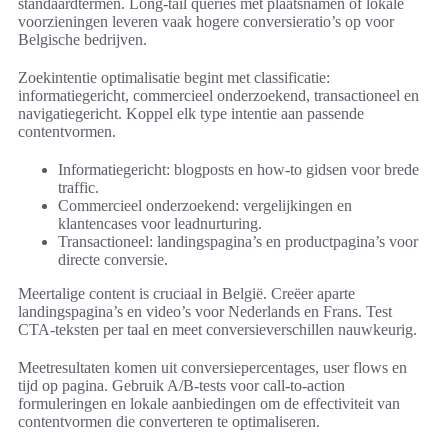
standaardtermen. Long-tail queries met plaatsnamen of lokale
voorzieningen leveren vaak hogere conversieratio’s op voor
Belgische bedrijven.
Zoekintentie optimalisatie begint met classificatie:
informatiegericht, commercieel onderzoekend, transactioneel en
navigatiegericht. Koppel elk type intentie aan passende
contentvormen.
Informatiegericht: blogposts en how-to gidsen voor brede
traffic.
Commercieel onderzoekend: vergelijkingen en
klantencases voor leadnurturing.
Transactioneel: landingspagina’s en productpagina’s voor
directe conversie.
Meertalige content is cruciaal in België. Creëer aparte
landingspagina’s en video’s voor Nederlands en Frans. Test
CTA-teksten per taal en meet conversieverschillen nauwkeurig.
Meetresultaten komen uit conversiepercentages, user flows en
tijd op pagina. Gebruik A/B-tests voor call-to-action
formuleringen en lokale aanbiedingen om de effectiviteit van
contentvormen die converteren te optimaliseren.