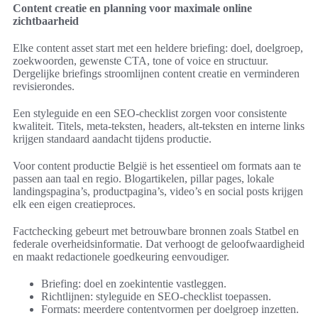
Content creatie en planning voor maximale online
zichtbaarheid
Elke content asset start met een heldere briefing: doel, doelgroep,
zoekwoorden, gewenste CTA, tone of voice en structuur.
Dergelijke briefings stroomlijnen content creatie en verminderen
revisierondes.
Een styleguide en een SEO-checklist zorgen voor consistente
kwaliteit. Titels, meta-teksten, headers, alt-teksten en interne links
krijgen standaard aandacht tijdens productie.
Voor content productie België is het essentieel om formats aan te
passen aan taal en regio. Blogartikelen, pillar pages, lokale
landingspagina’s, productpagina’s, video’s en social posts krijgen
elk een eigen creatieproces.
Factchecking gebeurt met betrouwbare bronnen zoals Statbel en
federale overheidsinformatie. Dat verhoogt de geloofwaardigheid
en maakt redactionele goedkeuring eenvoudiger.
Briefing: doel en zoekintentie vastleggen.
Richtlijnen: styleguide en SEO-checklist toepassen.
Formats: meerdere contentvormen per doelgroep inzetten.