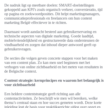
De nadruk ligt op meetbare doelen: SMART-doelstellingen
gekoppeld aan KPI’s zoals organisch verkeer, conversieratio, tijd
op pagina en zoekwoordposities. Dit helpt marketingmanagers,
communicatieprofessionals en freelancers om hun content
marketing België effectiever in te richten.
Daarnaast wordt aandacht besteed aan gebruikerservaring en
technische aspecten van digitale marketing. Goede laadtijd,
mobielvriendelijkheid en gestructureerde data ondersteunen de
vindbaarheid en zorgen dat inhoud dieper antwoord geeft op
gebruikersvragen.
De secties die volgen geven concrete stappen voor het maken
van een content plan. Zo kan men snel beginnen met het
verhogen van online zichtbaarheid en het meten van resultaten in
de Belgische context.
Content strategie: kernprincipes en waarom het belangrijk is
voor zichtbaarheid
Een heldere contentstrategie geeft richting aan alle
contentactiviteiten. Ze beschrijft wie men wil bereiken, welke
thema’s centraal staan en hoe succes gemeten wordt. Deze korte
inleiding legt de basis voor praktijkgerichte uitleg over opzet en