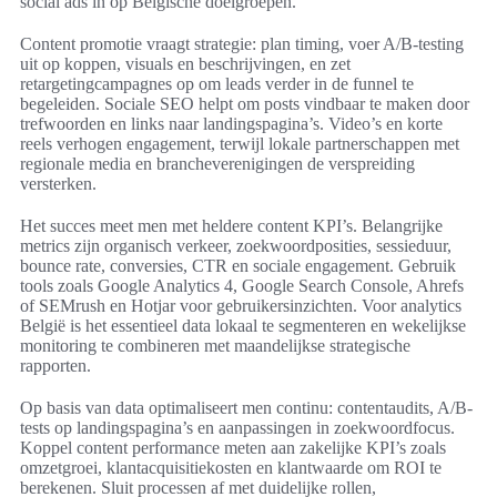
social ads in op Belgische doelgroepen.
Content promotie vraagt strategie: plan timing, voer A/B-testing
uit op koppen, visuals en beschrijvingen, en zet
retargetingcampagnes op om leads verder in de funnel te
begeleiden. Sociale SEO helpt om posts vindbaar te maken door
trefwoorden en links naar landingspagina’s. Video’s en korte
reels verhogen engagement, terwijl lokale partnerschappen met
regionale media en brancheverenigingen de verspreiding
versterken.
Het succes meet men met heldere content KPI’s. Belangrijke
metrics zijn organisch verkeer, zoekwoordposities, sessieduur,
bounce rate, conversies, CTR en sociale engagement. Gebruik
tools zoals Google Analytics 4, Google Search Console, Ahrefs
of SEMrush en Hotjar voor gebruikersinzichten. Voor analytics
België is het essentieel data lokaal te segmenteren en wekelijkse
monitoring te combineren met maandelijkse strategische
rapporten.
Op basis van data optimaliseert men continu: contentaudits, A/B-
tests op landingspagina’s en aanpassingen in zoekwoordfocus.
Koppel content performance meten aan zakelijke KPI’s zoals
omzetgroei, klantacquisitiekosten en klantwaarde om ROI te
berekenen. Sluit processen af met duidelijke rollen,