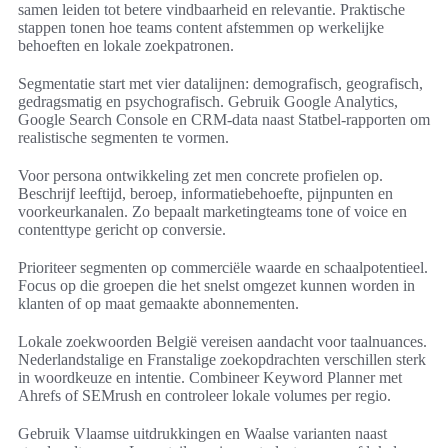
samen leiden tot betere vindbaarheid en relevantie. Praktische
stappen tonen hoe teams content afstemmen op werkelijke
behoeften en lokale zoekpatronen.
Segmentatie start met vier datalijnen: demografisch, geografisch,
gedragsmatig en psychografisch. Gebruik Google Analytics,
Google Search Console en CRM-data naast Statbel-rapporten om
realistische segmenten te vormen.
Voor persona ontwikkeling zet men concrete profielen op.
Beschrijf leeftijd, beroep, informatiebehoefte, pijnpunten en
voorkeurkanalen. Zo bepaalt marketingteams tone of voice en
contenttype gericht op conversie.
Prioriteer segmenten op commerciële waarde en schaalpotentieel.
Focus op die groepen die het snelst omgezet kunnen worden in
klanten of op maat gemaakte abonnementen.
Lokale zoekwoorden België vereisen aandacht voor taalnuances.
Nederlandstalige en Franstalige zoekopdrachten verschillen sterk
in woordkeuze en intentie. Combineer Keyword Planner met
Ahrefs of SEMrush en controleer lokale volumes per regio.
Gebruik Vlaamse uitdrukkingen en Waalse varianten naast