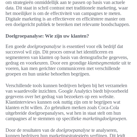
om strategieën onmiddellijk aan te passen op basis van actuele
data. Dit staat in schril contrast met traditionele marketing, waar
het moeilijker is om de effectiviteit van campagnes te meten.
Digitale marketing is an effectievere en efficiëntere manier om
een doelgericht publiek te bereiken met relevante boodschappen.
Doelgroepanalyse: Wie zijn uw klanten?
Een goede
doelgroepanalyse
is essentieel voor elk bedrijf dat
succesvol wil zijn. Dit proces omvat het identificeren en
segmenteren van klanten op basis van demografische gegevens,
gedrag en voorkeuren. Door een grondige
klantsegmentatie
uit te
voeren, kan men gerichter communiceren met verschillende
groepen en hun unieke behoeften begrijpen.
Verschillende tools kunnen bedrijven helpen bij het verzamelen
van waardevolle inzichten. Google Analytics biedt bijvoorbeeld
gegevens over het gedrag van bezoekers op een website.
Klantinterviews kunnen ook nuttig zijn om te begrijpen wat
klanten echt willen. Zo gebruiken merken zoals Coca-Cola
uitgebreide doelgroepanalyses, wat hen in staat stelt om hun
campagnes af te stemmen op specifieke
marketingdoelgroepen
.
Door de resultaten van de
doelgroepanalyse
te analyseren,
kunnen bedrijven hun marketingstrategieën verfijnen. Dit leidt