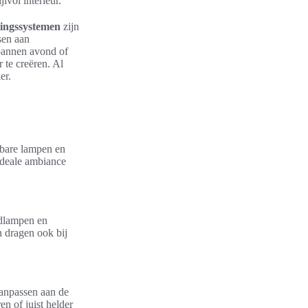
lvol interieur.
tingssystemen
zijn
sen aan
spannen avond of
 te creëren. Al
er.
mbare lampen en
 ideale ambiance
ndlampen en
n dragen ook bij
 aanpassen aan de
en of juist helder