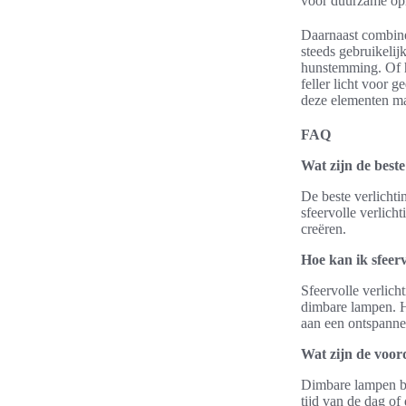
voor duurzame oplo
Daarnaast combine
steeds gebruikelij
hunstemming. Of h
feller licht voor 
deze elementen mak
FAQ
Wat zijn de beste
De beste verlicht
sfeervolle verlich
creëren.
Hoe kan ik sfeerv
Sfeervolle verlich
dimbare lampen. He
aan een ontspannen
Wat zijn de voo
Dimbare lampen bie
tijd van de dag of