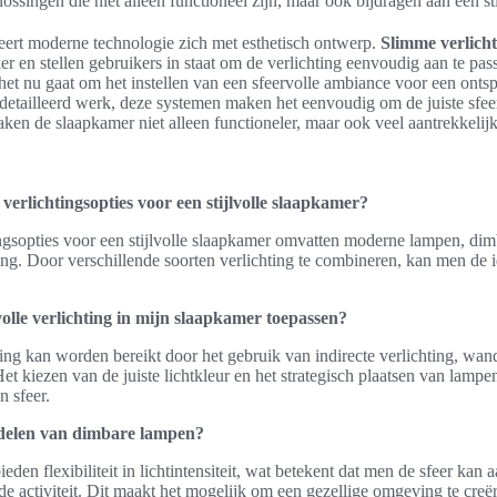
ssingen die niet alleen functioneel zijn, maar ook bijdragen aan een stij
ert moderne technologie zich met esthetisch ontwerp.
Slimme verlich
ker en stellen gebruikers in staat om de verlichting eenvoudig aan te pas
et nu gaat om het instellen van een sfeervolle ambiance voor een ont
gedetailleerd werk, deze systemen maken het eenvoudig om de juiste sfeer
en de slaapkamer niet alleen functioneler, maar ook veel aantrekkelijk
 verlichtingsopties voor een stijlvolle slaapkamer?
ingsopties voor een stijlvolle slaapkamer omvatten moderne lampen, di
ting. Door verschillende soorten verlichting te combineren, kan men de
olle verlichting in mijn slaapkamer toepassen?
ting kan worden bereikt door het gebruik van indirecte verlichting, wa
t kiezen van de juiste lichtkleur en het strategisch plaatsen van lampe
 sfeer.
rdelen van dimbare lampen?
den flexibiliteit in lichtintensiteit, wat betekent dat men de sfeer kan
 de activiteit. Dit maakt het mogelijk om een gezellige omgeving te creër