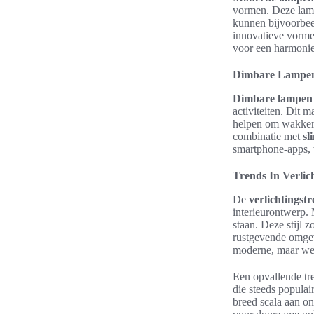
vormen. Deze lam
kunnen bijvoorbeel
innovatieve vorme
voor een harmonie
Dimbare Lampen 
Dimbare lampen
activiteiten. Dit 
helpen om wakker t
combinatie met
sl
smartphone-apps, w
Trends In Verli
De
verlichtingst
interieurontwerp. 
staan. Deze stijl z
rustgevende omgev
moderne, maar wel
Een opvallende tr
die steeds popula
breed scala aan o