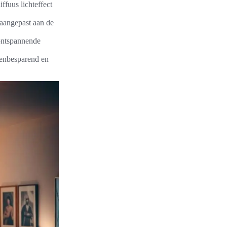
fuus lichteffect
 aangepast aan de
 ontspannende
tenbesparend en