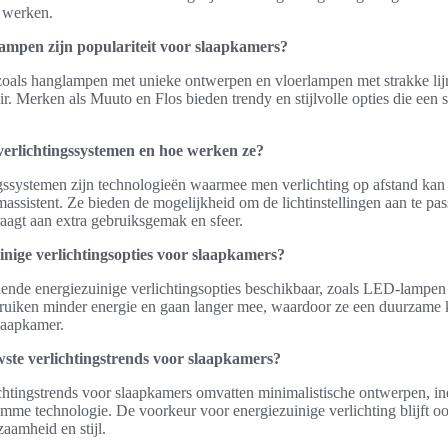
f werken.
mpen zijn populariteit voor slaapkamers?
als hanglampen met unieke ontwerpen en vloerlampen met strakke lijn
. Merken als Muuto en Flos bieden trendy en stijlvolle opties die een 
verlichtingssystemen en hoe werken ze?
gssystemen zijn technologieën waarmee men verlichting op afstand kan
assistent. Ze bieden de mogelijkheid om de lichtinstellingen aan te pas
aagt aan extra gebruiksgemak en sfeer.
inige verlichtingsopties voor slaapkamers?
illende energiezuinige verlichtingsopties beschikbaar, zoals LED-lampe
uiken minder energie en gaan langer mee, waardoor ze een duurzame k
slaapkamer.
wste verlichtingstrends voor slaapkamers?
htingstrends voor slaapkamers omvatten minimalistische ontwerpen, indu
imme technologie. De voorkeur voor energiezuinige verlichting blijft o
aamheid en stijl.