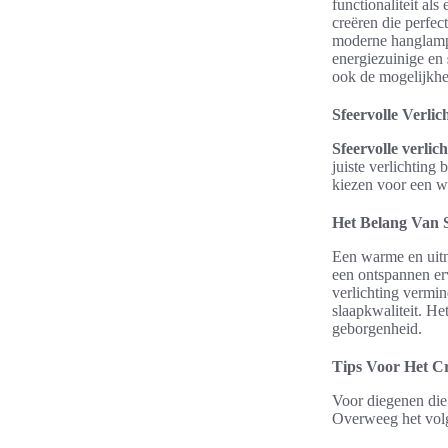
functionaliteit als 
creëren die perfec
moderne hanglampen
energiezuinige en
ook de mogelijkhe
Sfeervolle Verli
Sfeervolle verlic
juiste verlichting 
kiezen voor een wa
Het Belang Van S
Een warme en uitn
een ontspannen er
verlichting vermin
slaapkwaliteit. He
geborgenheid.
Tips Voor Het C
Voor diegenen di
Overweeg het vol