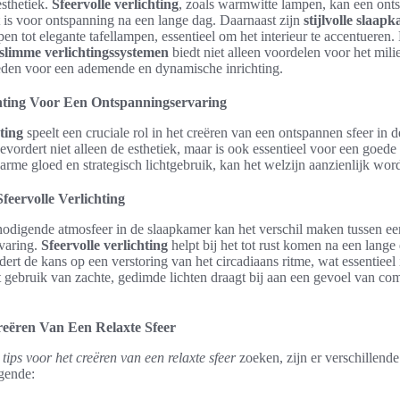
esthetiek.
Sfeervolle verlichting
, zoals warmwitte lampen, kan een on
t is voor ontspanning na een lange dag. Daarnaast zijn
stijlvolle slaa
 tot elegante tafellampen, essentieel om het interieur te accentueren.
slimme verlichtingssystemen
biedt niet alleen voordelen voor het mil
den voor een ademende en dynamische inrichting.
chting Voor Een Ontspanningservaring
hting
speelt een cruciale rol in het creëren van een ontspannen sfeer in 
bevordert niet alleen de esthetiek, maar is ook essentieel voor een goede
rme gloed en strategisch lichtgebruik, kan het welzijn aanzienlijk wor
feervolle Verlichting
odigende atmosfeer in de slaapkamer kan het verschil maken tussen een
varing.
Sfeervolle verlichting
helpt bij het tot rust komen na een lange
dert de kans op een verstoring van het circadiaans ritme, wat essentieel
t gebruik van zachte, gedimde lichten draagt bij aan een gevoel van com
reëren Van Een Relaxte Sfeer
e
tips voor het creëren van een relaxte sfeer
zoeken, zijn er verschillende
gende: