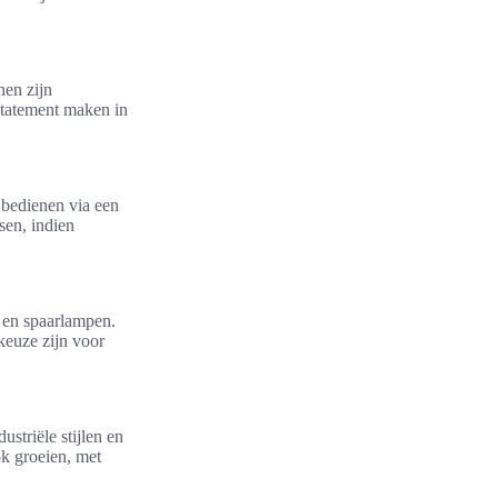
en zijn
statement maken in
 bedienen via een
sen, indien
n en spaarlampen.
euze zijn voor
striële stijlen en
ok groeien, met