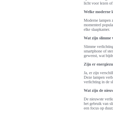
licht voor lezen o
Welke moderne la
Moderne lampen zo
momenteel populair
elke slaapkamer.
Wat zijn slimme 
Slimme verlichtin
smartphone of stem
gewenst, wat bijdr
Zijn er energiezu
Ja, er zijn versch
Deze lampen verbr
verlichting in de 
Wat zijn de nieu
De nieuwste verlic
het gebruik van sl
een focus op duurz