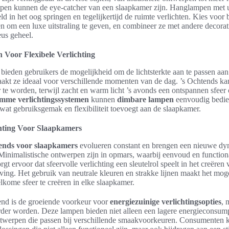
pen kunnen de eye-catcher van een slaapkamer zijn. Hanglampen met 
d in het oog springen en tegelijkertijd de ruimte verlichten. Kies voor 
n om een luxe uitstraling te geven, en combineer ze met andere decora
us geheel.
Voor Flexibele Verlichting
bieden gebruikers de mogelijkheid om de lichtsterkte aan te passen a
maakt ze ideaal voor verschillende momenten van de dag. ’s Ochtends kan
e worden, terwijl zacht en warm licht ’s avonds een ontspannen sfeer c
imme verlichtingssystemen
kunnen
dimbare lampen
eenvoudig bedie
at gebruiksgemak en flexibiliteit toevoegt aan de slaapkamer.
chting Voor Slaapkamers
rends voor slaapkamers
evolueren constant en brengen een nieuwe dy
Minimalistische ontwerpen zijn in opmars, waarbij eenvoud en functional
orgt ervoor dat sfeervolle verlichting een sleutelrol speelt in het creëren
ing. Het gebruik van neutrale kleuren en strakke lijnen maakt het mog
kome sfeer te creëren in elke slaapkamer.
end is de groeiende voorkeur voor
energiezuinige verlichtingsopties
, 
irder worden. Deze lampen bieden niet alleen een lagere energieconsum
ntwerpen die passen bij verschillende smaakvoorkeuren. Consumenten k