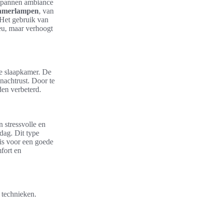
tspannen ambiance
pkamerlampen
, van
 Het gebruik van
ieu, maar verhoogt
de slaapkamer. De
 nachtrust. Door te
den verbeterd.
 stressvolle en
 dag. Dit type
 is voor een goede
fort en
 technieken.