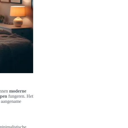
kunnen
moderne
mpen
fungeren. Het
en aangename
minimalistische