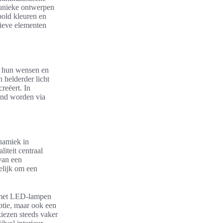
unieke ontwerpen
bold kleuren en
tieve elementen
an hun wensen en
 helderder licht
reëert. In
nd worden via
namiek in
iteit centraal
 van een
elijk om een
met LED-lampen
ptie, maar ook een
iezen steeds vaker