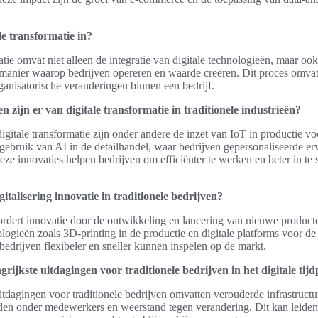
le transformatie in?
atie omvat niet alleen de integratie van digitale technologieën, maar o
 manier waarop bedrijven opereren en waarde creëren. Dit proces omvat 
ganisatorische veranderingen binnen een bedrijf.
 zijn er van digitale transformatie in traditionele industrieën?
gitale transformatie zijn onder andere de inzet van IoT in productie vo
gebruik van AI in de detailhandel, waar bedrijven gepersonaliseerde er
eze innovaties helpen bedrijven om efficiënter te werken en beter in te 
gitalisering innovatie in traditionele bedrijven?
ordert innovatie door de ontwikkeling en lancering van nieuwe producte
logieën zoals 3D-printing in de productie en digitale platforms voor de 
bedrijven flexibeler en sneller kunnen inspelen op de markt.
grijkste uitdagingen voor traditionele bedrijven in het digitale tij
itdagingen voor traditionele bedrijven omvatten verouderde infrastruct
den onder medewerkers en weerstand tegen verandering. Dit kan leiden 