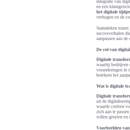
integratie van digi
en een klantgeric
het digitale tijdp
verhogen en de con
Statistieken tonen
succesverhalen die
aanpassen aan de 
De rol van digita
Digitale transfor
waarbij bedrijven 
veranderingen in d
betekent het aanp
Wat is digitale t
Digitale transfor
uit de digitaliser
waarde creëren vo
zich aan te passen
willen groeien en
Voorbeelden van d