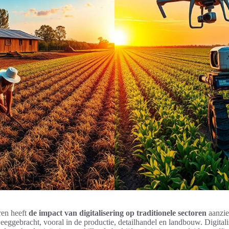
ren heeft
de impact van digitalisering op traditionele sectoren
aanzie
eggebracht, vooral in de productie, detailhandel en landbouw. Digital