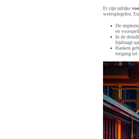
Er zijn talrijke
voo
weerspiegelen. En
De implemen
en voorspell
In de detai
bijdraagt aa
Banken gebr
toegang tot 