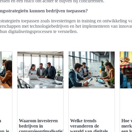
essen en een risico om achter te blijven bij concurrenten.
ringsstrategieën kunnen bedrijven toepassen?
trategieën toepassen zoals investeringen in training en ontwikkeling va
erschappen met technologiebedrijven en het implementeren van innova
un digitaliseringsprocessen te versnellen.
n
Waarom investeren
Welke trends
Hoe v
bedrijven in
veranderen de
merk
an je
conversieoptimalisatie?
wereld van digitale
een l