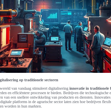
italisering op traditionele sectoren
wereld van vandaag stimuleert digitalisering
innovatie in traditionele
en en efficiëntere processen te bieden. Bedrijven die technologische e
n van een snellere ontwikkeling van producten en diensten. Innovaties
digitale platforms in de agrarische sector laten zien hoe bedrijven flexib
en worden in hun markten.