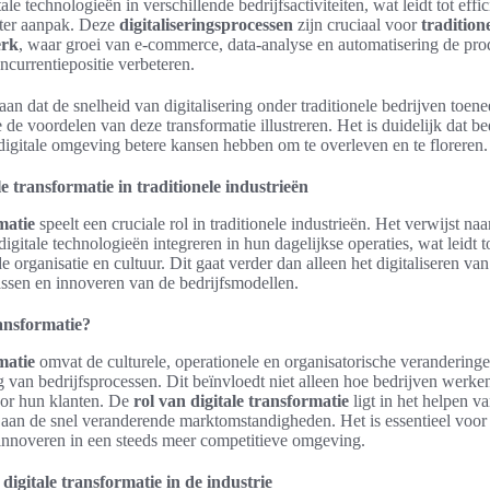
tale technologieën in verschillende bedrijfsactiviteiten, wat leidt tot eff
hter aanpak. Deze
digitaliseringsprocessen
zijn cruciaal voor
tradition
erk
, waar groei van e-commerce, data-analyse en automatisering de prod
currentiepositie verbeteren.
 aan dat de snelheid van digitalisering onder traditionele bedrijven toene
 de voordelen van deze transformatie illustreren. Het is duidelijk dat be
digitale omgeving betere kansen hebben om te overleven en te floreren.
le transformatie in traditionele industrieën
matie
speelt een cruciale rol in traditionele industrieën. Het verwijst naa
digitale technologieën integreren in hun dagelijkse operaties, wat leidt 
e organisatie en cultuur. Dit gaat verder dan alleen het digitaliseren va
assen en innoveren van de bedrijfsmodellen.
ransformatie?
matie
omvat de culturele, operationele en organisatorische veranderin
ing van bedrijfsprocessen. Dit beïnvloedt niet alleen hoe bedrijven werke
or hun klanten. De
rol van digitale transformatie
ligt in het helpen v
 aan de snel veranderende marktomstandigheden. Het is essentieel voor 
 innoveren in een steeds meer competitieve omgeving.
igitale transformatie in de industrie