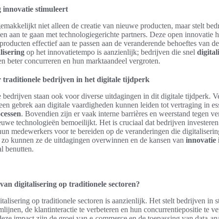
g innovatie stimuleert
gemakkelijkt niet alleen de creatie van nieuwe producten, maar stelt bedr
 aan te gaan met technologiegerichte partners. Deze open innovatie hel
producten effectief aan te passen aan de veranderende behoeftes van 
lisering
op het innovatietempo is aanzienlijk; bedrijven die snel
digita
n beter concurreren en hun marktaandeel vergroten.
traditionele bedrijven in het digitale tijdperk
le bedrijven staan ook voor diverse uitdagingen in dit digitale tijdperk. 
 een gebrek aan digitale vaardigheden kunnen leiden tot vertraging in es
ocessen
. Bovendien zijn er vaak interne barrières en weerstand tegen v
uwe technologieën bemoeilijkt. Het is cruciaal dat bedrijven investeren 
un medewerkers voor te bereiden op de veranderingen die digitaliserin
 zo kunnen ze de uitdagingen overwinnen en de kansen van
innovatie 
l benutten.
van digitalisering op traditionele sectoren?
alisering op traditionele sectoren is aanzienlijk. Het stelt bedrijven in 
mlijnen, de klantinteractie te verbeteren en hun concurrentiepositie te ve
eze impact zijn de groei van e-commerce en de toepassing van data-ana