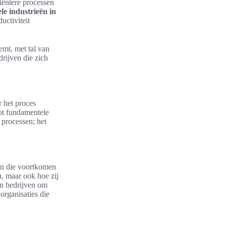
iciëntere processen
ele industrieën in
uctiviteit
emt, met tal van
drijven die zich
r het proces
tot fundamentele
n processen; het
gen die voortkomen
n, maar ook hoe zij
an bedrijven om
organisaties die