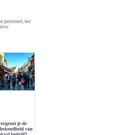
n personeel, het
tieve
ergroot je de
bekendheid van
okaal bedrijf?