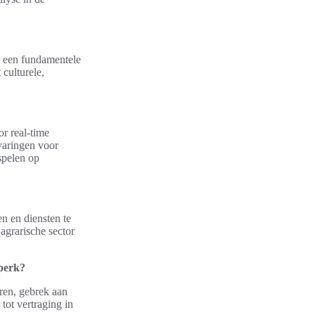
ok een fundamentele
culturele,
or real-time
varingen voor
spelen op
n en diensten te
agrarische sector
dperk?
uren, gebrek aan
tot vertraging in