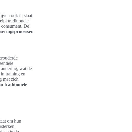
ijven ook in staat
pt traditionele
de consument. De
liseringsprocessen
Verouderde
sentiële
erandering, wat de
in training en
g met zich
in traditionele
staat om hun
rsterken.
lyse in de