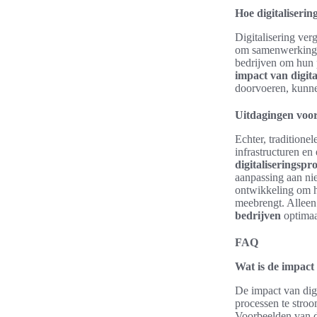
Hoe digitaliserin
Digitalisering ver
om samenwerkingen
bedrijven om hun 
impact van digita
doorvoeren, kunne
Uitdagingen voor 
Echter, traditione
infrastructuren en
digitaliseringspr
aanpassing aan nie
ontwikkeling om h
meebrengt. Alleen
bedrijven
optimaa
FAQ
Wat is de impact 
De impact van digit
processen te stroo
Voorbeelden van d