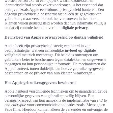
worden benadrukt. In een tijdperk waarin datalekken en
identiteitsdiefstal steeds vaker voorkomen, is het essentieel dat
bedrijven zoals Apple een robuust privacybeleid hanteren. Een
degelijk privacybeleid beschermt niet alleen de gegevens van
gebruikers, maar versterkt ook het vertrouwen in het merk.
Klanten willen gerustgesteld worden dat hun informatie veilig is
en dat zij controle hebben over hun
digitale privacy.
De invloed van Apple’s privacybeleid op digitale veiligheid
Apple heeft zijn privacybeleid stevig verankerd in zijn
bedrijfsstrategie, wat een aanzienlijke
invloed op digitale
veiligheid
met zich meebrengt. Dit beleid is ontworpen om
gebruikers beter te beschermen tegen datalekken en ongewenste
toegangen tot hun persoonlijke informatie. De mechanismen die
Apple hanteert, tonen duidelijk aan hoe ze gebruikersgegevens
beschermen en de privacy van hun klanten waarborgen.
Hoe Apple gebruikersgegevens beschermt
Apple hanteert verschillende technieken om te garanderen dat de
persoonlijke gegevens van gebruikers veilig blijven. Een
belangrijk aspect van hun aanpak is de implementatie van
end-to-
end encryptie
voor communicatie-applicaties zoals iMessage en
FaceTime. Hierdoor kunnen alleen de verzender en ontvanger de