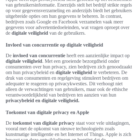
van gebruikersinformatie. Enerzijds stelt het bedrijf strikte regels
op voor gegevensverzameling en anderzijds biedt het gebruikers
uitgebreide opties om hun gegevens te beheren. In contrast,
bedrijven zoals Google en Facebook verzamelen vaak meer
gegevens voor advertentiedoeleinden, wat vragen oproept over
de
digitale veiligheid
van de gebruikers.
Invloed van concurrentie op digitale veiligheid
De
invloed van concurrentie
heeft een aanzienlijke impact op
digitale veiligheid
. Met een groeiende bezorgdheid onder
consumenten over hun privacy, zien bedrijven zich genoodzaakt
om hun privacybeleid en
digitale veiligheid
te verbeteren. De
druk van consumenten en regelgeving stimuleert bedrijven om
adequater te reageren op privacykwesties. Dit verhoogt niet
alleen de verwachtingen van gebruikers, maar ook de ethische
verantwoordelijkheid van bedrijven ten aanzien van hun
privacybeleid en digitale veiligheid.
Toekomst van digitale privacy en Apple
De
toekomst van digitale privacy
staat voor vele uitdagingen,
vooral met de opkomst van nieuwe technologieën zoals
kunstmatige intelligentie en het Internet of Things. Apple is zich
bewust van deze ontwikkelingen en begrijpt dat de