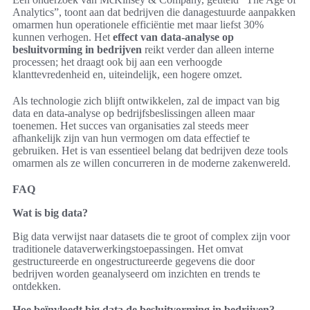
Analytics”, toont aan dat bedrijven die danagestuurde aanpakken
omarmen hun operationele efficiëntie met maar liefst 30%
kunnen verhogen. Het
effect van data-analyse op
besluitvorming in bedrijven
reikt verder dan alleen interne
processen; het draagt ook bij aan een verhoogde
klanttevredenheid en, uiteindelijk, een hogere omzet.
Als technologie zich blijft ontwikkelen, zal de impact van big
data en data-analyse op bedrijfsbeslissingen alleen maar
toenemen. Het succes van organisaties zal steeds meer
afhankelijk zijn van hun vermogen om data effectief te
gebruiken. Het is van essentieel belang dat bedrijven deze tools
omarmen als ze willen concurreren in de moderne zakenwereld.
FAQ
Wat is big data?
Big data verwijst naar datasets die te groot of complex zijn voor
traditionele dataverwerkingstoepassingen. Het omvat
gestructureerde en ongestructureerde gegevens die door
bedrijven worden geanalyseerd om inzichten en trends te
ontdekken.
Hoe beïnvloedt big data de besluitvorming in bedrijven?