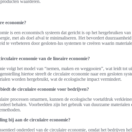
e producten waarderen.
aire economie?
omie is een economisch systeem dat gericht is op het hergebruiken van
ergie, met als doel afval te minimaliseren. Het bevordert duurzaamheid
eid te verbeteren door gesloten-lus systemen te creëren waarin materia
circulaire economie van de lineaire economie?
mie volgt het model van “nemen, maken en weggooien”, wat leidt tot ui
genstelling hiertoe streeft de circulaire economie naar een gesloten sy
rialen worden hergebruikt, wat de ecologische impact vermindert.
biedt de circulaire economie voor bedrijven?
culaire processen omarmen, kunnen de ecologische voetafdruk verkleine
ordeel behalen. Voorbeelden zijn het gebruik van duurzame materialen 
tiemethoden.
ling bij aan de circulaire economie?
ssentieel onderdeel van de circulaire economie, omdat het bedrijven h