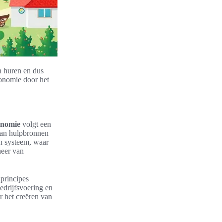
n huren en dus
conomie door het
onomie
volgt een
van hulpbronnen
en systeem, waar
heer van
 principes
edrijfsvoering en
r het creëren van