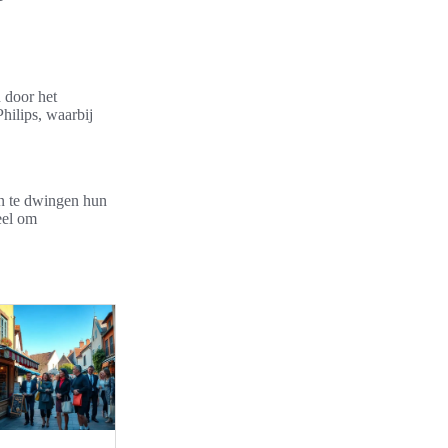
 door het
hilips, waarbij
en te dwingen hun
eel om