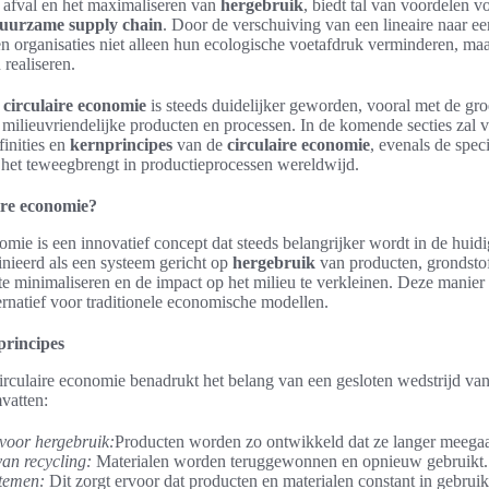
 afval en het maximaliseren van
hergebruik
, biedt tal van voordelen v
uurzame supply chain
. Door de verschuiving van een lineaire naar een
n organisaties niet alleen hun ecologische voetafdruk verminderen, ma
realiseren.
e
circulaire economie
is steeds duidelijker geworden, vooral met de gr
milieuvriendelijke producten en processen. In de komende secties zal 
inities en
kernprincipes
van de
circulaire economie
, evenals de spec
 het teweegbrengt in productieprocessen wereldwijd.
aire economie?
omie is een innovatief concept dat steeds belangrijker wordt in de huid
nieerd als een systeem gericht op
hergebruik
van producten, grondstof
 te minimaliseren en de impact op het milieu te verkleinen. Deze manie
rnatief voor traditionele economische modellen.
principes
irculaire economie benadrukt het belang van een gesloten wedstrijd va
atten:
voor hergebruik:
Producten worden zo ontwikkeld dat ze langer meega
van recycling:
Materialen worden teruggewonnen en opnieuw gebruikt.
stemen:
Dit zorgt ervoor dat producten en materialen constant in gebruik