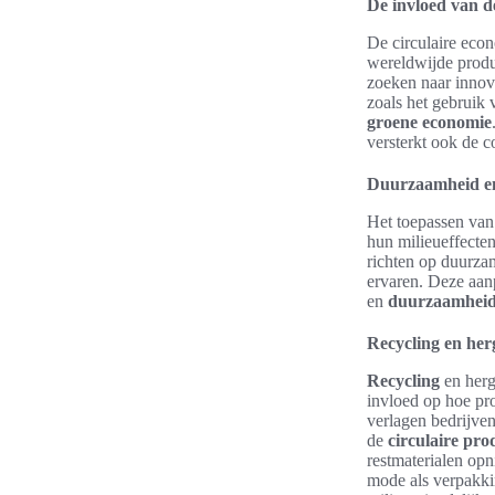
De invloed van d
De circulaire eco
wereldwijde produ
zoeken naar innov
zoals het gebruik 
groene economie
versterkt ook de c
Duurzaamheid en
Het toepassen van 
hun milieueffecten
richten op duurza
ervaren. Deze aan
en
duurzaamhei
Recycling en her
Recycling
en herg
invloed op hoe pro
verlagen bedrijven
de
circulaire pro
restmaterialen opn
mode als verpakkin