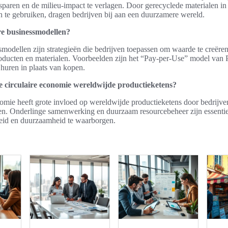
sparen en de milieu-impact te verlagen. Door gerecyclede materialen in
n te gebruiken, dragen bedrijven bij aan een duurzamere wereld.
ire businessmodellen?
smodellen zijn strategieën die bedrijven toepassen om waarde te creëren
oducten en materialen. Voorbeelden zijn het “Pay-per-Use” model van P
huren in plaats van kopen.
e circulaire economie wereldwijde productieketens?
nomie heeft grote invloed op wereldwijde productieketens door bedrijv
ien. Onderlinge samenwerking en duurzaam resourcebeheer zijn essenti
heid en duurzaamheid te waarborgen.