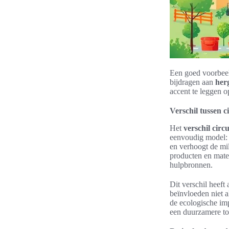
Een goed voorbeel
bijdragen aan
her
accent te leggen o
Verschil tussen c
Het
verschil circ
eenvoudig model: 
en verhoogt de mi
producten en mate
hulpbronnen.
Dit verschil heeft
beïnvloeden niet 
de ecologische imp
een duurzamere t