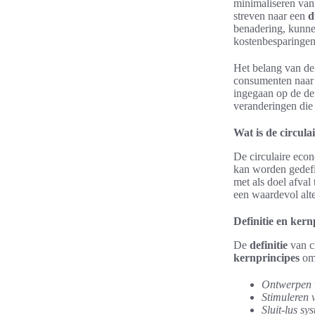
minimaliseren van
streven naar een
d
benadering, kunne
kostenbesparingen 
Het belang van d
consumenten naar 
ingegaan op de def
veranderingen die
Wat is de circul
De circulaire econ
kan worden gedefi
met als doel afval
een waardevol alte
Definitie en kern
De
definitie
van c
kernprincipes
omv
Ontwerpen 
Stimuleren 
Sluit-lus sy