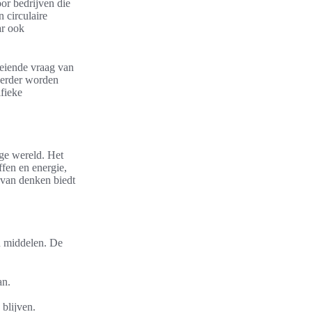
oor bedrijven die
 circulaire
ar ook
oeiende vraag van
verder worden
ifieke
ige wereld. Het
fen en energie,
r van denken biedt
n middelen. De
an.
 blijven.