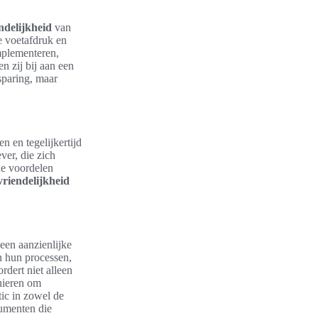
ndelijkheid
van
e voetafdruk en
mplementeren,
n zij bij aan een
esparing, maar
n en tegelijkertijd
ver, die zich
he voordelen
vriendelijkheid
een aanzienlijke
n hun processen,
dert niet alleen
nieren om
tic in zowel de
sumenten die