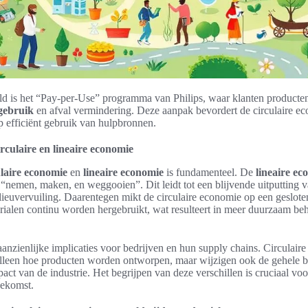
d is het “Pay-per-Use” programma van Philips, waar klanten producte
gebruik
en afval vermindering. Deze aanpak bevordert de circulaire e
p efficiënt gebruik van hulpbronnen.
irculaire en lineaire economie
ulaire economie
en
lineaire economie
is fundamenteel. De
lineaire ec
“nemen, maken, en weggooien”. Dit leidt tot een blijvende uitputting 
lieuvervuiling. Daarentegen mikt de circulaire economie op een geslot
rialen continu worden hergebruikt, wat resulteert in meer duurzaam be
 aanzienlijke implicaties voor bedrijven en hun supply chains. Circulaire
alleen hoe producten worden ontworpen, maar wijzigen ook de gehele b
act van de industrie. Het begrijpen van deze verschillen is cruciaal voo
oekomst.