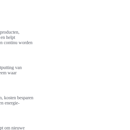
 producten,
 en helpt
len continu worden
tputting van
steem waar
n, kosten besparen
en energie-
elpt om nieuwe