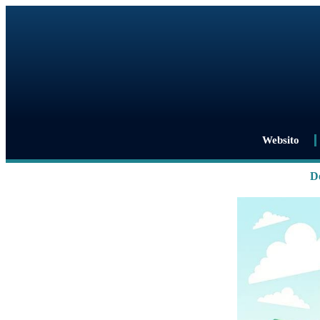
Websito
De