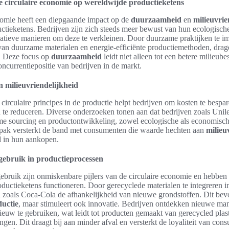
e circulaire economie op wereldwijde productieketens
nomie heeft een diepgaande impact op de
duurzaamheid
en
milieuvrie
ctieketens. Bedrijven zijn zich steeds meer bewust van hun ecologisch
atieve manieren om deze te verkleinen. Door duurzame praktijken te i
van duurzame materialen en energie-efficiënte productiemethoden, drage
. Deze focus op
duurzaamheid
leidt niet alleen tot een betere milieub
oncurrentiepositie van bedrijven in de markt.
 milieuvriendelijkheid
circulaire principes in de productie helpt bedrijven om kosten te bespare
 te reduceren. Diverse onderzoeken tonen aan dat bedrijven zoals Unile
me sourcing en productontwikkeling, zowel ecologische als economisc
pak versterkt de band met consumenten die waarde hechten aan
milieu
d
in hun aankopen.
gebruik in productieprocessen
ebruik zijn onmiskenbare pijlers van de circulaire economie en hebben 
ductieketens functioneren. Door gerecyclede materialen te integreren i
 zoals Coca-Cola de afhankelijkheid van nieuwe grondstoffen. Dit bevor
ductie
, maar stimuleert ook innovatie. Bedrijven ontdekken nieuwe ma
ieuw te gebruiken, wat leidt tot producten gemaakt van gerecycled plas
gen. Dit draagt bij aan minder afval en versterkt de loyaliteit van con