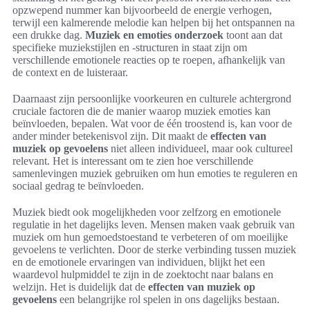
opzwepend nummer kan bijvoorbeeld de energie verhogen,
terwijl een kalmerende melodie kan helpen bij het ontspannen na
een drukke dag.
Muziek en emoties onderzoek
toont aan dat
specifieke muziekstijlen en -structuren in staat zijn om
verschillende emotionele reacties op te roepen, afhankelijk van
de context en de luisteraar.
Daarnaast zijn persoonlijke voorkeuren en culturele achtergrond
cruciale factoren die de manier waarop muziek emoties kan
beïnvloeden, bepalen. Wat voor de één troostend is, kan voor de
ander minder betekenisvol zijn. Dit maakt de
effecten van
muziek op gevoelens
niet alleen individueel, maar ook cultureel
relevant. Het is interessant om te zien hoe verschillende
samenlevingen muziek gebruiken om hun emoties te reguleren en
sociaal gedrag te beïnvloeden.
Muziek biedt ook mogelijkheden voor zelfzorg en emotionele
regulatie in het dagelijks leven. Mensen maken vaak gebruik van
muziek om hun gemoedstoestand te verbeteren of om moeilijke
gevoelens te verlichten. Door de sterke verbinding tussen muziek
en de emotionele ervaringen van individuen, blijkt het een
waardevol hulpmiddel te zijn in de zoektocht naar balans en
welzijn. Het is duidelijk dat de
effecten van muziek op
gevoelens
een belangrijke rol spelen in ons dagelijks bestaan.