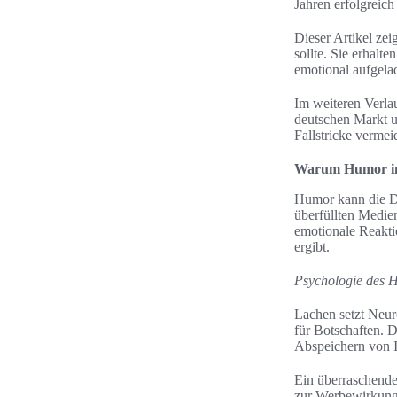
Jahren erfolgrei
Dieser Artikel ze
sollte. Sie erhalt
emotional aufgela
Im weiteren Verla
deutschen Markt u
Fallstricke verme
Warum Humor in 
Humor kann die D
überfüllten Medien
emotionale Reakti
ergibt.
Psychologie des 
Lachen setzt Neur
für Botschaften. D
Abspeichern von 
Ein überraschende
zur Werbewirkung 