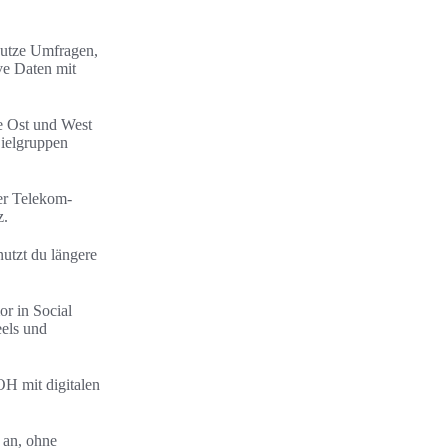
 Nutze Umfragen,
ve Daten mit
e Ost und West
Zielgruppen
er Telekom-
z.
utzt du längere
r in Social
eels und
H mit digitalen
 an, ohne