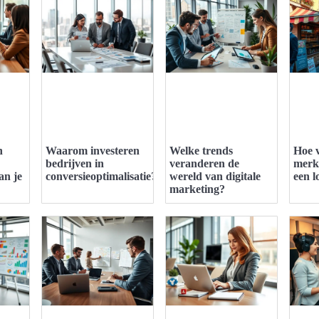
n
Waarom investeren
Welke trends
Hoe v
bedrijven in
veranderen de
merk
an je
conversieoptimalisatie?
wereld van digitale
een l
marketing?