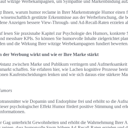
ch auf witzige Werbekampagnen, um Sympathie und Markenbindung auf
igt Ihnen, warum humor reclame in Ihrer Markenstrategie Humor einen f
en wissenschaftlich gestützte Erkenntnisse aus der Werbeforschung, die b
dene Anzeigen bessere View-Through- und Ad-Recall-Raten erzielen als
uf lesen Sie praxisnahe Kapitel zur Psychologie des Humors, konkrete S
nd messbare KPIs. So können Sie humorvolle Inhalte zielgerichtet plane
iden und die Wirkung Ihrer witzige Werbekampagnen fundiert bewerten
der Werbung wirkt und wie er Ihre Marke stärkt
istanz zwischen Marke und Publikum verringern und Aufmerksamkeit 
markt schaffen. Sie erfahren hier, wie Lachen kognitive Prozesse beein
onen Kaufentscheidungen lenken und wie sich daraus eine stärkere M
Humors
otransmitter wie Dopamin und Endorphine frei und erhöht so die Aufn
ieser psychologischer Effekt Humor fördert positive Stimmung und erle
Informationen.
r Gag unterbricht Gewohnheiten und erhöht die Wahrnehmung Ihrer A
zeigen, dass humorvolle Spots höhere Ad‑Recall‑Raten erzielen und d