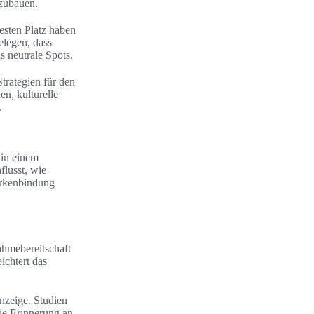
zubauen.
esten Platz haben
elegen, dass
 neutrale Spots.
trategien für den
n, kulturelle
.
in einem
flusst, wie
arkenbindung
ahmebereitschaft
ichtert das
nzeige. Studien
ie Erinnerung an