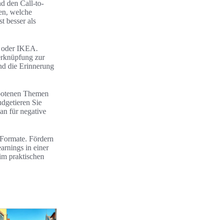
nd den Call-to-
sen, welche
t besser als
h oder IKEA.
erknüpfung zur
nd die Erinnerung
rbotenen Themen
udgetieren Sie
n für negative
 Formate. Fördern
arnings in einer
im praktischen