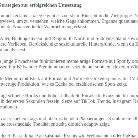
trategien zur erfolgreichen Umsetzung
humor reclame strategie geht es zuerst um Einsicht in die Zielgruppe.
erviews, um zu verstehen, welche Gags ankommen. Ergänze quantitati
mit du Nuancen in der Wahrnehmung erfasst.
Alter, Bildungsniveau und Region. In Nord- und Süddeutschland sowi
ndere Vorlieben. Berücksichtige soziokulturelle Hintergründe, wenn du 
 analysierst.
 junge Erwachsene funktionieren meme-artige Formate auf Spotify od
ser. Für B2B- oder Premiummarken setzt du auf subtilen, cleveren Wit
de Medium mit Blick auf Format und Aufmerksamkeitsspanne. Im TV n
hwertige Produktion, wie es Edeka bei erzählerischen Spots zeigt.
angt schnelle Hooks und hohe Teilbarkeit. Entwickle Konzepte für humo
alb der ersten Sekunden fesseln. Setze auf TikTok-Trends, Instagram-R
orationen.
von visuellen Gags und überraschenden Platzierungen. Kombiniere OO
ne crossmediale Tonalität entsteht, die sich adaptiv zeigt.
eidend. Passe Inhalte an saisonale Events wie Weihnachten oder Fußball