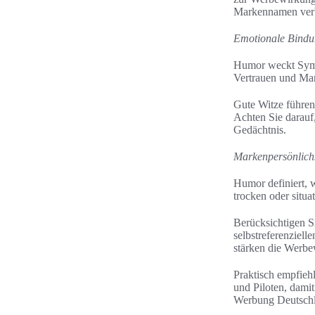
Markennamen verb
Emotionale Bindu
Humor weckt Sympa
Vertrauen und Ma
Gute Witze führen
Achten Sie darauf,
Gedächtnis.
Markenpersönlich
Humor definiert, 
trocken oder situat
Berücksichtigen Si
selbstreferenziel
stärken die Werb
Praktisch empfiehl
und Piloten, dami
Werbung Deutschla