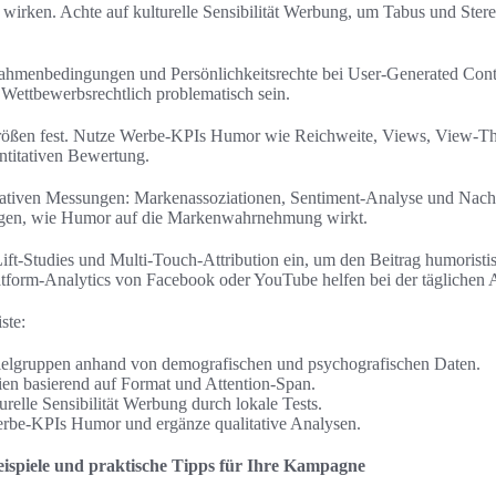
 wirken. Achte auf kulturelle Sensibilität Werbung, um Tabus und Ster
Rahmenbedingungen und Persönlichkeitsrechte bei User-Generated Con
ettbewerbsrechtlich problematisch sein.
rößen fest. Nutze Werbe-KPIs Humor wie Reichweite, Views, View-T
ntitativen Bewertung.
tativen Messungen: Markenassoziationen, Sentiment-Analyse und Nacht
gen, wie Humor auf die Markenwahrnehmung wirkt.
Lift-Studies und Multi-Touch-Attribution ein, um den Beitrag humorist
tform-Analytics von Facebook oder YouTube helfen bei der täglichen
ste:
ielgruppen anhand von demografischen und psychografischen Daten.
n basierend auf Format und Attention-Span.
urelle Sensibilität Werbung durch lokale Tests.
rbe-KPIs Humor und ergänze qualitative Analysen.
Beispiele und praktische Tipps für Ihre Kampagne