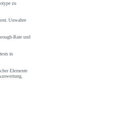
eotype zu
tent. Unwahre
hrough-Rate und
ests in
ischer Elemente
 Auswertung.