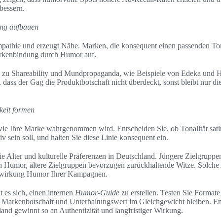
essern.
ng aufbauen
thie und erzeugt Nähe. Marken, die konsequent einen passenden Ton
rkenbindung durch Humor auf.
 zu Shareability und Mundpropaganda, wie Beispiele von Edeka und 
 dass der Gag die Produktbotschaft nicht überdeckt, sonst bleibt nur di
keit formen
wie Ihre Marke wahrgenommen wird. Entscheiden Sie, ob Tonalität satiri
iv sein soll, und halten Sie diese Linie konsequent ein.
e Alter und kulturelle Präferenzen in Deutschland. Jüngere Zielgruppen
len Humor, ältere Zielgruppen bevorzugen zurückhaltende Witze. Solch
ewirkung Humor Ihrer Kampagnen.
t es sich, einen internen
Humor‑Guide
zu erstellen. Testen Sie Format
t Markenbotschaft und Unterhaltungswert im Gleichgewicht bleiben. E
nd gewinnt so an Authentizität und langfristiger Wirkung.