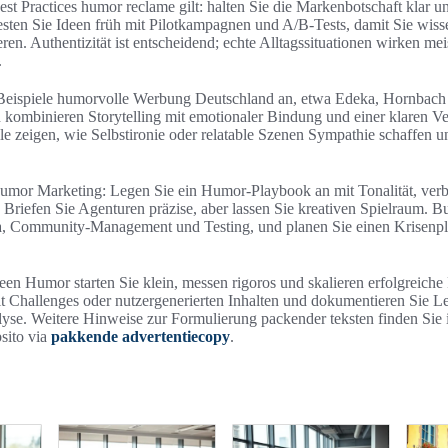
est Practices humor reclame gilt: halten Sie die Markenbotschaft klar u
Testen Sie Ideen früh mit Pilotkampagnen und A/B-Tests, damit Sie wis
ren. Authentizität ist entscheidend; echte Alltagssituationen wirken meis
.
 Beispiele humorvolle Werbung Deutschland an, etwa Edeka, Hornbac
ombinieren Storytelling mit emotionaler Bindung und einer klaren V
le zeigen, wie Selbstironie oder relatable Szenen Sympathie schaffen u
humor Marketing: Legen Sie ein Humor-Playbook an mit Tonalität, ve
. Briefen Sie Agenturen präzise, aber lassen Sie kreativen Spielraum. B
, Community-Management und Testing, und planen Sie einen Krisenpla
n Humor starten Sie klein, messen rigoros und skalieren erfolgreiche
t Challenges oder nutzergenerierten Inhalten und dokumentieren Sie Le
se. Weitere Hinweise zur Formulierung packender teksten finden Sie 
sito via
pakkende advertentiecopy
.