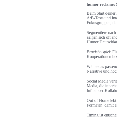
humor reclame: S
Beim Start deiner 
A/B-Tests und Int
Fokusgruppen, da
Segmentiere nach 
zeigen sich oft a
Humor Deutschland
Praxisbeispiel:
Für
Kooperationen bes
Wähle das passen
Narrative und hoc
Social Media verl
Media, die innerh
Influencer-Kollab
Out-of-Home lebt 
Formaten, damit ei
Timing ist entsch