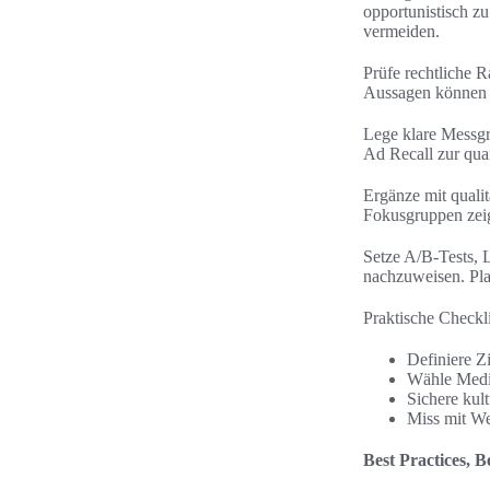
opportunistisch zu
vermeiden.
Prüfe rechtliche 
Aussagen können W
Lege klare Messg
Ad Recall zur qua
Ergänze mit quali
Fokusgruppen zei
Setze A/B-Tests, 
nachzuweisen. Pla
Praktische Checkli
Definiere Z
Wähle Medie
Sichere kult
Miss mit We
Best Practices, 