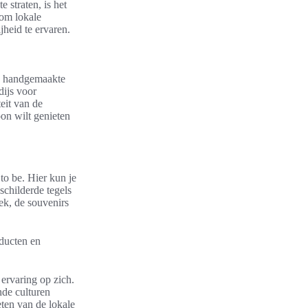
 straten, is het
 om lokale
heid te ervaren.
en handgemaakte
dijs voor
eit van de
on wilt genieten
to be. Hier kun je
childerde tegels
ek, de souvenirs
oducten en
ervaring op zich.
nde culturen
ten van de lokale