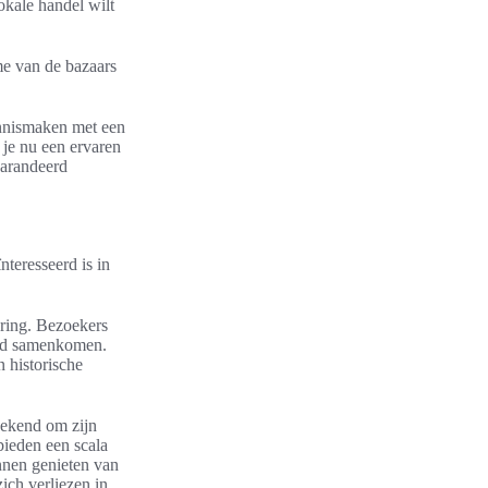
lokale handel wilt
me van de bazaars
ennismaken met een
 je nu een ervaren
egarandeerd
teresseerd is in
aring. Bezoekers
stad samenkomen.
 historische
 bekend om zijn
bieden een scala
nnen genieten van
ich verliezen in