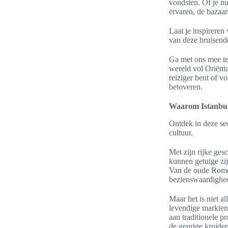
vondsten. Of je n
ervaren, de bazaar
Laat je inspireren
van deze bruisende
Ga met ons mee te
wereld vol Oriënt
reiziger bent of v
betoveren.
Waarom Istanbul 
Ontdek in deze sec
cultuur.
Met zijn rijke ges
kunnen getuige zi
Van de oude Romei
bezienswaardighe
Maar het is niet a
levendige markten 
aan traditionele 
de geurige kruide