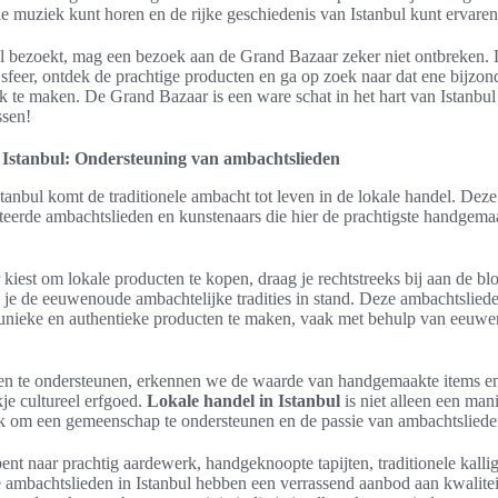
le muziek kunt horen en de rijke geschiedenis van Istanbul kunt ervaren
ul bezoekt, mag een bezoek aan de Grand Bazaar zeker niet ontbreken. 
sfeer, ontdek de prachtige producten en ga op zoek naar dat ene bijzo
ijk te maken. De Grand Bazaar is een ware schat in het hart van Istanbul
ssen!
 Istanbul: Ondersteuning van ambachtslieden
stanbul komt de traditionele ambacht tot leven in de lokale handel. Deze
nteerde ambachtslieden en kunstenaars die hier de prachtigste handgem
kiest om lokale producten te kopen, draag je rechtstreeks bij aan de bl
je de eeuwenoude ambachtelijke tradities in stand. Deze ambachtsliede
m unieke en authentieke producten te maken, vaak met behulp van eeuw
en te ondersteunen, erkennen we de waarde van handgemaakte items 
kje cultureel erfgoed.
Lokale handel in Istanbul
is niet alleen een man
k om een gemeenschap te ondersteunen en de passie van ambachtsliede
ent naar prachtig aardewerk, handgeknoopte tapijten, traditionele kallig
e ambachtslieden in Istanbul hebben een verrassend aanbod aan kwalitei