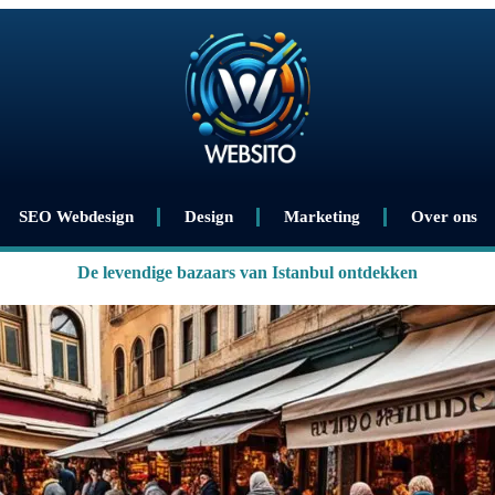
SEO Webdesign
Design
Marketing
Over ons
De levendige bazaars van Istanbul ontdekken