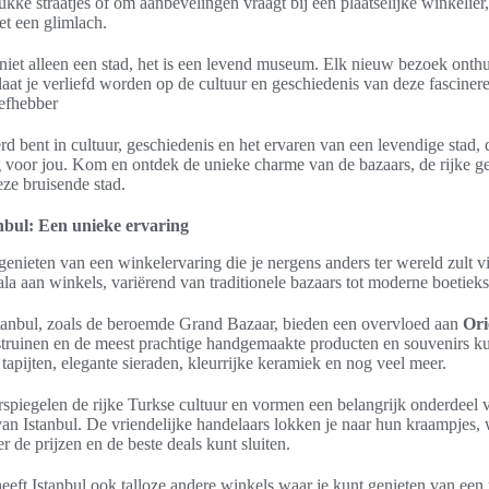
kke straatjes of om aanbevelingen vraagt bij een plaatselijke winkelier, j
t een glimlach.
s niet alleen een stad, het is een levend museum. Elk nieuw bezoek onth
laat je verliefd worden op de cultuur en geschiedenis van deze fasciner
iefhebber
erd bent in cultuur, geschiedenis en het ervaren van een levendige stad, 
 voor jou. Kom en ontdek de unieke charme van de bazaars, de rijke g
eze bruisende stad.
nbul: Een unieke ervaring
 genieten van een winkelervaring die je nergens anders ter wereld zult 
ala aan winkels, variërend van traditionele bazaars tot moderne boetieks
tanbul, zoals de beroemde Grand Bazaar, bieden een overvloed aan
Ori
struinen en de meest prachtige handgemaakte producten en souvenirs k
pijten, elegante sieraden, kleurrijke keramiek en nog veel meer.
spiegelen de rijke Turkse cultuur en vormen een belangrijk onderdeel 
n Istanbul. De vriendelijke handelaars lokken je naar hun kraampjes, 
 de prijzen en de beste deals kunt sluiten.
eeft Istanbul ook talloze andere winkels waar je kunt genieten van een