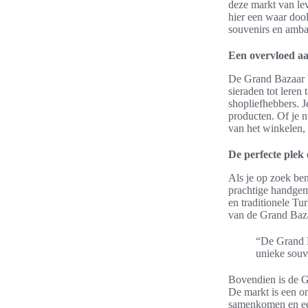
deze markt van lev
hier een waar dool
souvenirs en ambac
Een overvloed a
De Grand Bazaar b
sieraden tot leren
shopliefhebbers. 
producten. Of je 
van het winkelen,
De perfecte plek
Als je op zoek be
prachtige handgem
en traditionele Tu
van de Grand Bazaa
“De Grand B
unieke souve
Bovendien is de G
De markt is een o
samenkomen en een