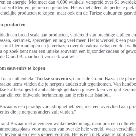
en en energie. Met meer dan 4.000 winkels, verspreid over 61 overdekte
hof vol kleuren, geuren en geluiden. Het is niet alleen de perfecte plek
htelijke producten te kopen, maar ook om de Turkse cultuur en gastvrij
an producten
iedt een breed scala aan producten, variërend van prachtige tapijten 
 tassen, keramiek, specerijen en nog veel meer. Het is werkelijk een para
Je kunt hier rondlopen en je verbazen over de vakmanschap en de kwalit
nu op zoek bent naar een unieke souvenir, een bijzonder cadeau of gewo
 de Grand Bazaar heeft voor elk wat wils.
 om souvenirs te kopen
nt naar authentieke
Turkse souvenirs
, dan is de Grand Bazaar de place 
aakte items vinden die je nergens anders zult tegenkomen. Van handbes
rkse koffiekopjes tot ambachtelijk geblazen glaswerk en verfijnd kerami
r zijn een blijvende herinnering aan je reis naar Istanbul.
azaar is een paradijs voor shopliefhebbers, met een overvloed aan pr
nirs die je nergens anders zult vinden.”
rand Bazaar niet alleen een winkelbestemming, maar ook een culturele 
ntmoetingsplaats voor mensen van over de hele wereld, waar verschille
 levendig en divers geheel vormen. Het is een plek waar je kunt genie