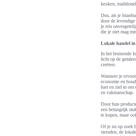
keuken, traditione
Dus, als je Istanb
door de levendige 
je reis onvergetel
die je niet mag mi
Lokale handel in
In het bruisende I
licht op de getale
creëren.
Wanneer je ervoor 
economie en houd 
hart en ziel in o
en vakmanschap.
Door hun product
een belangrijk stu
te kopen, maar oo
Of je nu op zoek b
sieraden, de lokal