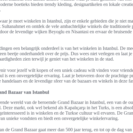
derne boetieks bieden trendy kleding, designartikelen en lokale creatie
.
waar je moet winkelen in Istanbul, zijn er enkele gebieden die je niet 
k Sultanahmet en ontdek de vele ambachtelijke winkels die traditionele
door de levendige wijken Beyoglu en Nisantasi en ervaar de bruisende 
fdingen een belangrijk onderdeel is van het winkelen in Istanbul. De me
een beetje onderhandelt over de prijs. Dus wees niet verlegen en laat je
rdigheden zien terwijl je geniet van het winkelen in de stad.
nir voor jezelf wilt kopen of een uniek cadeau wilt vinden voor vriende
ul is een onvergetelijke ervaring. Laat je betoveren door de prachtige p
e handelaars en de levendige sfeer van de bazaars en winkels in deze fa
nd Bazaar van Istanbul
ende wereld van de beroemde Grand Bazaar in Istanbul, een van de ou
. Deze markt, ook wel bekend als Kapalıçarşı in het Turks, is een absol
geïnteresseerd is in winkelen en de Turkse cultuur wil ervaren. De Gra
an unieke vondsten en biedt een onvergetelijke winkelervaring.
an de Grand Bazaar gaat meer dan 500 jaar terug, en tot op de dag van