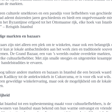
van de markten.
 een culturele smeltkroes en een paradijs voor liefhebbers van geschiede
tad ademt duizenden jaren geschiedenis en biedt een ongeëvenaarde mi
n het Byzantijnse erfgoed tot het Ottomaanse rijk, elke hoek van Istanbu
” – Reisgids Istanbul
dige markten en bazaars
ars zijn niet alleen een plek om te winkelen, maar ook een belangrijk
er kun je lokale ambachtslieden aan het werk zien en traditionele souv
nemen. De Grand Bazaar, een van ’s werelds oudste overdekte markten, i
ke cultuurliefhebber. Met zijn smalle steegjes en uitgestrekte kraampjes
handelstradities te ervaren.
nog talloze andere markten en bazaars in Istanbul die een bezoek waard 
van Kadikoy tot de antiekwinkels in Cukurcuma, er is voor elk wat wils
n een geweldige winkelervaring, maar ook de mogelijkheid om de lokale 
en.
ijheid
at Istanbul tot een topbestemming maakt voor cultuurliefhebbers, is de
inwoners van Istanbul staan bekend om hun warme ontvangst en vriendel