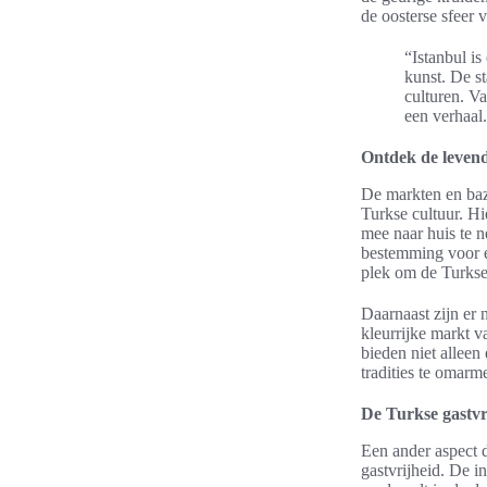
de oosterse sfeer 
“Istanbul is
kunst. De s
culturen. Va
een verhaal.
Ontdek de leven
De markten en baza
Turkse cultuur. Hi
mee naar huis te 
bestemming voor el
plek om de Turkse 
Daarnaast zijn er 
kleurrijke markt 
bieden niet allee
tradities te omarm
De Turkse gastvr
Een ander aspect d
gastvrijheid. De 