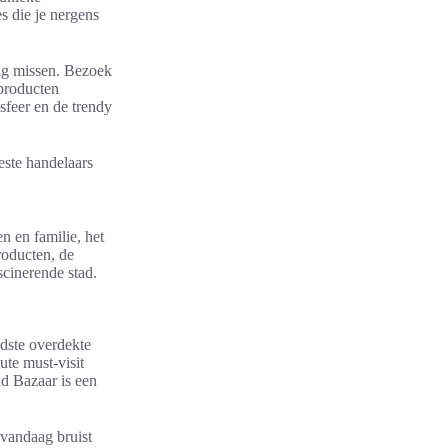
s die je nergens
mag missen. Bezoek
 producten
sfeer en de trendy
este handelaars
n en familie, het
roducten, de
scinerende stad.
dste overdekte
ute must-visit
nd Bazaar is een
 vandaag bruist