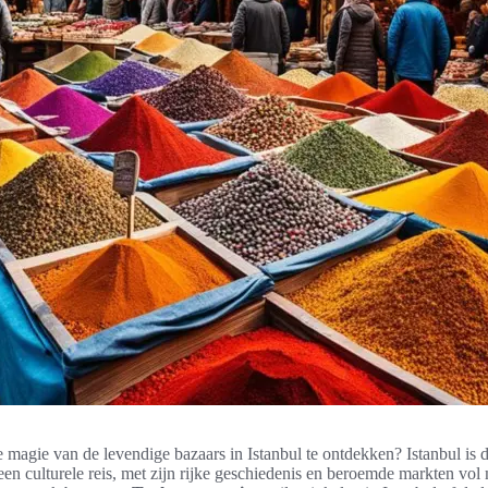
 magie van de levendige bazaars in Istanbul te ontdekken? Istanbul is d
n culturele reis, met zijn rijke geschiedenis en beroemde markten vol