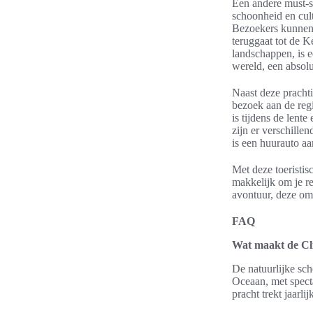
Een andere must-s
schoonheid en cult
Bezoekers kunnen g
teruggaat tot de K
landschappen, is e
wereld, een absolu
Naast deze prachti
bezoek aan de regi
is tijdens de lent
zijn er verschillen
is een huurauto aa
Met deze toeristisc
makkelijk om je re
avontuur, deze omg
FAQ
Wat maakt de Cli
De natuurlijke sch
Oceaan, met spect
pracht trekt jaarl