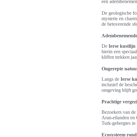
een adembenemend 
De geologische for
mysterie en charme
de betoverende sfe
Adembenemende ui
De
Ierse kustlijn
hierin een specia
kliffen trekken jaa
Ongerepte natuu
Langs de
Ierse ku
inclusief de besch
omgeving blijft gr
Prachtige vergez
Bezoekers van de 
Aran-eilanden en 
Turk-gebergtes i
Ecosysteem rond 