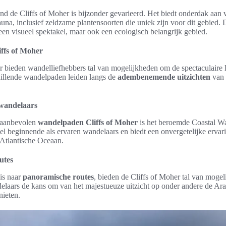
d de Cliffs of Moher is bijzonder gevarieerd. Het biedt onderdak aan 
auna, inclusief zeldzame plantensoorten die uniek zijn voor dit gebied. 
n een visueel spektakel, maar ook een ecologisch belangrijk gebied.
ffs of Moher
r bieden wandelliefhebbers tal van mogelijkheden om de spectaculaire 
illende wandelpaden leiden langs de
adembenemende uitzichten
van 
wandelaars
 aanbevolen
wandelpaden Cliffs of Moher
is het beroemde Coastal Wa
l beginnende als ervaren wandelaars en biedt een onvergetelijke ervar
 Atlantische Oceaan.
utes
is naar
panoramische routes
, bieden de Cliffs of Moher tal van moge
elaars de kans om van het majestueuze uitzicht op onder andere de Ara
ieten.