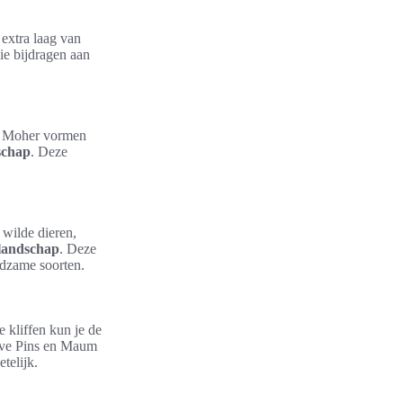
 extra laag van
ie bijdragen aan
of Moher vormen
schap
. Deze
 wilde dieren,
tlandschap
. Deze
ldzame soorten.
 kliffen kun je de
elve Pins en Maum
telijk.