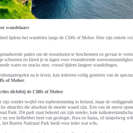
voor wandelaars
ntieel tijdens het wandelen langs de Cliffs of Moher. Hier zijn enkele
vei
 gemarkeerde paden om de erosiekeien te beschermen en gevaar te verm
ge schoenen en kleed je in lagen voor veranderende weersomstandighe
nde water en snacks mee, vooral tijdens langere wandelingen.
idsmaatregelen na te leven, kan iedereen veilig genieten van de spectac
ffs of Moher
.
acties dichtbij de Cliffs of Moher
r zijn zonder twijfel een topbestemming in Ierland, maar de omliggende
sche attracties die absoluut de moeite waard zijn. Een van de meest opm
onal Park. Dit park staat bekend om zijn unieke, kale kalksteenlandscha
 je nu een liefhebber bent van geologie, flora en fauna, of simpelweg wil
 het Burren National Park biedt voor ieder wat wils.