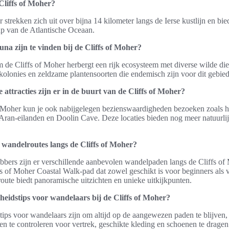
Cliffs of Moher?
 strekken zich uit over bijna 14 kilometer langs de Ierse kustlijn en bie
ap van de Atlantische Oceaan.
una zijn te vinden bij de Cliffs of Moher?
 de Cliffs of Moher herbergt een rijk ecosysteem met diverse wilde die
olonies en zeldzame plantensoorten die endemisch zijn voor dit gebied
e attracties zijn er in de buurt van de Cliffs of Moher?
f Moher kun je ook nabijgelegen bezienswaardigheden bezoeken zoals h
 Aran-eilanden en Doolin Cave. Deze locaties bieden nog meer natuurlij
e wandelroutes langs de Cliffs of Moher?
bbers zijn er verschillende aanbevolen wandelpaden langs de Cliffs o
fs of Moher Coastal Walk-pad dat zowel geschikt is voor beginners als 
oute biedt panoramische uitzichten en unieke uitkijkpunten.
gheidstips voor wandelaars bij de Cliffs of Moher?
tips voor wandelaars zijn om altijd op de aangewezen paden te blijven,
n te controleren voor vertrek, geschikte kleding en schoenen te dragen