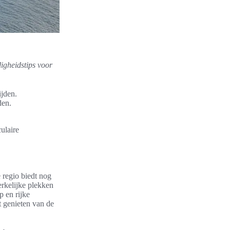
ligheidstips voor
ijden.
den.
ulaire
 regio biedt nog
erkelijke plekken
p en rijke
t genieten van de