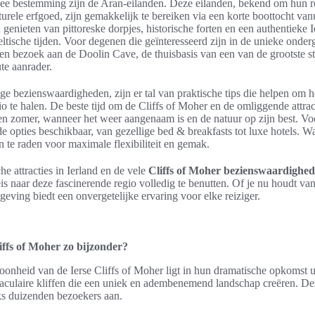
ee bestemming zijn de Aran-eilanden. Deze eilanden, bekend om hun r
urele erfgoed, zijn gemakkelijk te bereiken via een korte boottocht van
enieten van pittoreske dorpjes, historische forten en een authentieke I
eltische tijden. Voor degenen die geïnteresseerd zijn in de unieke onde
en bezoek aan de Doolin Cave, de thuisbasis van een van de grootste sta
te aanrader.
ge bezienswaardigheden, zijn er tal van praktische tips die helpen om h
o te halen. De beste tijd om de Cliffs of Moher en de omliggende attrac
e en zomer, wanneer het weer aangenaam is en de natuur op zijn best. 
de opties beschikbaar, van gezellige bed & breakfasts tot luxe hotels. Wat
n te raden voor maximale flexibiliteit en gemak.
he attracties in Ierland en de vele
Cliffs of Moher bezienswaardighe
is naar deze fascinerende regio volledig te benutten. Of je nu houdt van
eving biedt een onvergetelijke ervaring voor elke reiziger.
ffs of Moher zo bijzonder?
oonheid van de Ierse Cliffs of Moher ligt in hun dramatische opkomst u
aculaire kliffen die een uniek en adembenemend landschap creëren. Dez
ijks duizenden bezoekers aan.