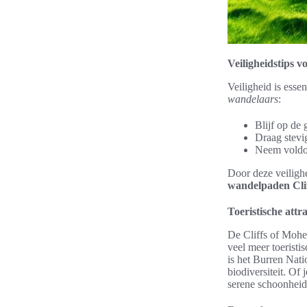
Veiligheidstips 
Veiligheid is esse
wandelaars
:
Blijf op de
Draag stevi
Neem voldoe
Door deze veilighe
wandelpaden Cli
Toeristische attr
De Cliffs of Mohe
veel meer toeristi
is het Burren Nati
biodiversiteit. Of
serene schoonheid,