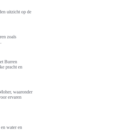
den uitzicht op de
ren zoals
.
et Burren
ke pracht en
f Moher, waaronder
voor ervaren
 en water en