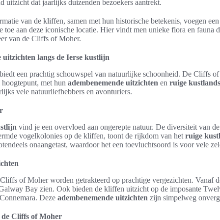
uitzicht dat jaarlijks duizenden bezoekers aantrekt.
matie van de kliffen, samen met hun historische betekenis, voegen een
 toe aan deze iconische locatie. Hier vindt men unieke flora en fauna d
er van de Cliffs of Moher.
tzichten langs de Ierse kustlijn
biedt een prachtig schouwspel van natuurlijke schoonheid. De Cliffs 
al hoogtepunt, met hun
adembenemende uitzichten
en
ruige kustland
rlijks vele natuurliefhebbers en avonturiers.
r
stlijn
vind je een overvloed aan ongerepte natuur. De diversiteit van de
ermde vogelkolonies op de kliffen, toont de rijkdom van het
ruige kus
otendeels onaangetast, waardoor het een toevluchtsoord is voor vele ze
ichten
Cliffs of Moher worden getrakteerd op prachtige vergezichten. Vanaf de
Galway Bay zien. Ook bieden de kliffen uitzicht op de imposante Tw
n Connemara. Deze
adembenemende uitzichten
zijn simpelweg onverge
de Cliffs of Moher