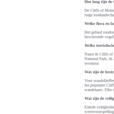
Hoe lang zijn de 
De Cliffs of Moher
ruige kustlandsch
Welke flora en fa
Het gebied rondom
beschermde vogelk
Welke toeristisch
Naast de Cliffs o
National Park, de
avontuur.
Wat zijn de best
Voor wandelliefhe
het populaire Clif
wandelaars. Elke r
Wat zijn de veili
Enkele veiligheids
weersvoorspellinge