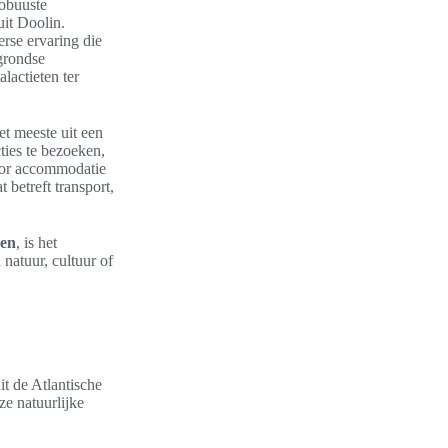
obuuste
uit Doolin.
erse ervaring die
rgrondse
lactieten ter
et meeste uit een
ties te bezoeken,
Voor accommodatie
 betreft transport,
den
, is het
 natuur, cultuur of
it de Atlantische
e natuurlijke