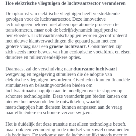
Hoe elektrische vliegtuigen de luchtvaartsector veranderen
De opkomst van elektrische vliegtuigen heeft verstrekkende
gevolgen voor de luchtvaartsector. Deze innovatieve
technologieën beloven niet alleen operationele processen te
transformeren, maar ook de bedrijfsdynamiek ingrijpend te
beïnvloeden. Luchtvaartmaatschappijen worden geconfronteerd
met nieuwe klantverwachtingen die gepaard gaan met een
grotere vraag naar een
groene luchtvaart
. Consumenten zijn
zich steeds meer bewust van hun ecologische voetafdruk en eisen
duurdere en milieuvriendelijkere opties.
Daarnaast zal de verschuiving naar
duurzame luchtvaart
wetgeving en regelgeving stimuleren die de adoptie van
elektrische vliegtuigen bevorderen. Overheden kunnen financiële
stimulansen en belastingvoordelen bieden om
luchtvaartmaatschappijen aan te moedigen over te stappen op
schonere technologieën. Deze veranderingen bieden kansen om
nieuwe businessmodellen te ontwikkelen, waarbij
maatschappijen hun diensten kunnen aanpassen aan de vraag
naar efficiëntere en schonere vervoerswijzen.
Het is duidelijk dat deze transitie niet alleen technologie betreft,
maar ook een verandering in de mindset van zowel consumenten
als bedrijven. De toekomst van de luchtvaart lijkt steeds meer te