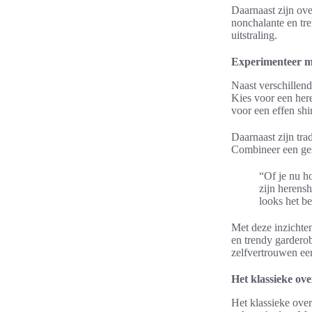
Daarnaast zijn ove
nonchalante en tre
uitstraling.
Experimenteer me
Naast verschillend
Kies voor een here
voor een effen shi
Daarnaast zijn trad
Combineer een gest
“Of je nu ho
zijn herens
looks het be
Met deze inzichten
en trendy garderob
zelfvertrouwen ee
Het klassieke o
Het klassieke over