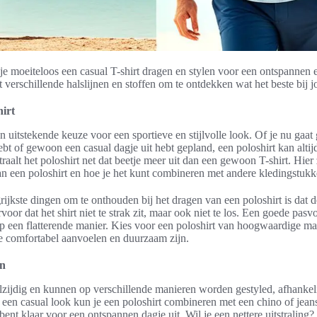
je moeiteloos een casual T-shirt dragen en stylen voor een ontspannen en
verschillende halslijnen en stoffen om te ontdekken wat het beste bij j
hirt
en uitstekende keuze voor een sportieve en stijlvolle look. Of je nu gaat
ebt of gewoon een casual dagje uit hebt gepland, een poloshirt kan altij
raalt het poloshirt net dat beetje meer uit dan een gewoon T-shirt. Hier 
n een poloshirt en hoe je het kunt combineren met andere kledingstukk
ijkste dingen om te onthouden bij het dragen van een poloshirt is dat 
rvoor dat het shirt niet te strak zit, maar ook niet te los. Een goede pas
 een flatterende manier. Kies voor een poloshirt van hoogwaardige mat
ie comfortabel aanvoelen en duurzaam zijn.
en
elzijdig en kunnen op verschillende manieren worden gestyled, afhankel
 een casual look kun je een poloshirt combineren met een chino of jean
 bent klaar voor een ontspannen dagje uit. Wil je een nettere uitstraling