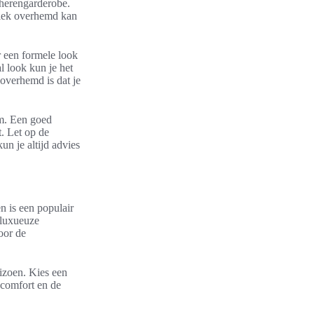
 herengarderobe.
ssiek overhemd kan
r een formele look
l look kun je het
overhemd is dat je
rm. Een goed
. Let op de
un je altijd advies
n is een populair
 luxueuze
oor de
izoen. Kies een
 comfort en de