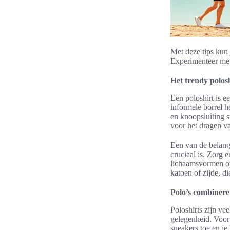
Met deze tips kun 
Experimenteer met 
Het trendy polos
Een poloshirt is e
informele borrel h
en knoopsluiting st
voor het dragen va
Een van de belangr
cruciaal is. Zorg e
lichaamsvormen op
katoen of zijde, d
Polo’s combiner
Poloshirts zijn ve
gelegenheid. Voor
sneakers toe en je