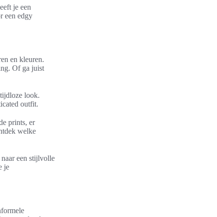
eeft je een
or een edgy
ren en kleuren.
ng. Of ga juist
tijdloze look.
cated outfit.
e prints, er
ontdek welke
naar een stijlvolle
e je
nformele