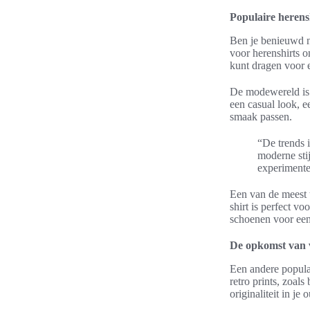
Populaire herensh
Ben je benieuwd na
voor herenshirts on
kunt dragen voor 
De modewereld is 
een casual look, ee
smaak passen.
“De trends i
moderne stij
experimente
Een van de meest t
shirt is perfect v
schoenen voor een 
De opkomst van v
Een andere populai
retro prints, zoal
originaliteit in je o