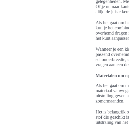
gelegenheden. Met 
Of je nu naar kant
altijd de juiste keu
Als het gaat om he
kun je het combine
overhemd dragen m
het kunt aanpassen
Wanneer je een kla
passend overhemd z
schouderbreedte, d
vragen aan een de
Materialen om op 
Als het gaat om ma
materiaal vanwege
uitstraling geven 
zomermaanden.
Het is belangrijk
stof die geschikt 
uitstraling van he