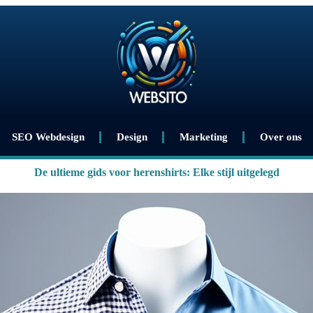
SEO Webdesign
Design
Marketing
Over ons
De ultieme gids voor herenshirts: Elke stijl uitgelegd