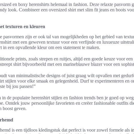
rsized en boxy herenshirts helemaal in fashion. Deze relaxte pasvorm g
ndy look. Combineer een oversized shirt met slim fit jeans en boots vo
t texturen en kleuren
e pasvormen zijn er ook tal van mogelijkheden op het gebied van textu
nshirt met een geweven textuur voor een verfijnde en luxueuze uitstrali
rt in een opvallende kleur om een statement te maken.
itionele prints, zoals strepen en ruitjes, altijd een goede keuze voor een 
reept shirt bijvoorbeeld met een marineblauwe blazer voor een sophisti
udt van minimalistische designs of juist graag wilt opvallen met gedurfd
hirt stijlen voor elke smaak en gelegenheid. Durf te experimenteren en 
ste bij jou passen!”
 in de populaire herenshirt stijlen en fashion trends ben je goed op weg 
e. Ontdek jouw persoonlijke favorieten en creëer fashionable outfits di
n boost geven.
verhemd
hemd is een tijdloos kledingstuk dat perfect is voor zowel formele als i