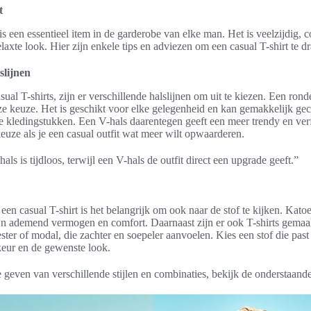
t
 is een essentieel item in de garderobe van elke man. Het is veelzijdig, 
elaxte look. Hier zijn enkele tips en adviezen om een casual T-shirt te dr
slijnen
ual T-shirts, zijn er verschillende halslijnen om uit te kiezen. Een rond
oze keuze. Het is geschikt voor elke gelegenheid en kan gemakkelijk g
kledingstukken. Een V-hals daarentegen geeft een meer trendy en verfi
euze als je een casual outfit wat meer wilt opwaarderen.
als is tijdloos, terwijl een V-hals de outfit direct een upgrade geeft.”
 een casual T-shirt is het belangrijk om ook naar de stof te kijken. Kato
n ademend vermogen en comfort. Daarnaast zijn er ook T-shirts gemaa
ster of modal, die zachter en soepeler aanvoelen. Kies een stof die past
keur en de gewenste look.
 geven van verschillende stijlen en combinaties, bekijk de onderstaande