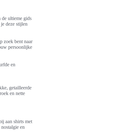
n de ultieme gids
je deze stijlen
op zoek bent naar
 jouw persoonlijke
urfde en
kke, getailleerde
roek en nette
ij aan shirts met
 nostalgie en