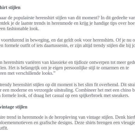
irt stijlen
ar de populairste herenshirt stijlen van dit moment? In dit gedeelte va
tdek je de laatste trends in herenmode en krijg je handige tips over hoe 
een fashionable look.
voortdurend in beweging, en dat geldt ook voor herenshirts. Of je nu 
n formele outfit of iets daartussenin, er zijn altijd trendy stijlen die bij
n herenshirts variëren van klassieke en tijdloze ontwerpen tot meer ged
len. Het is belangrijk om je eigen persoonlijke stijl te omarmen en te
ren met verschillende looks.”
rendy herenshirt stijlen op dit moment is het slim fit overhemd. Dit stra
oor een moderne en verzorgde uitstraling. Combineer het met een chino b
formele look, of draag het casual op een spijkerbroek met sneakers.
intage stijlen
re trend in herenmode is de heropleving van vintage stijlen. Denk hierb
s bloemenmotieven en grafische designs. Deze shirts brengen een vleugje
utfit.