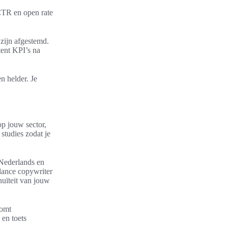
CTR en open rate
 zijn afgestemd.
tent KPI’s na
n helder. Je
op jouw sector,
studies zodat je
 Nederlands en
lance copywriter
nuïteit van jouw
komt
 en toets