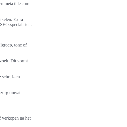
n meta titles om
ikelen. Extra
 SEO-specialisten.
lgroep, tone of
zoek. Dit vormt
schrijf- en
azorg omvat
of verkopen na het