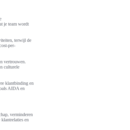
e
at je team wordt
teiten, terwijl de
cost-per-
en vertrouwen.
n culturele
re klantbinding en
zoals AIDA en
schap, verminderen
 klantrelaties en