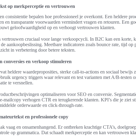
ekst op merkperceptie en vertrouwen
en consistentie bepalen hoe professioneel je overkomt. Een heldere pr
len en transparante voorwaarden vermindert vragen en retouren. Een g
ouwt geloofwaardigheid op en verhoogt vertrouwen klanten.
 vertrouwen cruciaal voor lange verkoopcycli. In B2C kan een korte, kr
 de aankoopbeslissing. Meetbare indicatoren zoals bounce rate, tijd op 
icht in verbetering door betere teksten.
en conversies en verkoop stimuleren
vat heldere waardeproposities, sterke call-to-actions en sociaal bewijs z
ebruik urgency triggers waar relevant en test varianten met A/B-testen 
atie te versnellen.
productbeschrijvingen optimaliseren voor SEO en conversie. Segmentati
e-mailcopy verhogen CTR en terugkerende klanten. KPI’s die je ziet sti
middelde orderwaarde en click-through-rate.
mateurtekst en professionele copy
aak vaag en onsamenhangend. Er ontbreken krachtige CTA’s, doelgroep
trole op grammatica. Dat schaadt merkperceptie en kan vertrouwen kl