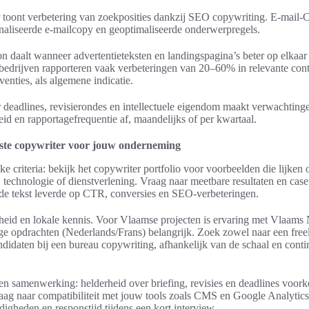
 toont verbetering van zoekposities dankzij SEO copywriting. E-mail-
onaliseerde e-mailcopy en geoptimaliseerde onderwerpregels.
on daalt wanneer advertentieteksten en landingspagina’s beter op elkaar
bedrijven rapporteren vaak verbeteringen van 20–60% in relevante con
venties, als algemene indicatie.
 deadlines, revisierondes en intellectuele eigendom maakt verwachtinge
id en rapportagefrequentie af, maandelijks of per kwartaal.
uiste copywriter voor jouw onderneming
ke criteria: bekijk het copywriter portfolio voor voorbeelden die lijken 
technologie of dienstverlening. Vraag naar meetbare resultaten en case 
 de tekst leverde op CTR, conversies en SEO-verbeteringen.
gheid en lokale kennis. Voor Vlaamse projecten is ervaring met Vlaams
ige opdrachten (Nederlands/Frans) belangrijk. Zoek zowel naar een free
ndidaten bij een bureau copywriting, afhankelijk van de schaal en conti
en samenwerking: helderheid over briefing, revisies en deadlines voor
aag naar compatibiliteit met jouw tools zoals CMS en Google Analytics
gheden en responstijd tijdens een kort interview.