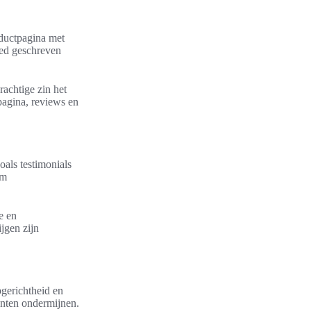
oductpagina met
oed geschreven
achtige zin het
pagina, reviews en
oals testimonials
om
e en
jgen zijn
gerichtheid en
anten ondermijnen.