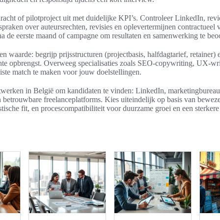
acht of pilotproject uit met duidelijke KPI’s. Controleer LinkedIn, re
fspraken over auteursrechten, revisies en oplevertermijnen contractueel 
a de eerste maand of campagne om resultaten en samenwerking te beo
en waarde: begrijp prijsstructuren (projectbasis, halfdagtarief, retainer)
te opbrengst. Overweeg specialisaties zoals SEO-copywriting, UX-writ
iste match te maken voor jouw doelstellingen.
twerken in België om kandidaten te vinden: LinkedIn, marketingburea
 betrouwbare freelanceplatforms. Kies uiteindelijk op basis van beweze
ïstische fit, en procescompatibiliteit voor duurzame groei en een sterkere