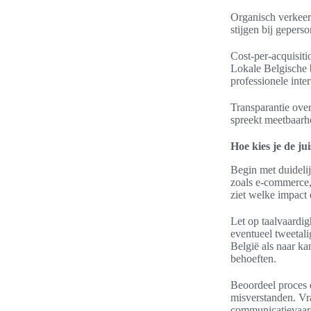
Organisch verkeer
stijgen bij gepers
Cost-per-acquisiti
Lokale Belgische 
professionele inter
Transparantie over
spreekt meetbaarhe
Hoe kies je de j
Begin met duidelij
zoals e-commerce, 
ziet welke impact
Let op taalvaardi
eventueel tweetal
België als naar ka
behoeften.
Beoordeel proces 
misverstanden. Vr
communicatievaardi