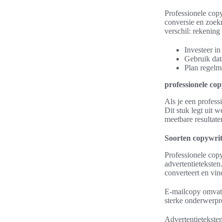
Professionele copy
conversie en zoekm
verschil: rekening
Investeer i
Gebruik dat
Plan regelma
professionele co
Als je een profess
Dit stuk legt uit
meetbare resultate
Soorten copywrit
Professionele copy
advertentieteksten
converteert en vin
E-mailcopy omvat 
sterke onderwerpr
Advertentietekste