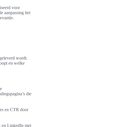
liseerd voor
le aanpassing het
evantie.
 geleverd wordt.
loopt en welke
te
ndingspagina’s die
ates en CTR door
k en LinkedIn met