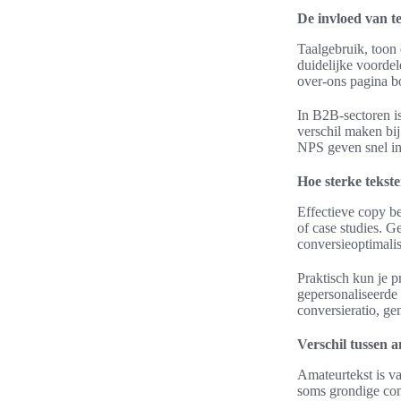
De invloed van t
Taalgebruik, toon 
duidelijke voorde
over-ons pagina b
In B2B-sectoren is
verschil maken bij
NPS geven snel inz
Hoe sterke tekst
Effectieve copy be
of case studies. G
conversieoptimalis
Praktisch kun je 
gepersonaliseerde 
conversieratio, ge
Verschil tussen a
Amateurtekst is v
soms grondige con