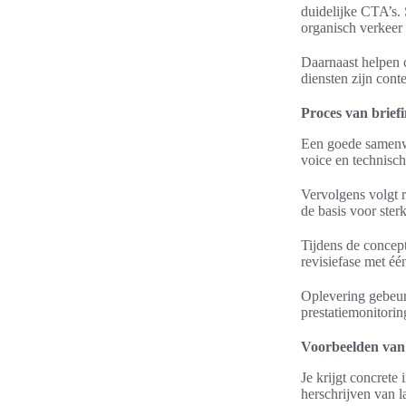
duidelijke CTA’s.
organisch verkeer
Daarnaast helpen c
diensten zijn cont
Proces van brief
Een goede samenwe
voice en technisc
Vervolgens volgt 
de basis voor ste
Tijdens de concep
revisiefase met é
Oplevering gebeur
prestatiemonitori
Voorbeelden van 
Je krijgt concrete
herschrijven van l