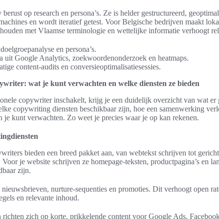
 berust op research en persona’s. Ze is helder gestructureerd, geoptima
achines en wordt iteratief getest. Voor Belgische bedrijven maakt loka
 houden met Vlaamse terminologie en wettelijke informatie verhoogt rel
n doelgroepanalyse en persona’s.
a uit Google Analytics, zoekwoordenonderzoek en heatmaps.
tige content-audits en conversieoptimalisatiesessies.
pywriter: wat je kunt verwachten en welke diensten ze bieden
ionele copywriter inschakelt, krijg je een duidelijk overzicht van wat er
 welke copywriting diensten beschikbaar zijn, hoe een samenwerking ver
n je kunt verwachten. Zo weet je precies waar je op kan rekenen.
ingdiensten
writers bieden een breed pakket aan, van webtekst schrijven tot gerich
. Voor je website schrijven ze homepage-teksten, productpagina’s en la
dbaar zijn.
nieuwsbrieven, nurture-sequenties en promoties. Dit verhoogt open r
egels en relevante inhoud.
n richten zich op korte, prikkelende content voor Google Ads, Faceboo