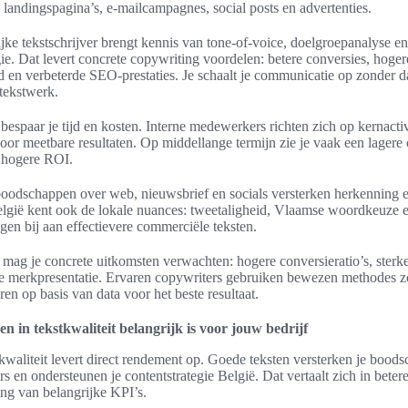
landingspagina’s, e-mailcampagnes, social posts en advertenties.
jke tekstschrijver brengt kennis van tone-of-voice, doelgroepanalyse en
e. Dat levert concrete copywriting voordelen: betere conversies, hoger
 en verbeterde SEO-prestaties. Je schaalt je communicatie op zonder d
tekstwerk.
bespaar je tijd en kosten. Interne medewerkers richten zich op kernactivi
oor meetbare resultaten. Op middellange termijn zie je vaak een lagere 
n hogere ROI.
oodschappen over web, nieuwsbrief en socials versterken herkenning 
lgië kent ook de lokale nuances: tweetaligheid, Vlaamse woordkeuze e
en bij aan effectievere commerciële teksten.
ag je concrete uitkomsten verwachten: hogere conversieratio’s, sterke
re merkpresentatie. Ervaren copywriters gebruiken bewezen methodes 
en op basis van data voor het beste resultaat.
 in tekstkwaliteit belangrijk is voor jouw bedrijf
tkwaliteit levert direct rendement op. Goede teksten versterken je bood
rs en ondersteunen je contentstrategie België. Dat vertaalt zich in betere
ng van belangrijke KPI’s.