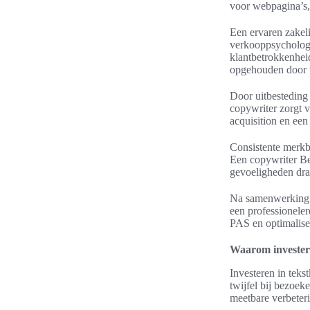
voor webpagina’s, 
Een ervaren zakeli
verkooppsychologi
klantbetrokkenheid
opgehouden door 
Door uitbesteding 
copywriter zorgt v
acquisition en ee
Consistente merkb
Een copywriter Be
gevoeligheden drag
Na samenwerking m
een professionele
PAS en optimaliser
Waarom investeren
Investeren in teks
twijfel bij bezoeke
meetbare verbeteri