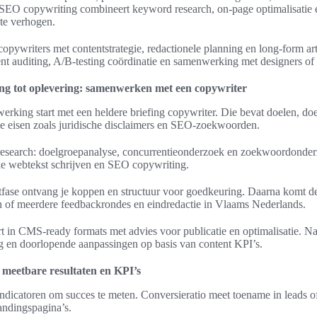
 SEO copywriting combineert keyword research, on-page optimalisatie e
 te verhogen.
opywriters met contentstrategie, redactionele planning en long-form art
ent auditing, A/B-testing coördinatie en samenwerking met designers of
ing tot oplevering: samenwerken met een copywriter
rking start met een heldere briefing copywriter. Die bevat doelen, doe
he eisen zoals juridische disclaimers en SEO-zoekwoorden.
research: doelgroepanalyse, concurrentieonderzoek en zoekwoordonder
rke webtekst schrijven en SEO copywriting.
tfase ontvang je koppen en structuur voor goedkeuring. Daarna komt de 
én of meerdere feedbackrondes en eindredactie in Vlaams Nederlands.
t in CMS-ready formats met advies voor publicatie en optimalisatie. N
ng en doorlopende aanpassingen op basis van content KPI’s.
meetbare resultaten en KPI’s
 indicatoren om succes te meten. Conversieratio meet toename in leads 
andingspagina’s.