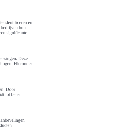
e identificeren en
n bedrijven hun
en significante
epassingen. Deze
erhogen. Hieronder
.
en. Door
dt tot beter
aanbevelingen
oducten