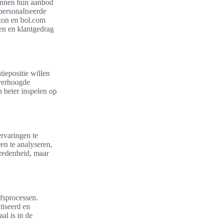
 kunnen hun aanbod
personaliseerde
azon en bol.com
en en klantgedrag
iepositie willen
 verhoogde
n beter inspelen op
ervaringen te
en te analyseren,
vredenheid, maar
jfsprocessen.
tiseerd en
al is in de