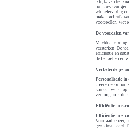
talrijk: van het a
nu nauwkeuriger a
winkelervaring en
maken gebruik van
voorspellen, wat r
De voordelen va
Machine learning 
versterken. De toe
efficiëntie en sub
de behoeften en w
Verbeterde person
Personalisatie i
creëren voor hun 
kan een webshop p
verhoogt ook de k
Efficiëntie in e
Efficiëntie in e
Voorraadbeheer, p
geoptimaliseerd. D