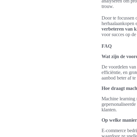
analyseren om prod
trouw.
Door te focussen o
herhaalaankopen e
verbeteren van k
voor succes op de 
FAQ
Wat zijn de voor
De voordelen van 
efficiëntie, en gr
aanbod beter af t
Hoe draagt machi
Machine learning 
gepersonaliseerde 
klanten.
Op welke maniere
E-commerce bedrij
waardoor ze snelle