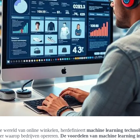
e wereld van online winkelen, herdefinieert
machine learning technol
er waarop bedrijven opereren.
De voordelen van machine learning i