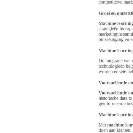
competitieve mark
Groei en omzetst
Machine learnin
strategieën hierop
marketinginspannin
omzetstijging en e
Machine learnin
De integratie van 
technologieën hel
worden enkele bel
Voorspellende an
Voorspellende an
historische data te
geïnformeerde besl
Machine learning
Met
machine lear
doen aan klanten.