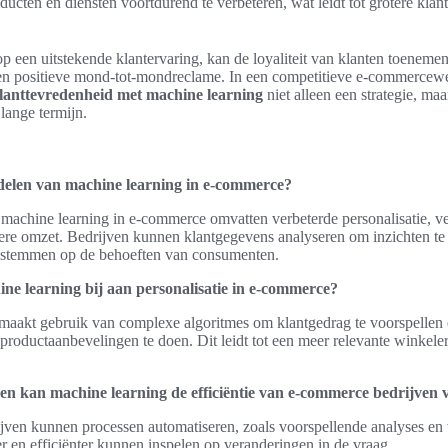
ucten en diensten voortdurend te verbeteren, wat leidt tot grotere klan
p een uitstekende klantervaring, kan de loyaliteit van klanten toenemen.
n positieve mond-tot-mondreclame. In een competitieve e-commercewer
lanttevredenheid met machine learning
niet alleen een strategie, ma
lange termijn.
delen van machine learning in e-commerce?
machine learning in e-commerce omvatten verbeterde personalisatie, 
otere omzet. Bedrijven kunnen klantgegevens analyseren om inzichten te
e stemmen op de behoeften van consumenten.
ne learning bij aan personalisatie in e-commerce?
maakt gebruik van complexe algoritmes om klantgedrag te voorspellen
productaanbevelingen te doen. Dit leidt tot een meer relevante winkele
n kan machine learning de efficiëntie van e-commerce bedrijven 
ven kunnen processen automatiseren, zoals voorspellende analyses en
r en efficiënter kunnen inspelen op veranderingen in de vraag.