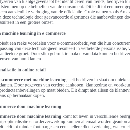
nalyseren van klantgegevens tot het identificeren van trends, bedrijven
fstemmen op de behoeften van de consument. Dit leidt tot een meer ge
 een aanzienlijke verhoging van de efficiëntie. Grote namen zoals Am
 deze technologie door geavanceerde algoritmes die aanbevelingen do
esulteert in een grotere omzet.
n machine learning in e-commerce
biedt een reeks voordelen voor e-commercebedrijven die hun concurrent
passing van deze technologieën resulteert in verbeterde personalisatie,
stantieelere groei. Door slim gebruik te maken van data kunnen bedrijve
ensen van hun klanten.
alisatie in online retail
n e-commerce met machine learning
stelt bedrijven in staat om unieke 
klanten. Door gegevens van eerdere aankopen, klantgedrag en voorkeur
roductaanbevelingen op maat bieden. Dit dimpt niet alleen de klantte
ans op herhaalaankopen.
-commerce door machine learning
-commerce door machine learning
komt tot leven in verschillende bedri
rijsoptimalisatie en orderverwerking kunnen allemaal worden geautoma
it leidt tot minder foutmarges en een snellere dienstverlening, wat crucia