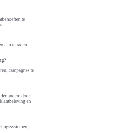
tbehoeften te
r.
n aan te raden.
ng?
eren, campagnes te
nder andere door
 klantbeleving en
elingssystemen,