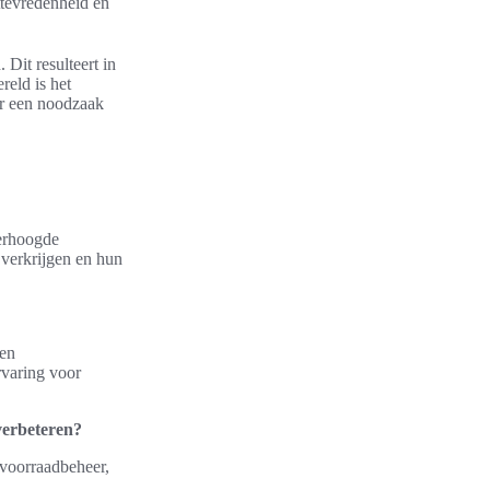
ttevredenheid en
 Dit resulteert in
eld is het
ar een noodzaak
verhoogde
 verkrijgen en hun
 en
rvaring voor
verbeteren?
 voorraadbeheer,