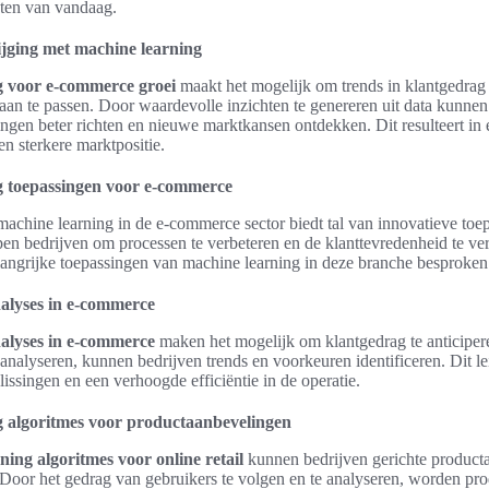
ten van vandaag.
ijging met machine learning
g voor e-commerce groei
maakt het mogelijk om trends in klantgedrag t
 aan te passen. Door waardevolle inzichten te genereren uit data kunne
gen beter richten en nieuwe marktkansen ontdekken. Dit resulteert in e
en sterkere marktpositie.
g toepassingen voor e-commerce
machine learning in de e-commerce sector biedt tal van innovatieve to
pen bedrijven om processen te verbeteren en de klanttevredenheid te v
angrijke toepassingen van machine learning in deze branche besproken
alyses in e-commerce
alyses in e-commerce
maken het mogelijk om klantgedrag te anticiper
 analyseren, kunnen bedrijven trends en voorkeuren identificeren. Dit lei
issingen en een verhoogde efficiëntie in de operatie.
 algoritmes voor productaanbevelingen
ning algoritmes voor online retail
kunnen bedrijven gerichte product
 Door het gedrag van gebruikers te volgen en te analyseren, worden pr