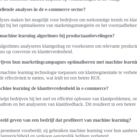
ellende analyses in de e-commerce sector?
lyses maken het mogelijk voor bedrijven om toekomstige trends en klan
elpt bij het optimaliseren van marketingstrategieën en het voorraadbehee
 machine learning algoritmes bij productaanbevelingen?
algoritmes analyseren klantgedrag en voorkeuren om relevante producte
ans op conversie en klanttevredenheid.
ijven hun marketingcampagnes optimaliseren met machine learni
machine learning technologie toepassen om klantsegmentatie te verbet
e effectiviteit te meten, wat leidt tot een betere ROI.
chine learning de klanttevredenheid in e-commerce?
elpt bedrijven bij het snel en efficiënt oplossen van klantproblemen, o
hatbots en het analyseren van klantfeedback. Dit resulteert in een betere
eeld geven van een bedrijf dat profiteert van machine learning?
 prominent voorbeeld; zij gebruiken machine learning voor hun aanbev
lantgerichtheid en verkoop aanzienlijk hebben verbeterd.