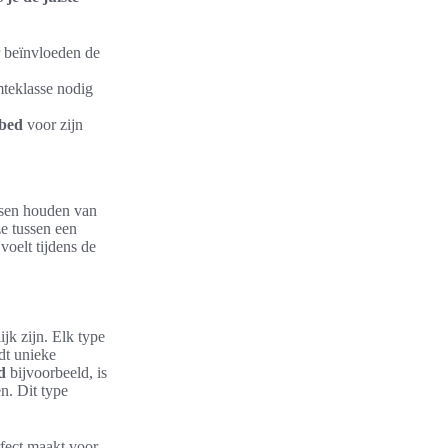
 beïnvloeden de
mteklasse nodig
kbed
voor zijn
sen houden van
e tussen een
voelt tijdens de
jk zijn. Elk type
edt unieke
d
bijvoorbeeld, is
n. Dit type
rfect maakt voor