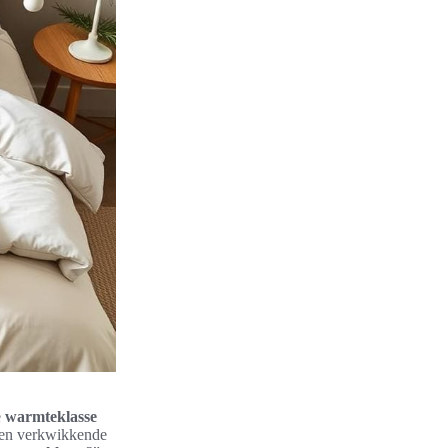
e
warmteklasse
 een verkwikkende