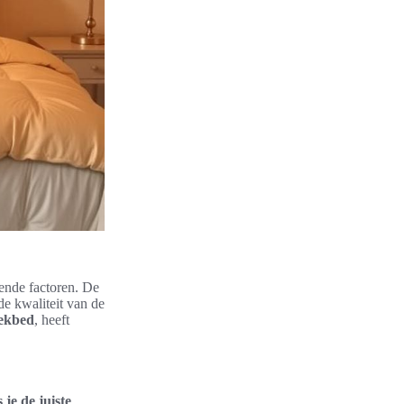
lende factoren. De
de kwaliteit van de
ekbed
, heeft
 je de juiste