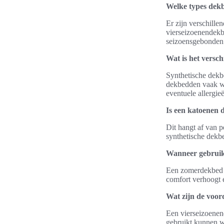
Welke types dekb
Er zijn verschill
vierseizoenendekb
seizoensgebonden 
Wat is het versc
Synthetische dekb
dekbedden vaak wa
eventuele allergie
Is een katoenen 
Dit hangt af van 
synthetische dekbe
Wanneer gebruik
Een zomerdekbed i
comfort verhoogt 
Wat zijn de voor
Een vierseizoenend
gebruikt kunnen w