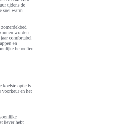
ur tijdens de
ie snel warm
en zomerdekbed
k kunnen worden
 jaar comfortabel
happen en
oonlijke behoeften
 koelste optie is
ke voorkeur en het
soonlijke
t liever hebt