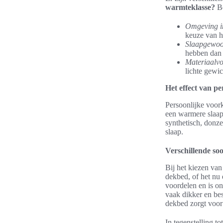
warmteklasse?
Be
Omgeving i
keuze van h
Slaapgewoo
hebben dan 
Materiaalvo
lichte gewic
Het effect van p
Persoonlijke voor
een warmere slaap
synthetisch, donz
slaap.
Verschillende s
Bij het kiezen van
dekbed, of het nu
voordelen en is o
vaak dikker en bes
dekbed zorgt voor
In tegenstelling to