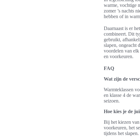
warme, vochtige n
zomer ’s nachts n
hebben of in warm
Daarnaast is er he
combineert. Dit t
gebruikt, afhankel
slapen, ongeacht 
voordelen van elk
en voorkeuren.
FAQ
Wat zijn de vers
Warmteklassen voor
en klasse 4 de war
seizoen.
Hoe kies je de j
Bij het kiezen van
voorkeuren, het s
tijdens het slapen.