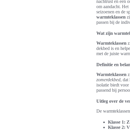
nachtrust en een o
om aandacht. Het 
seizoenen en de sp
warmteklassen
zi
passen bij de indi
Wat zijn warmte
Warmteklassen
z
dekbed is en help
met de juiste warm
Definitie en bel
Warmteklassen
z
zomerdekbed
, dat
isolatie biedt voo
passend bij perso
Uitleg over de v
De warmteklassen z
Klasse 1:
Z
Klasse 2:
V