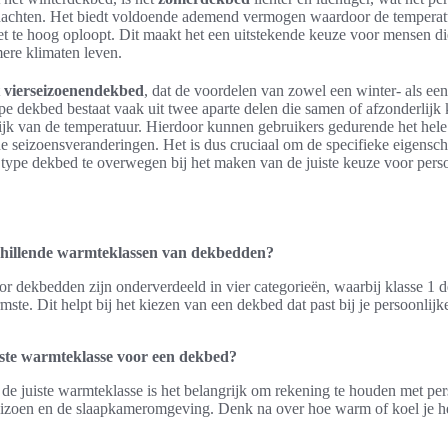
achten. Het biedt voldoende ademend vermogen waardoor de temperatu
iet te hoog oploopt. Dit maakt het een uitstekende keuze voor mensen d
ere klimaten leven.
t
vierseizoenendekbed
, dat de voordelen van zowel een winter- als e
ype dekbed bestaat vaak uit twee aparte delen die samen of afzonderlij
ijk van de temperatuur. Hierdoor kunnen gebruikers gedurende het hele
de seizoensveranderingen. Het is dus cruciaal om de specifieke eigensc
 type dekbed te overwegen bij het maken van de juiste keuze voor pers
chillende warmteklassen van dekbedden?
 dekbedden zijn onderverdeeld in vier categorieën, waarbij klasse 1 de
mste. Dit helpt bij het kiezen van een dekbed dat past bij je persoonlij
uiste warmteklasse voor een dekbed?
 de juiste warmteklasse is het belangrijk om rekening te houden met per
eizoen en de slaapkameromgeving. Denk na over hoe warm of koel je he