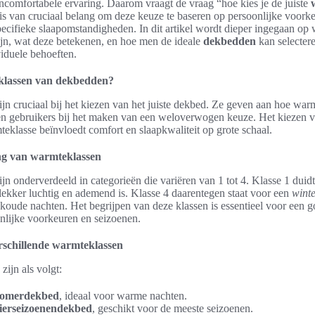
ncomfortabele ervaring. Daarom vraagt de vraag “hoe kies je de juiste
is van cruciaal belang om deze keuze te baseren op persoonlijke voork
ecifieke slaapomstandigheden. In dit artikel wordt dieper ingegaan op 
jn, wat deze betekenen, en hoe men de ideale
dekbedden
kan selectere
viduele behoeften.
klassen van dekbedden?
ijn cruciaal bij het kiezen van het juiste dekbed. Ze geven aan hoe war
en gebruikers bij het maken van een weloverwogen keuze. Het kiezen 
teklasse beïnvloedt comfort en slaapkwaliteit op grote schaal.
ang van warmteklassen
ijn onderverdeeld in categorieën die variëren van 1 tot 4. Klasse 1 duid
 lekker luchtig en ademend is. Klasse 4 daarentegen staat voor een
wint
r koude nachten. Het begrijpen van deze klassen is essentieel voor een g
onlijke voorkeuren en seizoenen.
erschillende warmteklassen
ijn als volgt:
omerdekbed
, ideaal voor warme nachten.
ierseizoenendekbed
, geschikt voor de meeste seizoenen.