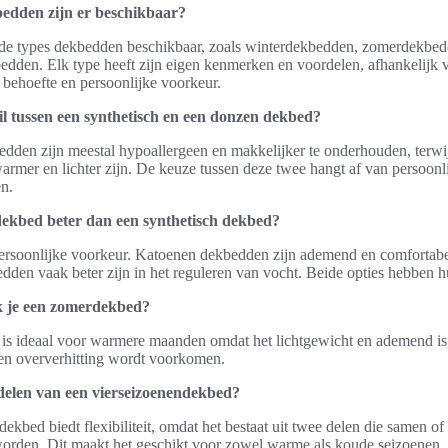
edden zijn er beschikbaar?
ende types dekbedden beschikbaar, zoals winterdekbedden, zomerdekbe
edden. Elk type heeft zijn eigen kenmerken en voordelen, afhankelijk 
behoefte en persoonlijke voorkeur.
hil tussen een synthetisch en een donzen dekbed?
edden zijn meestal hypoallergeen en makkelijker te onderhouden, terwi
rmer en lichter zijn. De keuze tussen deze twee hangt af van persoonl
ën.
dekbed beter dan een synthetisch dekbed?
persoonlijke voorkeur. Katoenen dekbedden zijn ademend en comfortabel
dden vaak beter zijn in het reguleren van vocht. Beide opties hebben 
 je een zomerdekbed?
s ideaal voor warmere maanden omdat het lichtgewicht en ademend is
en oververhitting wordt voorkomen.
delen van een vierseizoenendekbed?
ekbed biedt flexibiliteit, omdat het bestaat uit twee delen die samen of
orden. Dit maakt het geschikt voor zowel warme als koude seizoenen.