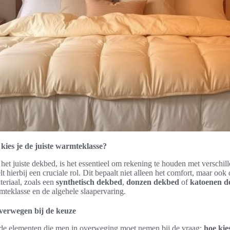
ies je de juiste warmteklasse?
 het juiste dekbed, is het essentieel om rekening te houden met verschil
t hierbij een cruciale rol. Dit bepaalt niet alleen het comfort, maar ook 
teriaal, zoals een
synthetisch dekbed
,
donzen dekbed
of
katoenen d
mteklasse en de algehele slaapervaring.
verwegen bij de keuze
ende elementen die men in overweging moet nemen bij de vraag:
hoe kies