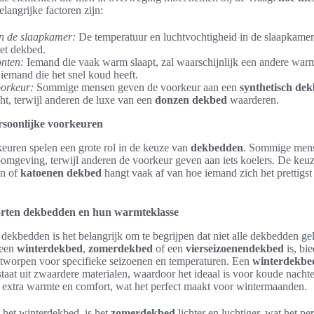
langrijke factoren zijn:
n de slaapkamer:
De temperatuur en luchtvochtigheid in de slaapkamer
et dekbed.
nten:
Iemand die vaak warm slaapt, zal waarschijnlijk een andere war
iemand die het snel koud heeft.
orkeur:
Sommige mensen geven de voorkeur aan een
synthetisch de
ht, terwijl anderen de luxe van een
donzen dekbed
waarderen.
ersoonlijke voorkeuren
keuren spelen een grote rol in de keuze van
dekbedden
. Sommige men
omgeving, terwijl anderen de voorkeur geven aan iets koelers. De keuz
en of
katoenen dekbed
hangt vaak af van hoe iemand zich het prettigst 
oorten dekbedden en hun warmteklasse
 dekbedden is het belangrijk om te begrijpen dat niet alle dekbedden geli
 een
winterdekbed
,
zomerdekbed
of een
vierseizoenendekbed
is, bi
ntworpen voor specifieke seizoenen en temperaturen. Een
winterdekbe
taat uit zwaardere materialen, waardoor het ideaal is voor koude nachte
 extra warmte en comfort, wat het perfect maakt voor wintermaanden.
t het winterdekbed, is het
zomerdekbed
lichter en luchtiger, wat het pe