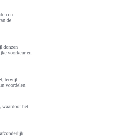
dden en
van de
jl donzen
ijke voorkeur en
, terwijl
hun voordelen.
, waardoor het
 afzonderlijk