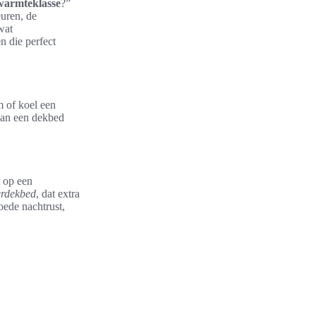
warmteklasse
?”
euren, de
wat
n die perfect
m of koel een
van een dekbed
t op een
erdekbed
, dat extra
oede nachtrust,