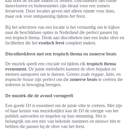
kan door de locatie maken of breken. Discotheken met ruime
dansvloeren en buitenruimtes zijn ideaal voor een zomers
feestevent. Deze locaties geven niet alleen ruimte voor dans,
maar ook voor ontspanning tijdens het feest.
Bij het selecteren van een locatie is het verstandig om te kijken
naar de beschikbare opties in Nederland die perfect passen bij
een tropisch thema. Denk aan discotheken met een leuke sfeer en
faciliteiten die het
exotisch feest
compleet maken.
Discotheekfeest met een tropisch thema en zomerse beats
De muziek speelt een cruciale rol tijdens elk
tropisch thema
evenement.
De juiste melodieën kunnen de sfeer bepalen en
mensen aansporen om te dansen. Genres zoals
reggae
,
latin
, en
tropische house
zijn perfect om die
zomerse beats
te creëren die
iedereen in beweging brengen.
De muziek die de avond vormgeeft
Een goede DJ is essentieel om de juiste vibe te creëren. Met zijn
of haar kennis van muziekstijlen kan de DJ de energie van het
publiek aanvoelen en inspelen op hun stemming. Het is
belangrijk om een mix van bekende nummers en nieuwe hits te
hebben die passen bij de sfeer van het feest.