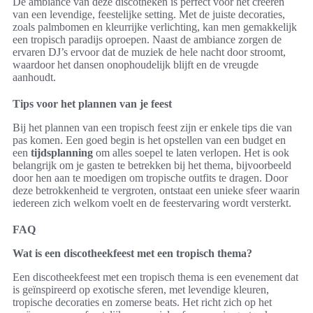
De ambiance van deze discotheken is perfect voor het creëren
van een levendige, feestelijke setting. Met de juiste decoraties,
zoals palmbomen en kleurrijke verlichting, kan men gemakkelijk
een tropisch paradijs oproepen. Naast de ambiance zorgen de
ervaren DJ’s ervoor dat de muziek de hele nacht door stroomt,
waardoor het dansen onophoudelijk blijft en de vreugde
aanhoudt.
Tips voor het plannen van je feest
Bij het plannen van een tropisch feest zijn er enkele tips die van
pas komen. Een goed begin is het opstellen van een budget en
een
tijdsplanning
om alles soepel te laten verlopen. Het is ook
belangrijk om je gasten te betrekken bij het thema, bijvoorbeeld
door hen aan te moedigen om tropische outfits te dragen. Door
deze betrokkenheid te vergroten, ontstaat een unieke sfeer waarin
iedereen zich welkom voelt en de feestervaring wordt versterkt.
FAQ
Wat is een discotheekfeest met een tropisch thema?
Een discotheekfeest met een tropisch thema is een evenement dat
is geïnspireerd op exotische sferen, met levendige kleuren,
tropische decoraties en zomerse beats. Het richt zich op het