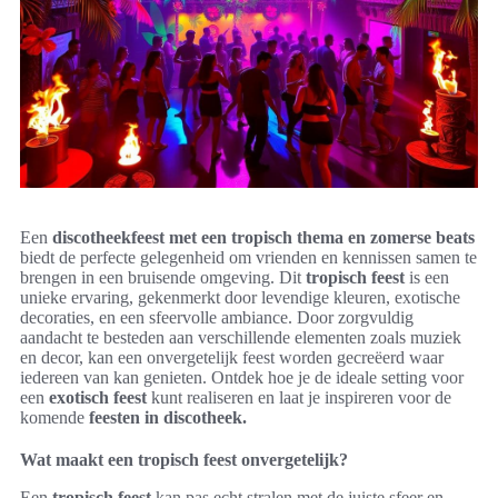
Een
discotheekfeest met een tropisch thema en zomerse beats
biedt de perfecte gelegenheid om vrienden en kennissen samen te
brengen in een bruisende omgeving. Dit
tropisch feest
is een
unieke ervaring, gekenmerkt door levendige kleuren, exotische
decoraties, en een sfeervolle ambiance. Door zorgvuldig
aandacht te besteden aan verschillende elementen zoals muziek
en decor, kan een onvergetelijk feest worden gecreëerd waar
iedereen van kan genieten. Ontdek hoe je de ideale setting voor
een
exotisch feest
kunt realiseren en laat je inspireren voor de
komende
feesten in discotheek.
Wat maakt een tropisch feest onvergetelijk?
Een
tropisch feest
kan pas echt stralen met de juiste sfeer en