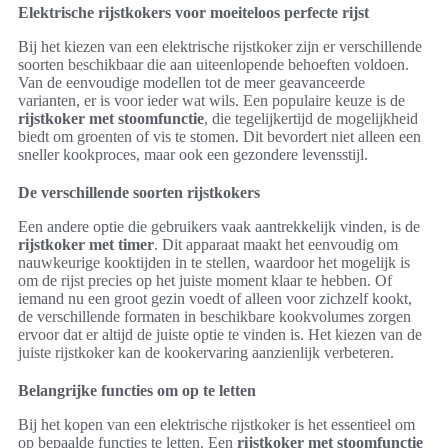
Elektrische rijstkokers voor moeiteloos perfecte rijst
Bij het kiezen van een elektrische rijstkoker zijn er verschillende
soorten beschikbaar die aan uiteenlopende behoeften voldoen.
Van de eenvoudige modellen tot de meer geavanceerde
varianten, er is voor ieder wat wils. Een populaire keuze is de
rijstkoker met stoomfunctie
, die tegelijkertijd de mogelijkheid
biedt om groenten of vis te stomen. Dit bevordert niet alleen een
sneller kookproces, maar ook een gezondere levensstijl.
De verschillende soorten rijstkokers
Een andere optie die gebruikers vaak aantrekkelijk vinden, is de
rijstkoker met timer
. Dit apparaat maakt het eenvoudig om
nauwkeurige kooktijden in te stellen, waardoor het mogelijk is
om de rijst precies op het juiste moment klaar te hebben. Of
iemand nu een groot gezin voedt of alleen voor zichzelf kookt,
de verschillende formaten in beschikbare kookvolumes zorgen
ervoor dat er altijd de juiste optie te vinden is. Het kiezen van de
juiste rijstkoker kan de kookervaring aanzienlijk verbeteren.
Belangrijke functies om op te letten
Bij het kopen van een elektrische rijstkoker is het essentieel om
op bepaalde functies te letten. Een
rijstkoker met stoomfunctie