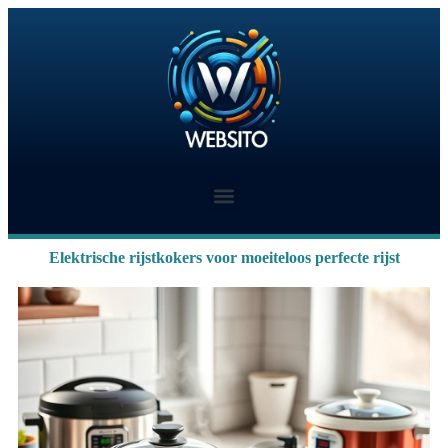
Elektrische rijstkokers voor moeiteloos perfecte rijst