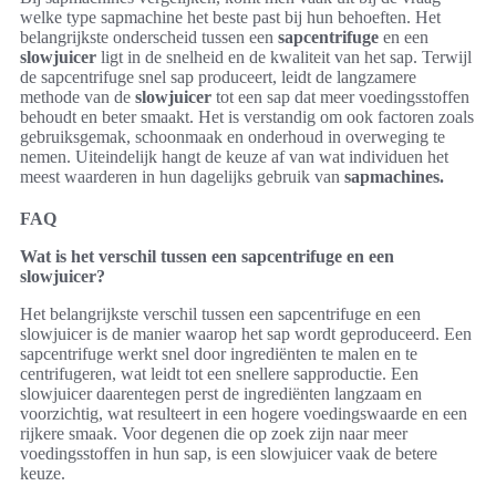
welke type sapmachine het beste past bij hun behoeften. Het
belangrijkste onderscheid tussen een
sapcentrifuge
en een
slowjuicer
ligt in de snelheid en de kwaliteit van het sap. Terwijl
de sapcentrifuge snel sap produceert, leidt de langzamere
methode van de
slowjuicer
tot een sap dat meer voedingsstoffen
behoudt en beter smaakt. Het is verstandig om ook factoren zoals
gebruiksgemak, schoonmaak en onderhoud in overweging te
nemen. Uiteindelijk hangt de keuze af van wat individuen het
meest waarderen in hun dagelijks gebruik van
sapmachines.
FAQ
Wat is het verschil tussen een sapcentrifuge en een
slowjuicer?
Het belangrijkste verschil tussen een sapcentrifuge en een
slowjuicer is de manier waarop het sap wordt geproduceerd. Een
sapcentrifuge werkt snel door ingrediënten te malen en te
centrifugeren, wat leidt tot een snellere sapproductie. Een
slowjuicer daarentegen perst de ingrediënten langzaam en
voorzichtig, wat resulteert in een hogere voedingswaarde en een
rijkere smaak. Voor degenen die op zoek zijn naar meer
voedingsstoffen in hun sap, is een slowjuicer vaak de betere
keuze.