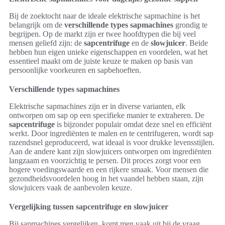
Bij de zoektocht naar de ideale elektrische sapmachine is het
belangrijk om de
verschillende types sapmachines
grondig te
begrijpen. Op de markt zijn er twee hoofdtypen die bij veel
mensen geliefd zijn: de
sapcentrifuge
en de
slowjuicer
. Beide
hebben hun eigen unieke eigenschappen en voordelen, wat het
essentieel maakt om de juiste keuze te maken op basis van
persoonlijke voorkeuren en sapbehoeften.
Verschillende types sapmachines
Elektrische sapmachines zijn er in diverse varianten, elk
ontworpen om sap op een specifieke manier te extraheren. De
sapcentrifuge
is bijzonder populair omdat deze snel en efficiënt
werkt. Door ingrediënten te malen en te centrifugeren, wordt sap
razendsnel geproduceerd, wat ideaal is voor drukke levensstijlen.
Aan de andere kant zijn slowjuicers ontworpen om ingrediënten
langzaam en voorzichtig te persen. Dit proces zorgt voor een
hogere voedingswaarde en een rijkere smaak. Voor mensen die
gezondheidsvoordelen hoog in het vaandel hebben staan, zijn
slowjuicers vaak de aanbevolen keuze.
Vergelijking tussen sapcentrifuge en slowjuicer
Bij sapmachines vergelijken, komt men vaak uit bij de vraag