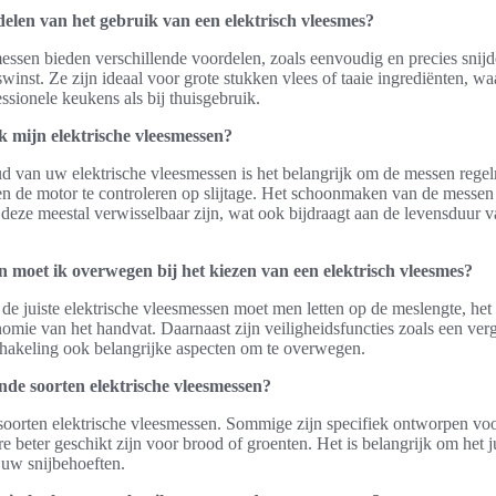
delen van het gebruik van een elektrisch vleesmes?
essen bieden verschillende voordelen, zoals eenvoudig en precies snijd
swinst. Ze zijn ideaal voor grote stukken vlees of taaie ingrediënten, w
essionele keukens als bij thuisgebruik.
 mijn elektrische vleesmessen?
d van uw elektrische vleesmessen is het belangrijk om de messen regelm
en de motor te controleren op slijtage. Het schoonmaken van de messen
deze meestal verwisselbaar zijn, wat ook bijdraagt aan de levensduur 
moet ik overwegen bij het kiezen van een elektrisch vleesmes?
 de juiste elektrische vleesmessen moet men letten op de meslengte, h
omie van het handvat. Daarnaast zijn veiligheidsfuncties zoals een ver
chakeling ook belangrijke aspecten om te overwegen.
ende soorten elektrische vleesmessen?
e soorten elektrische vleesmessen. Sommige zijn specifiek ontworpen voo
re beter geschikt zijn voor brood of groenten. Het is belangrijk om het ju
j uw snijbehoeften.