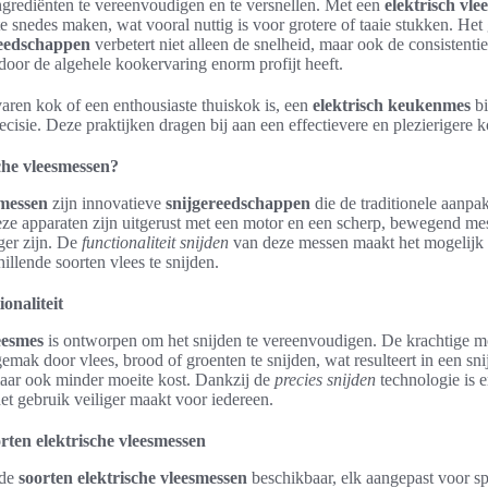
ngrediënten te vereenvoudigen en te versnellen. Met een
elektrisch vle
 snedes maken, wat vooral nuttig is voor grotere of taaie stukken. Het
reedschappen
verbetert niet alleen de snelheid, maar ook de consistenti
door de algehele kookervaring enorm profijt heeft.
aren kok of een enthousiaste thuiskok is, een
elektrisch keukenmes
bi
ecisie. Deze praktijken dragen bij aan een effectievere en plezierigere 
che vleesmessen?
smessen
zijn innovatieve
snijgereedschappen
die de traditionele aanpa
eze apparaten zijn uitgerust met een motor en een scherp, bewegend me
iger zijn. De
functionaliteit snijden
van deze messen maakt het mogelijk
illende soorten vlees te snijden.
ionaliteit
eesmes
is ontworpen om het snijden te vereenvoudigen. De krachtige m
mak door vlees, brood of groenten te snijden, wat resulteert in een snij
 maar ook minder moeite kost. Dankzij de
precies snijden
technologie is 
t gebruik veiliger maakt voor iedereen.
rten elektrische vleesmessen
nde
soorten elektrische vleesmessen
beschikbaar, elk aangepast voor sp