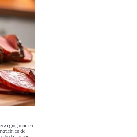
 overweging moeten
rkracht en de
e stukken vlees,