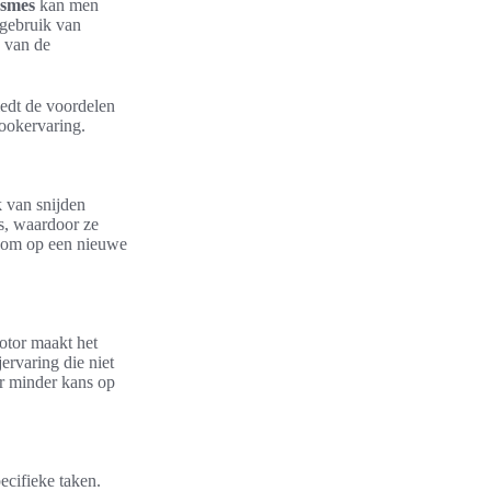
esmes
kan men
 gebruik van
e van de
edt de voordelen
kookervaring.
k van snijden
s, waardoor ze
 om op een nieuwe
otor maakt het
ervaring die niet
er minder kans op
ecifieke taken.