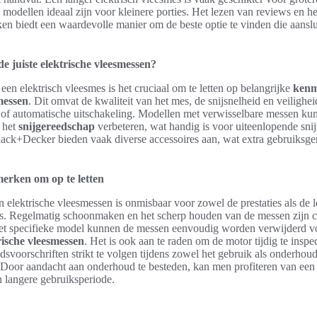
 modellen ideaal zijn voor kleinere porties. Het lezen van reviews en he
en biedt een waardevolle manier om de beste optie te vinden die aanslui
e juiste elektrische vleesmessen?
 een elektrisch vleesmes is het cruciaal om te letten op belangrijke
ken
messen
. Dit omvat de kwaliteit van het mes, de snijsnelheid en veilighei
 of automatische uitschakeling. Modellen met verwisselbare messen ku
n het
snijgereedschap
verbeteren, wat handig is voor uiteenlopende sni
Black+Decker bieden vaak diverse accessoires aan, wat extra gebruiksg
erken om op te letten
 elektrische vleesmessen is onmisbaar voor zowel de prestaties als de 
es. Regelmatig schoonmaken en het scherp houden van de messen zijn c
et specifieke model kunnen de messen eenvoudig worden verwijderd voo
ische vleesmessen
. Het is ook aan te raden om de motor tijdig te inspec
dsvoorschriften strikt te volgen tijdens zowel het gebruik als onderhou
 Door aandacht aan onderhoud te besteden, kan men profiteren van een 
n langere gebruiksperiode.