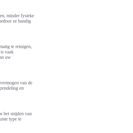
en, minder fysieke
aardoor ze handig
atig te reinigen,
 is vaak
van uw
et vermogen van de
grendeling en
r het snijden van
iste type te