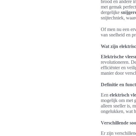
brood en andere i
met gemak perfecte
dergelijke
snijge
snijtechniek, waar
Of men nu een erv
van snelheid en pr
Wat zijn elektris
Elektrische vlee
revolutioneren. D
efficiënter en veil
manier door versch
Definitie en funct
Een
elektrisch vl
mogelijk om met ge
alleen sneller is,
ongelukken, wat he
Verschillende soo
Er zijn verschille