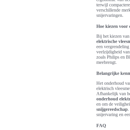
terwijl compactere
verschillende merk
snijervaringen.
Hoe kiezen voor d
Bij het kiezen van
elektrische vlees
een vergrendeling
veelzijdigheid va
zoals Philips en 
meebrengt.
Belangrijke kenm
Het onderhoud van
elektrisch vleesm
Afhankelijk van h
onderhoud elektr
en om de veilighei
snijgereedschap
.
snijervaring en ee
FAQ