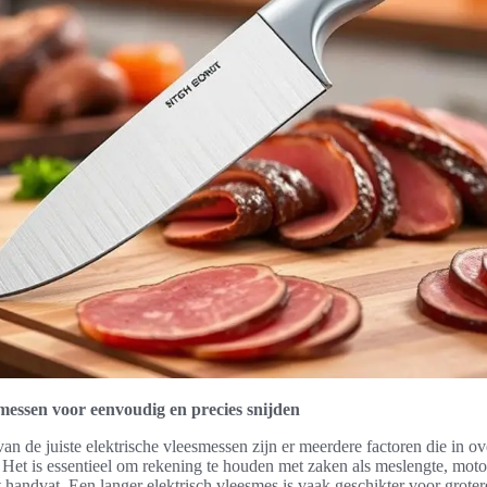
smessen voor eenvoudig en precies snijden
 van de juiste elektrische vleesmessen zijn er meerdere factoren die in
et is essentieel om rekening te houden met zaken als meslengte, moto
handvat. Een langer elektrisch vleesmes is vaak geschikter voor groter