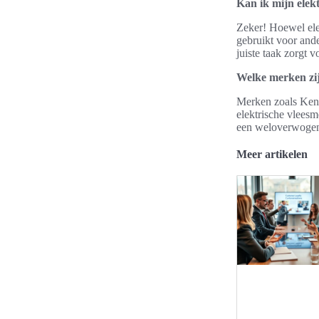
Kan ik mijn elek
Zeker! Hoewel ele
gebruikt voor ande
juiste taak zorgt v
Welke merken zij
Merken zoals Kenw
elektrische vleesm
een weloverwogen
Meer artikelen