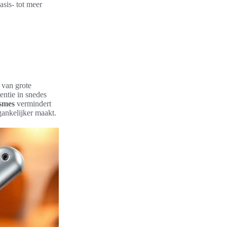
sis- tot meer
van grote
entie in snedes
esmes
vermindert
gankelijker maakt.