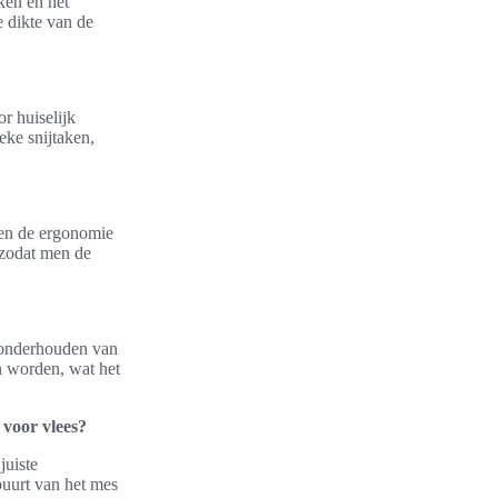
ken en het
e dikte van de
r huiselijk
eke snijtaken,
 en de ergonomie
 zodat men de
 onderhouden van
 worden, wat het
 voor vlees?
juiste
 buurt van het mes