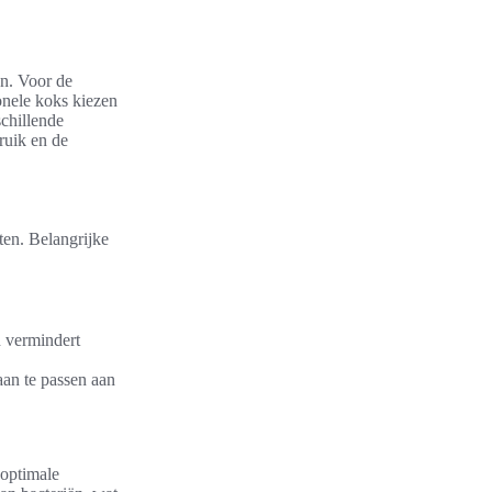
n. Voor de
onele koks kiezen
schillende
bruik en de
ten. Belangrijke
n vermindert
aan te passen aan
 optimale