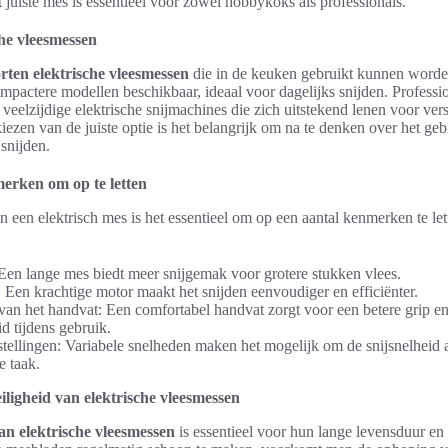
 juiste mes is essentieel voor zowel hobbykoks als professionals.
che vleesmessen
rten elektrische vleesmessen
die in de keuken gebruikt kunnen worde
ompactere modellen beschikbaar, ideaal voor dagelijks snijden. Professi
 veelzijdige elektrische snijmachines die zich uitstekend lenen voor ver
 kiezen van de juiste optie is het belangrijk om na te denken over het ge
 snijden.
erken om op te letten
n een elektrisch mes is het essentieel om op een aantal kenmerken te let
Een lange mes biedt meer snijgemak voor grotere stukken vlees.
 Een krachtige motor maakt het snijden eenvoudiger en efficiënter.
an het handvat: Een comfortabel handvat zorgt voor een betere grip e
d tijdens gebruik.
stellingen: Variabele snelheden maken het mogelijk om de snijsnelheid 
e taak.
ligheid van elektrische vleesmessen
n elektrische vleesmessen
is essentieel voor hun lange levensduur en