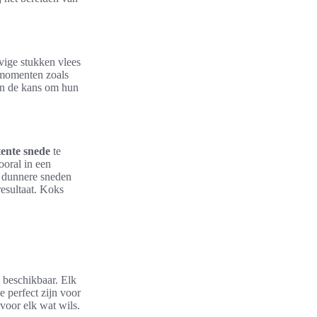
vige stukken vlees
e momenten zoals
en de kans om hun
tente snede
te
ooral in een
f dunnere sneden
resultaat. Koks
beschikbaar. Elk
 perfect zijn voor
 voor elk wat wils.