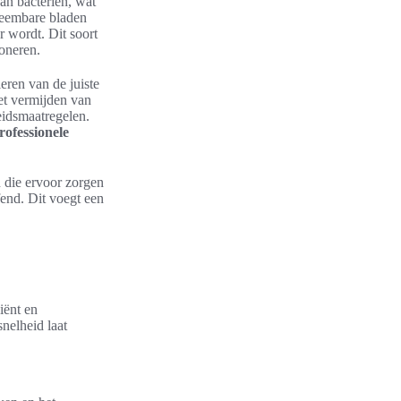
an bacteriën, wat
neembare bladen
 wordt. Dit soort
oneren.
eren van de juiste
et vermijden van
eidsmaatregelen.
rofessionele
n die ervoor zorgen
end. Dit voegt een
iënt en
nelheid laat