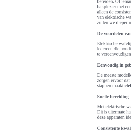
bereiden. Of ieman
bakplezier met ee
alleen de consiste
van elektrische wa
zullen we dieper 
De voordelen van 
Elektrische wafeli
iedereen die houd
te vereenvoudigen,
Eenvoudig in ge
De meeste modelle
zorgen ervoor dat
stappen maakt
ele
Snelle bereiding
Met elektrische w
Dit is uitermate h
deze apparaten id
Consistente kwali