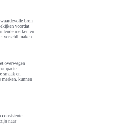
 waardevolle bron
bekijken voordat
chillende merken en
het verschil maken
et overwegen
 compacte
lke smaak en
re merken, kunnen
n consistente
zijn naar