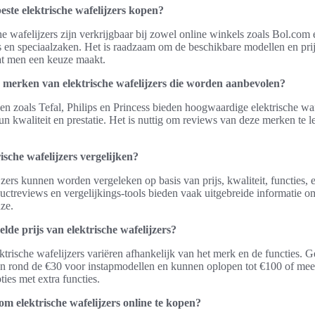
este elektrische wafelijzers kopen?
he wafelijzers zijn verkrijgbaar bij zowel online winkels zoals Bol.com 
s en speciaalzaken. Het is raadzaam om de beschikbare modellen en prij
at men een keuze maakt.
ke merken van elektrische wafelijzers die worden aanbevolen?
en zoals Tefal, Philips en Princess bieden hoogwaardige elektrische waf
 kwaliteit en prestatie. Het is nuttig om reviews van deze merken te 
ische wafelijzers vergelijken?
jzers kunnen worden vergeleken op basis van prijs, kwaliteit, functies,
uctreviews en vergelijkings-tools bieden vaak uitgebreide informatie 
ze.
lde prijs van elektrische wafelijzers?
ktrische wafelijzers variëren afhankelijk van het merk en de functies. 
en rond de €30 voor instapmodellen en kunnen oplopen tot €100 of mee
ies met extra functies.
om elektrische wafelijzers online te kopen?