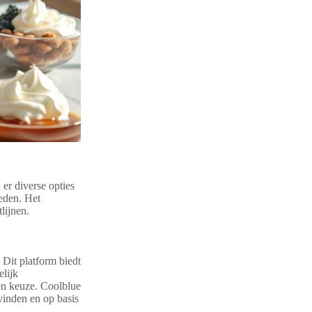
 er diverse opties
heden. Het
lijnen.
Dit platform biedt
lijk
en keuze. Coolblue
vinden en op basis