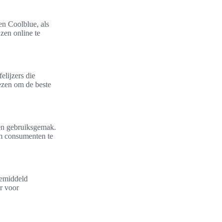
en Coolblue, als
zen online te
elijzers die
lezen om de beste
 en gebruiksgemak.
om consumenten te
Gemiddeld
r voor