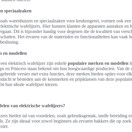
en speciaalzaken
zoals warenhuizen en speciaalzaken voor keukengerei, vormen ook een
elektrische wafelijzers. Hier kunnen klanten de apparaten aanraken en 
rgaan. Dit is bijzonder handig voor degenen die de kwaliteit van vers
schatten. Het ervaren van de materialen en functionaliteiten kan vaak 
 beslissing.
n en modellen
 een elektrisch wafelijzer zijn enkele
populaire merken en modellen
h
lips en Princess staan bekend om hun hoogwaardige producten. Van de
tgebreide versies met extra functies, deze merken bieden opties voor e
ndacht te besteden aan de kenmerken en prijsklassen van deze populai
t hun ideale wafelijzer kiezen.
elen van elektrische wafelijzers?
jzers bieden tal van voordelen, zoals gebruiksgemak, snelle bereiding e
ls. Ze zijn ideaal voor zowel beginners als ervaren bakkers die op zoek 
zier.