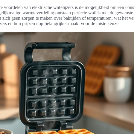
e voordelen van elektrische wafelijzers is de mogelijkheid om een const
gelijkmatige warmteverdeling ontstaan perfecte wafels met de gewenste
 zich geen zorgen te maken over baktijden of temperaturen, wat het ve
jzers en hun prijzen nog belangrijker maakt voor de juiste keuze.