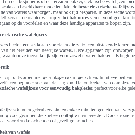
d nu een beginner is of een ervaren bakker, elektrische wafelijzers bi
n scala aan beschikbare modellen. Met de
beste elektrische wafelijzers
ntie van wafels waarborgen, maar ook tijd besparen. In deze sectie wor
felijzers en de manier waarop ze het bakproces vereenvoudigen, kort to
ingaan op de voordelen en waar deze handige apparaten te kopen zijn.
elektrische wafelijzers
jzers bieden een scala aan voordelen die ze tot een uitstekende keuze 
t van het bereiden van heerlijke wafels. Deze apparaten zijn ontworpen
 waardoor ze toegankelijk zijn voor zowel ervaren bakkers als beginne
bruik
n zijn ontworpen met gebruiksgemak in gedachten. Intuïtieve bedieni
 zelfs een beginner snel aan de slag kan. Het ontbreken van complexe 
ktrische wafelijzers voor eenvoudig bakplezier
perfect voor elke gel
afelijzers kunnen gebruikers binnen enkele minuten genieten van vers 
andig voor gezinnen die snel een ontbijt willen bereiden. Door de snelle 
eaal voor drukke ochtenden of gezellige brunches.
teit van wafels