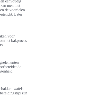
eden eenvoudig
kan men niet
den de voordelen
egelicht. Later
maken voor
 om het bakproces
rs.
ngselementen
voorbereidende
egenheid.
gebakken wafels.
bereidingstijd zijn