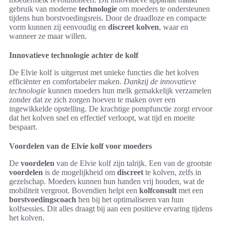
gebruik van moderne
technologie
om moeders te ondersteunen
tijdens hun borstvoedingsreis. Door de draadloze en compacte
vorm kunnen zij eenvoudig en
discreet kolven
, waar en
wanneer ze maar willen.
Innovatieve technologie achter de kolf
De Elvie kolf is uitgerust met unieke functies die het kolven
efficiënter en comfortabeler maken.
Dankzij de innovatieve
technologie
kunnen moeders hun melk gemakkelijk verzamelen
zonder dat ze zich zorgen hoeven te maken over een
ingewikkelde opstelling. De krachtige pompfunctie zorgt ervoor
dat het kolven snel en effectief verloopt, wat tijd en moeite
bespaart.
Voordelen van de Elvie kolf voor moeders
De
voordelen
van de Elvie kolf zijn talrijk. Een van de grootste
voordelen
is de mogelijkheid om
discreet
te kolven, zelfs in
gezelschap. Moeders kunnen hun handen vrij houden, wat de
mobiliteit vergroot. Bovendien helpt een
kolfconsult
met een
borstvoedingscoach
hen bij het optimaliseren van hun
kolfsessies. Dit alles draagt bij aan een positieve ervaring tijdens
het kolven.