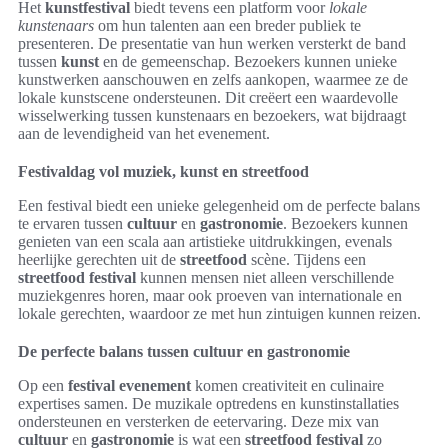
Het
kunstfestival
biedt tevens een platform voor
lokale
kunstenaars
om hun talenten aan een breder publiek te
presenteren. De presentatie van hun werken versterkt de band
tussen
kunst
en de gemeenschap. Bezoekers kunnen unieke
kunstwerken aanschouwen en zelfs aankopen, waarmee ze de
lokale kunstscene ondersteunen. Dit creëert een waardevolle
wisselwerking tussen kunstenaars en bezoekers, wat bijdraagt
aan de levendigheid van het evenement.
Festivaldag vol muziek, kunst en streetfood
Een festival biedt een unieke gelegenheid om de perfecte balans
te ervaren tussen
cultuur
en
gastronomie
. Bezoekers kunnen
genieten van een scala aan artistieke uitdrukkingen, evenals
heerlijke gerechten uit de
streetfood
scène. Tijdens een
streetfood festival
kunnen mensen niet alleen verschillende
muziekgenres horen, maar ook proeven van internationale en
lokale gerechten, waardoor ze met hun zintuigen kunnen reizen.
De perfecte balans tussen cultuur en gastronomie
Op een
festival evenement
komen creativiteit en culinaire
expertises samen. De muzikale optredens en kunstinstallaties
ondersteunen en versterken de eetervaring. Deze mix van
cultuur
en
gastronomie
is wat een
streetfood festival
zo