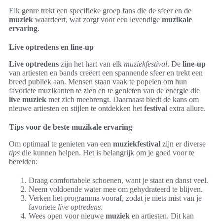
Elk genre trekt een specifieke groep fans die de sfeer en de
muziek
waardeert, wat zorgt voor een levendige
muzikale
ervaring
.
Live optredens en line-up
Live optredens
zijn het hart van elk
muziekfestival
. De
line-up
van artiesten en bands creëert een spannende sfeer en trekt een
breed publiek aan. Mensen staan vaak te popelen om hun
favoriete muzikanten te zien en te genieten van de energie die
live muziek
met zich meebrengt. Daarnaast biedt de kans om
nieuwe artiesten en stijlen te ontdekken het
festival
extra allure.
Tips voor de beste muzikale ervaring
Om optimaal te genieten van een
muziekfestival
zijn er diverse
tips
die kunnen helpen. Het is belangrijk om je goed voor te
bereiden:
Draag comfortabele schoenen, want je staat en danst veel.
Neem voldoende water mee om gehydrateerd te blijven.
Verken het programma vooraf, zodat je niets mist van je
favoriete
live optredens
.
Wees open voor nieuwe
muziek
en artiesten. Dit kan