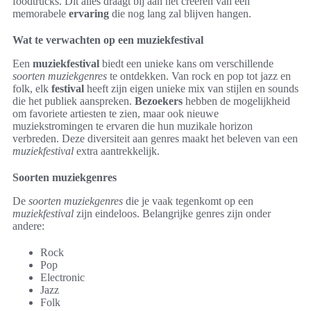
foodtrucks. Dit alles draagt bij aan het creëren van een
memorabele
ervaring
die nog lang zal blijven hangen.
Wat te verwachten op een muziekfestival
Een
muziekfestival
biedt een unieke kans om verschillende
soorten muziekgenres
te ontdekken. Van rock en pop tot jazz en
folk, elk
festival
heeft zijn eigen unieke mix van stijlen en sounds
die het publiek aanspreken.
Bezoekers
hebben de mogelijkheid
om favoriete artiesten te zien, maar ook nieuwe
muziekstromingen te ervaren die hun muzikale horizon
verbreden. Deze diversiteit aan genres maakt het beleven van een
muziekfestival
extra aantrekkelijk.
Soorten muziekgenres
De
soorten muziekgenres
die je vaak tegenkomt op een
muziekfestival
zijn eindeloos. Belangrijke genres zijn onder
andere:
Rock
Pop
Electronic
Jazz
Folk