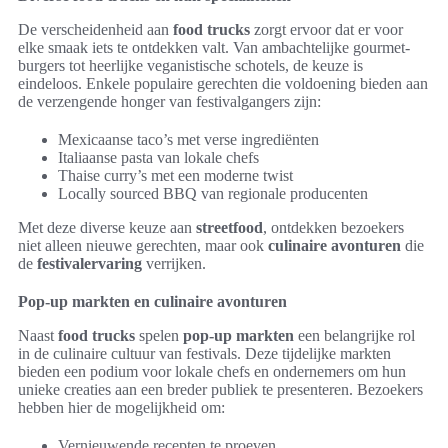
De verscheidenheid aan
food trucks
zorgt ervoor dat er voor
elke smaak iets te ontdekken valt. Van ambachtelijke gourmet-
burgers tot heerlijke veganistische schotels, de keuze is
eindeloos. Enkele populaire gerechten die voldoening bieden aan
de verzengende honger van festivalgangers zijn:
Mexicaanse taco’s met verse ingrediënten
Italiaanse pasta van lokale chefs
Thaise curry’s met een moderne twist
Locally sourced BBQ van regionale producenten
Met deze diverse keuze aan
streetfood
, ontdekken bezoekers
niet alleen nieuwe gerechten, maar ook
culinaire avonturen
die
de
festivalervaring
verrijken.
Pop-up markten en culinaire avonturen
Naast
food trucks
spelen
pop-up markten
een belangrijke rol
in de culinaire cultuur van festivals. Deze tijdelijke markten
bieden een podium voor lokale chefs en ondernemers om hun
unieke creaties aan een breder publiek te presenteren. Bezoekers
hebben hier de mogelijkheid om:
Vernieuwende recepten te proeven