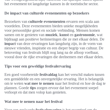
het evenement tot langdurige kansen in de toeristische sector.
De impact van culturele evenementen op bezoekers
Bezoekers van
culturele evenementen
ervaren een scala aan
voordelen. Deze evenementen bieden unieke mogelijkheden
voor persoonlijke groei en sociale verbinding. Mensen komen
samen om te genieten van
muziek
,
kunst
en
gastronomie
, wat
bijdraagt aan positieve herinneringen die ze met elkaar delen. De
impact
van deze ervaringen kan langdurig zijn, in de vorm van
nieuwe vrienden, inspiratie en een dieper begrip van cultuur. De
betovering van festivals blijft nog lang na de afloop voelbaar,
vooral door de rijke ervaringen die deelnemers met elkaar delen.
Tips voor een geweldige festivalervaring
Een goed voorbereide
festivaldag
kan het verschil maken tussen
een gemiddelde en een onvergetelijke ervaring. Het is belangrijk
om te weten
wat mee te nemen
naar het festival en hoe de dag te
plannen. Goede
tips
zorgen ervoor dat het evenement soepel
verloopt en dat men volop kan genieten.
Wat mee te nemen naar het festival
Voor een geslaagde
festivalervaring
is het essentieel om de