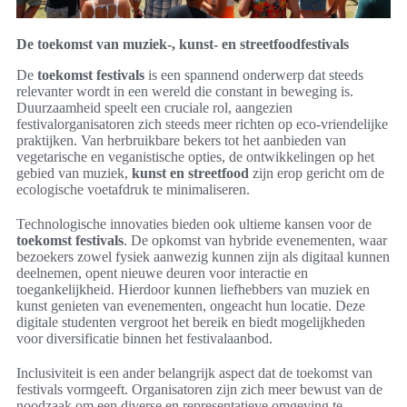
De toekomst van muziek-, kunst- en streetfoodfestivals
De
toekomst festivals
is een spannend onderwerp dat steeds
relevanter wordt in een wereld die constant in beweging is.
Duurzaamheid speelt een cruciale rol, aangezien
festivalorganisatoren zich steeds meer richten op eco-vriendelijke
praktijken. Van herbruikbare bekers tot het aanbieden van
vegetarische en veganistische opties, de ontwikkelingen op het
gebied van muziek,
kunst en streetfood
zijn erop gericht om de
ecologische voetafdruk te minimaliseren.
Technologische innovaties bieden ook ultieme kansen voor de
toekomst festivals
. De opkomst van hybride evenementen, waar
bezoekers zowel fysiek aanwezig kunnen zijn als digitaal kunnen
deelnemen, opent nieuwe deuren voor interactie en
toegankelijkheid. Hierdoor kunnen liefhebbers van muziek en
kunst genieten van evenementen, ongeacht hun locatie. Deze
digitale studenten vergroot het bereik en biedt mogelijkheden
voor diversificatie binnen het festivalaanbod.
Inclusiviteit is een ander belangrijk aspect dat de toekomst van
festivals vormgeeft. Organisatoren zijn zich meer bewust van de
noodzaak om een diverse en representatieve omgeving te