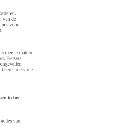
orderen.
n van de
cipes voor
n.
sers mee te maken
d. Fietsers
 ongevallen
t een stressvolle
sen in het
acties van