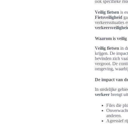
ook specifieke ris
Veilig fietsen
is e
Fietsveiligheid
gaa
verkeerssituaties 
verkeersveilighei
Waarom is veilig 
Veilig fietsen
in d
krijgen. De impact
bevinden zich vaak
vergroot. De conti
omgeving, waarbij
De impact van dr
In stedelijke gebi
verkeer
brengt ui
Files die pl
Onverwachte
anderen.
Agressief ri