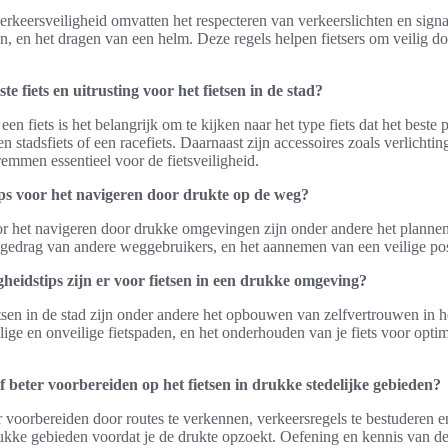
erkeersveiligheid omvatten het respecteren van verkeerslichten en signa
, en het dragen van een helm. Deze regels helpen fietsers om veilig do
ste fiets en uitrusting voor het fietsen in de stad?
een fiets is het belangrijk om te kijken naar het type fiets dat het beste 
n stadsfiets of een racefiets. Daarnaast zijn accessoires zoals verlichtin
emmen essentieel voor de fietsveiligheid.
ips voor het navigeren door drukte op de weg?
or het navigeren door drukke omgevingen zijn onder andere het plannen
t gedrag van andere weggebruikers, en het aannemen van een veilige pos
gheidstips zijn er voor fietsen in een drukke omgeving?
etsen in de stad zijn onder andere het opbouwen van zelfvertrouwen in he
ige en onveilige fietspaden, en het onderhouden van je fiets voor optim
 beter voorbereiden op het fietsen in drukke stedelijke gebieden?
er voorbereiden door routes te verkennen, verkeersregels te bestuderen e
ukke gebieden voordat je de drukte opzoekt. Oefening en kennis van 