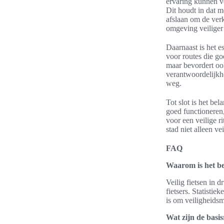
ervaring kunnen v
Dit houdt in dat m
afslaan om de verk
omgeving veiliger
Daarnaast is het e
voor routes die goe
maar bevordert oo
verantwoordelijkhe
weg.
Tot slot is het be
goed functioneren,
voor een veilige r
stad niet alleen ve
FAQ
Waarom is het bel
Veilig fietsen in 
fietsers. Statisti
is om veiligheids
Wat zijn de basis