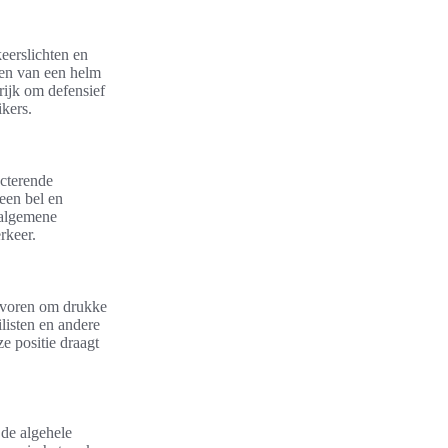
keerslichten en
gen van een helm
rijk om defensief
ikers.
ecterende
 een bel en
e algemene
rkeer.
tevoren om drukke
listen en andere
e positie draagt
 de algehele