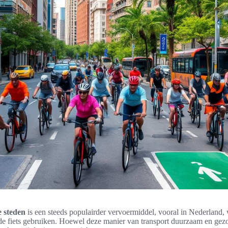
e steden
is een steeds populairder vervoermiddel, vooral in Nederland,
de fiets gebruiken. Hoewel deze manier van transport duurzaam en gezo