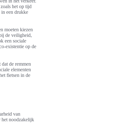
en in het verkeer.
oals het op tijd
s in een drukke
den moeten kiezen
ij de veiligheid,
k een sociale
co-existentie op de
t dat de remmen
uciale elementen
et fietsen in de
aarheid van
r het noodzakelijk