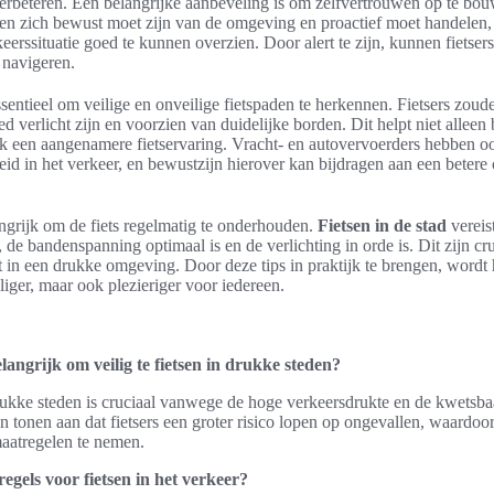
erbeteren. Een belangrijke aanbeveling is om zelfvertrouwen op te bouw
en zich bewust moet zijn van de omgeving en proactief moet handelen, z
eerssituatie goed te kunnen overzien. Door alert te zijn, kunnen fietser
 navigeren.
ssentieel om veilige en onveilige fietspaden te herkennen. Fietsers zou
d verlicht zijn en voorzien van duidelijke borden. Dit helpt niet alleen b
k een aangenamere fietservaring. Vracht- en autovervoerders hebben oo
id in het verkeer, en bewustzijn hierover kan bijdragen aan een betere 
langrijk om de fiets regelmatig te onderhouden.
Fietsen in de stad
vereis
 de bandenspanning optimaal is en de verlichting in orde is. Dit zijn cr
it in een drukke omgeving. Door deze tips in praktijk te brengen, wordt h
iliger, maar ook plezieriger voor iedereen.
angrijk om veilig te fietsen in drukke steden?
drukke steden is cruciaal vanwege de hoge verkeersdrukte en de kwetsb
eken tonen aan dat fietsers een groter risico lopen op ongevallen, waardoo
maatregelen te nemen.
regels voor fietsen in het verkeer?