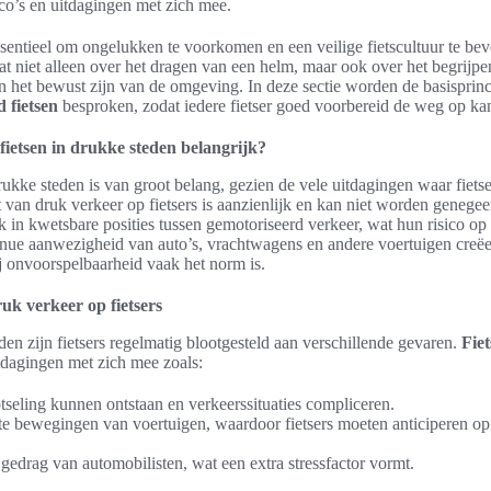
ico’s en uitdagingen met zich mee.
ssentieel om ongelukken te voorkomen en een veilige fietscultuur te bev
t niet alleen over het dragen van een helm, maar ook over het begrijpe
en het bewust zijn van de omgeving. In deze sectie worden de basisprin
d fietsen
besproken, zodat iedere fietser goed voorbereid de weg op ka
fietsen in drukke steden belangrijk?
rukke steden is van groot belang, gezien de vele uitdagingen waar fiet
 van druk verkeer op fietsers is aanzienlijk en kan niet worden genegeer
 in kwetsbare posities tussen gemotoriseerd verkeer, wat hun risico op
nue aanwezigheid van auto’s, vrachtwagens en andere voertuigen creëer
 onvoorspelbaarheid vaak het norm is.
uk verkeer op fietsers
eden zijn fietsers regelmatig blootgesteld aan verschillende gevaren.
Fiet
tdagingen met zich mee zoals:
otseling kunnen ontstaan en verkeerssituaties compliceren.
 bewegingen van voertuigen, waardoor fietsers moeten anticiperen op 
jgedrag van automobilisten, wat een extra stressfactor vormt.