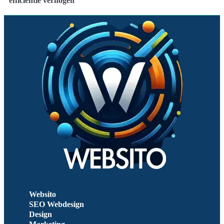
efficiëntie verhogen
Websito
SEO Webdesign
Design