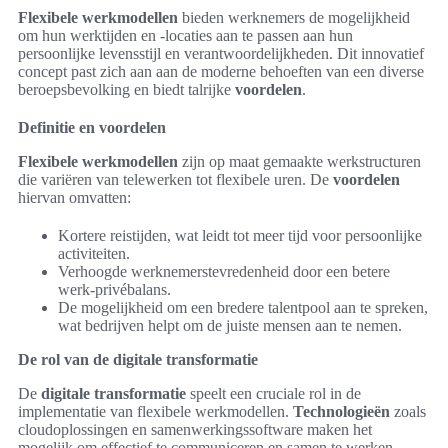
Flexibele werkmodellen
bieden werknemers de mogelijkheid
om hun werktijden en -locaties aan te passen aan hun
persoonlijke levensstijl en verantwoordelijkheden. Dit innovatief
concept past zich aan aan de moderne behoeften van een diverse
beroepsbevolking en biedt talrijke
voordelen
.
Definitie en voordelen
Flexibele werkmodellen
zijn op maat gemaakte werkstructuren
die variëren van telewerken tot flexibele uren. De
voordelen
hiervan omvatten:
Kortere reistijden, wat leidt tot meer tijd voor persoonlijke
activiteiten.
Verhoogde werknemerstevredenheid door een betere
werk-privébalans.
De mogelijkheid om een bredere talentpool aan te spreken,
wat bedrijven helpt om de juiste mensen aan te nemen.
De rol van de digitale transformatie
De
digitale transformatie
speelt een cruciale rol in de
implementatie van flexibele werkmodellen.
Technologieën
zoals
cloudoplossingen en samenwerkingssoftware maken het
mogelijk om effectief te communiceren en samen te werken,