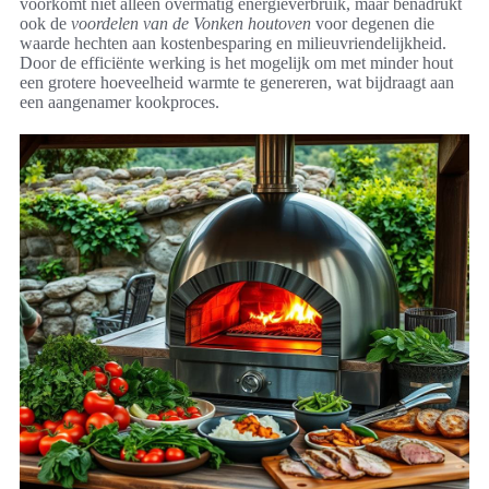
voorkomt niet alleen overmatig energieverbruik, maar benadrukt
ook de
voordelen van de Vonken houtoven
voor degenen die
waarde hechten aan kostenbesparing en milieuvriendelijkheid.
Door de efficiënte werking is het mogelijk om met minder hout
een grotere hoeveelheid warmte te genereren, wat bijdraagt aan
een aangenamer kookproces.