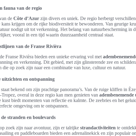
en fauna van de regio
 van de
Côte d’Azur
zijn divers en uniek. De regio herbergt verschille
kans krijgen om de rijke biodiversiteit te bewonderen. Van geurige kr
natuur nodigt uit tot verkenning. Het belang van natuurbescherming in
lijker, vooral in een tijd waarin duurzaamheid centraal staat.
stlijnen van de Franse Rivièra
 de Franse Rivièra bieden een unieke ervaring vol met
adembenemende 
anning en verkenning. Dit gebied, met zijn glinsterende zee en schilder
n die op zoek zijn naar een combinatie van luxe, cultuur en natuur.
itzichten en ontspanning
staat bekend om zijn prachtige panorama’s. Van de ruige kliffen in Èze
t-Tropez, overal in deze regio kan men genieten van
adembenemende u
 kust biedt momenten van reflectie en kalmte. De zeebries en het gelui
erfecte omgeving om te ontspannen.
s de stranden en boulevards
p zoek zijn naar avontuur, zijn er talrijke
strandactiviteiten
te ontdek
rasailing en paddleboarden bieden een adrenalinekick en zijn populair 