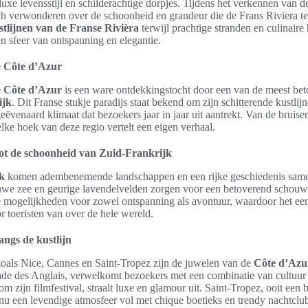
uxe levensstijl en schilderachtige dorpjes. Tijdens het verkennen van 
ch verwonderen over de schoonheid en grandeur die de Frans Riviera te
stlijnen van de Franse Rivièra
terwijl prachtige stranden en culinaire
 sfeer van ontspanning en elegantie.
e Côte d’Azur
e Côte d’Azur
is een ware ontdekkingstocht door een van de meest bet
ijk
. Dit Franse stukje paradijs staat bekend om zijn schitterende kustlij
eëvenaard klimaat dat bezoekers jaar in jaar uit aantrekt. Van de bruise
 elke hoek van deze regio vertelt een eigen verhaal.
tot de schoonheid van Zuid-Frankrijk
k
komen adembenemende landschappen en een rijke geschiedenis same
uwe zee en geurige lavendelvelden zorgen voor een betoverend schouw
e mogelijkheden voor zowel ontspanning als avontuur, waardoor het een
 toeristen van over de hele wereld.
angs de kustlijn
oals Nice, Cannes en Saint-Tropez zijn de juwelen van de
Côte d’Azu
de des Anglais, verwelkomt bezoekers met een combinatie van cultuur e
 zijn filmfestival, straalt luxe en glamour uit. Saint-Tropez, ooit een
 nu een levendige atmosfeer vol met chique boetieks en trendy nachtclu