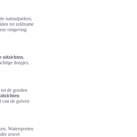
nde natuurparken,
uiden tot zeldzame
 deze omgeving
uitzichten
,
achtige dorpjes,
 tot de gouden
itzichten
.
d van de golven
ken. Watersporten
onder zowel