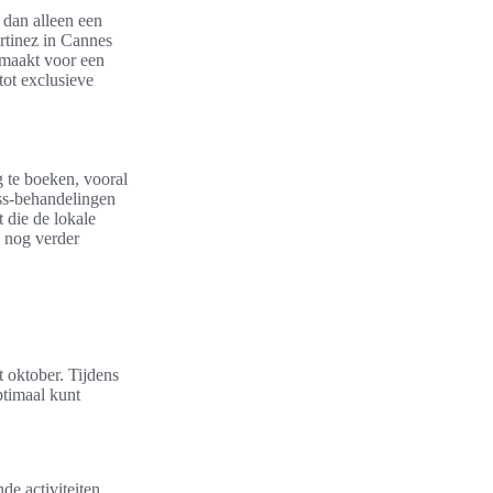
r dan alleen een
rtinez in Cannes
 maakt voor een
tot exclusieve
g te boeken, vooral
ess-behandelingen
 die de lokale
e nog verder
t oktober. Tijdens
ptimaal kunt
e activiteiten,