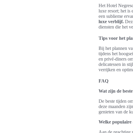
Het Hotel Negresco
luxe resort; het 
een sublieme ervar
luxe verblijf.
Dez
diensten die het v
Tips voor het pla
Bij het plannen va
tijdens het hoogs
en privé-diners om
delicatessen in st
verrijken en optim
FAQ
Wat zijn de best
De beste tijden om
deze maanden zijn
genieten van de ku
Welke populaire a
Aan de prachtige 