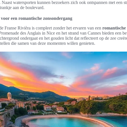
als. Naast watersporten kunnen bezoekers zich ook ontspannen met een s
drankje aan de boulevard.
n voor een romantische zonsondergang
e Franse Rivièra is compleet zonder het ervaren van een
romantische
 Promenade des Anglais in Nice en het strand van Cannes bieden een bet
chtergrond ondergaat en het gouden licht dat reflecteert op de zee creë
 stellen die samen van deze momenten willen genieten.