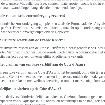
de warmere Middellandse Zee, zonnen, watersporten, zoals jetskiën e
n strandwandelingen langs de adembenemende kustlijn.
eale romantische zonsondergang ervaren?
omantische zonsondergang zijn plekken zoals de Promenade des Anglais
 perfect. Deze locaties bieden een prachtig uitzicht op de ondergang v
wat zeker een onvergetelijke ervaring oplevert.
t luxueuze resorts aan de Franse Rivièra?
t luxueuze resorts aan de Franse Rivièra zijn het legendarische Hotel
Hotel Martinez in Cannes. Beide resorts bieden luxe accommodatie met 
ijn perfect voor een onvergetelijke Mediterrane vakantie.
 het plannen van een luxe verblijf aan de Côte d’Azur?
n een luxe verblijf aan de Côte d’Azur is het belangrijk om tijdig te res
izoen. Geniet van exclusieve diensten in je resort, ontdek de lokale gas
geet niet te relaxen met wellness-ervaringen om het meeste uit je luxe va
delijke activiteiten op de Côte d’Azur?
 biedt diverse kindvriendelijke activiteiten. Gezinnen kunnen genieten 
rparken zoals Aquasplash in Antibes, en natuuruitjes in de nabijgelege