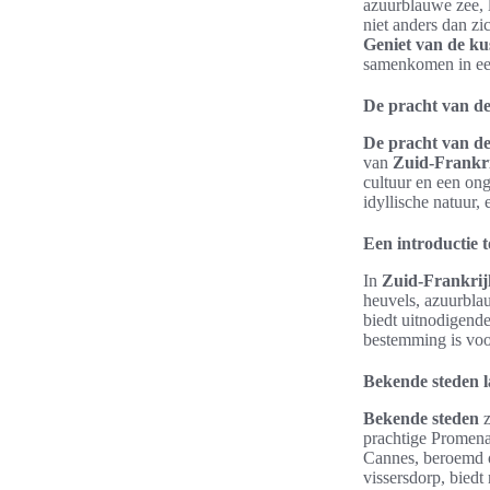
azuurblauwe zee, l
niet anders dan zi
Geniet van de ku
samenkomen in een
De pracht van d
De pracht van d
van
Zuid-Frankr
cultuur en een ong
idyllische natuur,
Een introductie 
In
Zuid-Frankrij
heuvels, azuurbla
biedt uitnodigend
bestemming is voor
Bekende steden l
Bekende steden
z
prachtige Promena
Cannes, beroemd om
vissersdorp, biedt