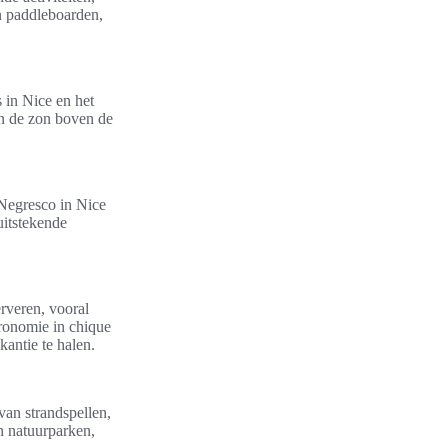
n paddleboarden,
 in Nice en het
an de zon boven de
 Negresco in Nice
uitstekende
erveren, vooral
tronomie in chique
kantie te halen.
van strandspellen,
n natuurparken,