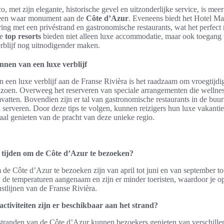
, met zijn elegante, historische gevel en uitzonderlijke service, is mee
is een waar monument aan de
Côte d’Azur
. Eveneens biedt het Hotel Ma
ing met een privéstrand en gastronomische restaurants, wat het perfect
e
top resorts
bieden niet alleen luxe accommodatie, maar ook toegang 
erblijf nog uitnodigender maken.
nnen van een luxe verblijf
n een luxe verblijf aan de Franse Rivièra is het raadzaam om vroegtijdi
eizoen. Overweeg het reserveren van speciale arrangementen die welln
vatten. Bovendien zijn er tal van gastronomische restaurants in de buurt
ijl serveren. Door deze tips te volgen, kunnen reizigers hun luxe vakanti
aal genieten van de pracht van deze unieke regio.
e tijden om de Côte d’Azur te bezoeken?
 de Côte d’Azur te bezoeken zijn van april tot juni en van september to
 de temperaturen aangenaam en zijn er minder toeristen, waardoor je o
stlijnen van de Franse Rivièra.
ctiviteiten zijn er beschikbaar aan het strand?
stranden van de Côte d’Azur kunnen bezoekers genieten van verschillend