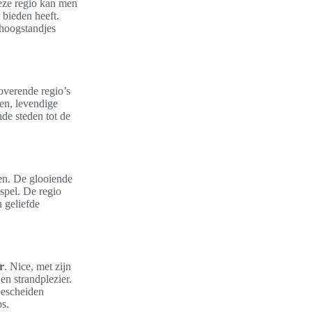
deze regio kan men
 bieden heeft.
 hoogstandjes
overende regio’s
nen, levendige
nde steden tot de
n. De glooiende
spel. De regio
 geliefde
r
. Nice, met zijn
n strandplezier.
 bescheiden
bs.