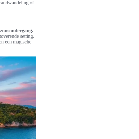
trandwandeling of
 zonsondergang.
overende setting.
ren een magische