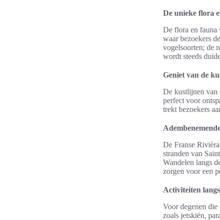
De unieke flora 
De flora en fauna
waar bezoekers de 
vogelsoorten; de 
wordt steeds duide
Geniet van de ku
De kustlijnen van
perfect voor ontsp
trekt bezoekers aa
Adembenemende u
De Franse Rivièra 
stranden van Sain
Wandelen langs de
zorgen voor een p
Activiteiten lang
Voor degenen die o
zoals jetskiën, pa