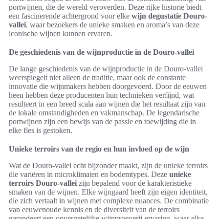
portwijnen, die de wereld veroverden. Deze rijke historie biedt
een fascinerende achtergrond voor elke
wijn degustatie Douro-
vallei
, waar bezoekers de unieke smaken en aroma’s van deze
iconische wijnen kunnen ervaren.
De geschiedenis van de wijnproductie in de Douro-vallei
De lange geschiedenis van de wijnproductie in de Douro-vallei
weerspiegelt niet alleen de traditie, maar ook de constante
innovatie die wijnmakers hebben doorgevoerd. Door de eeuwen
heen hebben deze producenten hun technieken verfijnd, wat
resulteert in een breed scala aan wijnen die het resultaat zijn van
de lokale omstandigheden en vakmanschap. De legendarische
portwijnen zijn een bewijs van de passie en toewijding die in
elke fles is gestoken.
Unieke terroirs van de regio en hun invloed op de wijn
Wat de Douro-vallei echt bijzonder maakt, zijn de unieke terroirs
die variëren in microklimaten en bodemtypes. Deze
unieke
terroirs Douro-vallei
zijn bepalend voor de karakteristieke
smaken van de wijnen. Elke wijngaard heeft zijn eigen identiteit,
die zich vertaalt in wijnen met complexe nuances. De combinatie
van eeuwenoude kennis en de diversiteit van de terroirs
garandeert een onvergetelijke wijnproeverij-ervaring, waar elke