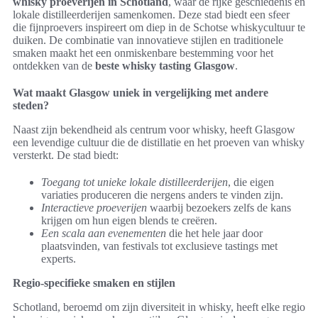
whisky proeverijen in Schotland
, waar de rijke geschiedenis en
lokale distilleerderijen samenkomen. Deze stad biedt een sfeer
die fijnproevers inspireert om diep in de Schotse whiskycultuur te
duiken. De combinatie van innovatieve stijlen en traditionele
smaken maakt het een onmiskenbare bestemming voor het
ontdekken van de
beste whisky tasting Glasgow
.
Wat maakt Glasgow uniek in vergelijking met andere
steden?
Naast zijn bekendheid als centrum voor whisky, heeft Glasgow
een levendige cultuur die de distillatie en het proeven van whisky
versterkt. De stad biedt:
Toegang tot unieke lokale distilleerderijen
, die eigen
variaties produceren die nergens anders te vinden zijn.
Interactieve proeverijen
waarbij bezoekers zelfs de kans
krijgen om hun eigen blends te creëren.
Een scala aan evenementen
die het hele jaar door
plaatsvinden, van festivals tot exclusieve tastings met
experts.
Regio-specifieke smaken en stijlen
Schotland, beroemd om zijn diversiteit in whisky, heeft elke regio