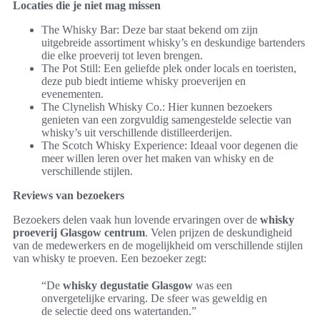
Locaties die je niet mag missen
The Whisky Bar: Deze bar staat bekend om zijn
uitgebreide assortiment whisky’s en deskundige bartenders
die elke proeverij tot leven brengen.
The Pot Still: Een geliefde plek onder locals en toeristen,
deze pub biedt intieme whisky proeverijen en
evenementen.
The Clynelish Whisky Co.: Hier kunnen bezoekers
genieten van een zorgvuldig samengestelde selectie van
whisky’s uit verschillende distilleerderijen.
The Scotch Whisky Experience: Ideaal voor degenen die
meer willen leren over het maken van whisky en de
verschillende stijlen.
Reviews van bezoekers
Bezoekers delen vaak hun lovende ervaringen over de
whisky
proeverij Glasgow centrum
. Velen prijzen de deskundigheid
van de medewerkers en de mogelijkheid om verschillende stijlen
van whisky te proeven. Een bezoeker zegt:
“De
whisky degustatie Glasgow
was een
onvergetelijke ervaring. De sfeer was geweldig en
de selectie deed ons watertanden.”