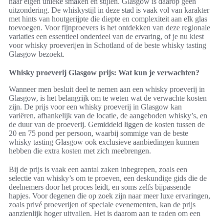
haar eigen unieke smaken en stijlen. Glasgow is daarop geen
uitzondering. De whiskystijl in deze stad is vaak vol van karakter
met hints van houtgerijpte die diepte en complexiteit aan elk glas
toevoegen. Voor fijnproevers is het ontdekken van deze regionale
variaties een essentieel onderdeel van de ervaring, of je nu kiest
voor whisky proeverijen in Schotland of de beste whisky tasting
Glasgow bezoekt.
Whisky proeverij Glasgow prijs: Wat kun je verwachten?
Wanneer men besluit deel te nemen aan een whisky proeverij in
Glasgow, is het belangrijk om te weten wat de verwachte kosten
zijn. De prijs voor een whisky proeverij in Glasgow kan
variëren, afhankelijk van de locatie, de aangeboden whisky’s, en
de duur van de proeverij. Gemiddeld liggen de kosten tussen de
20 en 75 pond per persoon, waarbij sommige van de beste
whisky tasting Glasgow ook exclusieve aanbiedingen kunnen
hebben die extra kosten met zich meebrengen.
Bij de prijs is vaak een aantal zaken inbegrepen, zoals een
selectie van whisky’s om te proeven, een deskundige gids die de
deelnemers door het proces leidt, en soms zelfs bijpassende
hapjes. Voor degenen die op zoek zijn naar meer luxe ervaringen,
zoals privé proeverijen of speciale evenementen, kan de prijs
aanzienlijk hoger uitvallen. Het is daarom aan te raden om een