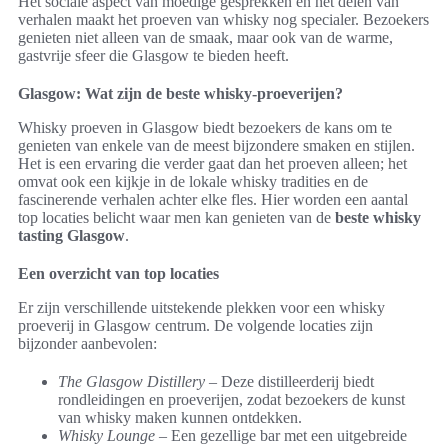
Het sociale aspect van moedige gesprekken en het delen van
verhalen maakt het proeven van whisky nog specialer. Bezoekers
genieten niet alleen van de smaak, maar ook van de warme,
gastvrije sfeer die Glasgow te bieden heeft.
Glasgow: Wat zijn de beste whisky-proeverijen?
Whisky proeven in Glasgow biedt bezoekers de kans om te
genieten van enkele van de meest bijzondere smaken en stijlen.
Het is een ervaring die verder gaat dan het proeven alleen; het
omvat ook een kijkje in de lokale whisky tradities en de
fascinerende verhalen achter elke fles. Hier worden een aantal
top locaties belicht waar men kan genieten van de
beste whisky
tasting Glasgow
.
Een overzicht van top locaties
Er zijn verschillende uitstekende plekken voor een whisky
proeverij in Glasgow centrum. De volgende locaties zijn
bijzonder aanbevolen:
The Glasgow Distillery
– Deze distilleerderij biedt
rondleidingen en proeverijen, zodat bezoekers de kunst
van whisky maken kunnen ontdekken.
Whisky Lounge
– Een gezellige bar met een uitgebreide