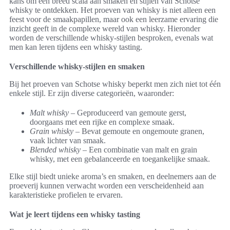
kans om een breed scala aan smaken en stijlen van Schotse
whisky te ontdekken. Het proeven van whisky is niet alleen een
feest voor de smaakpapillen, maar ook een leerzame ervaring die
inzicht geeft in de complexe wereld van whisky. Hieronder
worden de verschillende whisky-stijlen besproken, evenals wat
men kan leren tijdens een whisky tasting.
Verschillende whisky-stijlen en smaken
Bij het proeven van Schotse whisky beperkt men zich niet tot één
enkele stijl. Er zijn diverse categorieën, waaronder:
Malt whisky
– Geproduceerd van gemoute gerst,
doorgaans met een rijke en complexe smaak.
Grain whisky
– Bevat gemoute en ongemoute granen,
vaak lichter van smaak.
Blended whisky
– Een combinatie van malt en grain
whisky, met een gebalanceerde en toegankelijke smaak.
Elke stijl biedt unieke aroma’s en smaken, en deelnemers aan de
proeverij kunnen verwacht worden een verscheidenheid aan
karakteristieke profielen te ervaren.
Wat je leert tijdens een whisky tasting