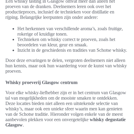
Een whisky tasting in Glasgow omvat meer dan alleen het
proeven van de dranken. Deelnemers leren ook over het
productieproces, inclusief de technieken voor distillatie en
rijping. Belangrijke leerpunten zijn onder andere:
Het herkennen van verschillende aroma’s, zoals fruitige,
rokerige of kruidige tonen.
Technieken om whisky correct te proeven, zoals het
beoordelen van kleur, geur en smaak.
Inzicht in de geschiedenis en tradities van Schotse whisky.
Door deze ervaringen te delen, vergroten deelnemers niet alleen
hun kennis, maar ook hun waardering voor de kunst van whisky
proeven.
Whisky proeverij Glasgow centrum
Voor elke whisky-liefhebber zijn er in het centrum van Glasgow
tal van mogelijkheden om de mooiste smaken te ontdekken.
Deze locaties bieden niet alleen een uitstekende selectie van
whisky’s, maar ook een unieke sfeer waarin men kan genieten
van de Schotse traditie. Hieronder volgen enkele van de meest
aanbevolen plekken voor een onvergetelijke
whisky degustatie
Glasgow
.