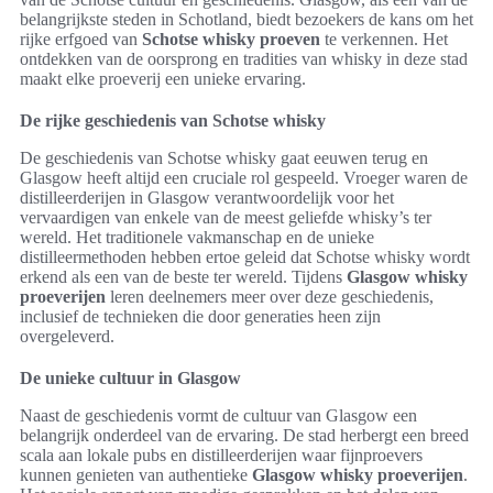
belangrijkste steden in Schotland, biedt bezoekers de kans om het
rijke erfgoed van
Schotse whisky proeven
te verkennen. Het
ontdekken van de oorsprong en tradities van whisky in deze stad
maakt elke proeverij een unieke ervaring.
De rijke geschiedenis van Schotse whisky
De geschiedenis van Schotse whisky gaat eeuwen terug en
Glasgow heeft altijd een cruciale rol gespeeld. Vroeger waren de
distilleerderijen in Glasgow verantwoordelijk voor het
vervaardigen van enkele van de meest geliefde whisky’s ter
wereld. Het traditionele vakmanschap en de unieke
distilleermethoden hebben ertoe geleid dat Schotse whisky wordt
erkend als een van de beste ter wereld. Tijdens
Glasgow whisky
proeverijen
leren deelnemers meer over deze geschiedenis,
inclusief de technieken die door generaties heen zijn
overgeleverd.
De unieke cultuur in Glasgow
Naast de geschiedenis vormt de cultuur van Glasgow een
belangrijk onderdeel van de ervaring. De stad herbergt een breed
scala aan lokale pubs en distilleerderijen waar fijnproevers
kunnen genieten van authentieke
Glasgow whisky proeverijen
.