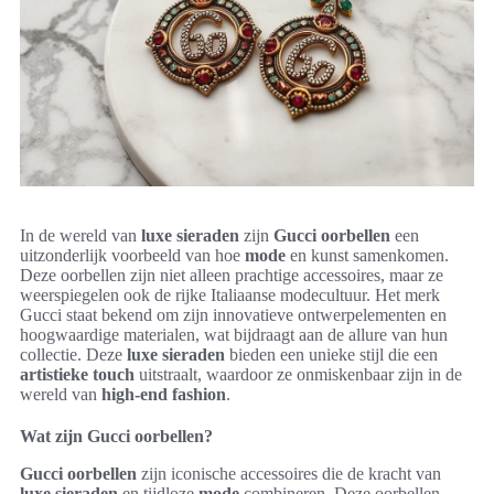
In de wereld van
luxe sieraden
zijn
Gucci oorbellen
een
uitzonderlijk voorbeeld van hoe
mode
en kunst samenkomen.
Deze oorbellen zijn niet alleen prachtige accessoires, maar ze
weerspiegelen ook de rijke Italiaanse modecultuur. Het merk
Gucci staat bekend om zijn innovatieve ontwerpelementen en
hoogwaardige materialen, wat bijdraagt aan de allure van hun
collectie. Deze
luxe sieraden
bieden een unieke stijl die een
artistieke touch
uitstraalt, waardoor ze onmiskenbaar zijn in de
wereld van
high-end fashion
.
Wat zijn Gucci oorbellen?
Gucci oorbellen
zijn iconische accessoires die de kracht van
luxe sieraden
en tijdloze
mode
combineren. Deze oorbellen