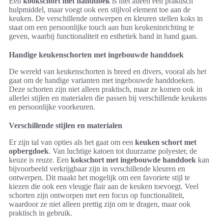
Een
kookschort met handdoek
is niet alleen een praktisch
hulpmiddel, maar voegt ook een stijlvol element toe aan de
keuken. De verschillende ontwerpen en kleuren stellen koks in
staat om een persoonlijke touch aan hun keukeninrichting te
geven, waarbij functionaliteit en esthetiek hand in hand gaan.
Handige keukenschorten met ingebouwde handdoek
De wereld van keukenschorten is breed en divers, vooral als het
gaat om de handige varianten met ingebouwde handdoeken.
Deze schorten zijn niet alleen praktisch, maar ze komen ook in
allerlei stijlen en materialen die passen bij verschillende keukens
en persoonlijke voorkeuren.
Verschillende stijlen en materialen
Er zijn tal van opties als het gaat om een
keuken schort met
opbergdoek
. Van luchtige katoen tot duurzame polyester, de
keuze is reuze. Een
kokschort met ingebouwde handdoek
kan
bijvoorbeeld verkrijgbaar zijn in verschillende kleuren en
ontwerpen. Dit maakt het mogelijk om een favoriete stijl te
kiezen die ook een vleugje flair aan de keuken toevoegt. Veel
schorten zijn ontworpen met een focus op functionaliteit,
waardoor ze niet alleen prettig zijn om te dragen, maar ook
praktisch in gebruik.