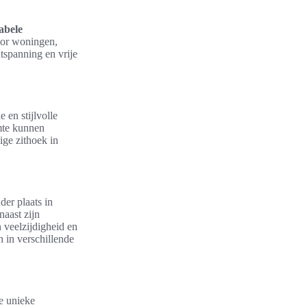
abele
oor woningen,
ntspanning en vrije
 en stijlvolle
mte kunnen
lige zithoek in
er plaats in
naast zijn
 veelzijdigheid en
n in verschillende
de unieke