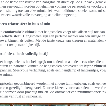
n de lichte constructie van hangstoelen direct op. Ze zijn vaak gemakk
nnen eenvoudig worden opgehangen volgens de persoonlijke voorkeure
 uitstraling toe aan elke ruimte, iets wat traditionele stoelen soms mi
 ze een waardevolle toevoeging aan elke omgeving.
een relaxte sfeer in huis of tuin
een
comfortabele zithoek
met hangstoelen voegt niet alleen stijl toe aan
en
relaxte sfeer
. Hangstoelen zijn een perfecte manier om een rustige en
owel binnen als buiten. Met de juiste keuze van kleuren en materialen 
jn met uw persoonlijke stijl.
tabele zithoek volledig in stijl
met hangstoelen is het belangrijk om te denken aan de accessoires die u
kleuren en patronen kunnen de hangstoelen omtoveren tot
hippe zitmeu
spannen. Sfeervolle verlichting, zoals een hanglamp of lantaarntjes, voe
e ruimte.
gstoelen gecombineerd worden met andere tuinmeubelen, zoals een eet
r een gezellig buitengevoel. Door te kiezen voor materialen die weerbest
hele seizoen door prachtig uitzien. Zo ontstaat er een multifunctionele 
nten van rust en samenzijn.