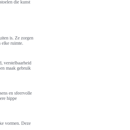
stoelen die kunst
uiten is. Ze zorgen
 elke ruimte.
d, verstelbaarheid
k en maak gebruik
ens en sfeervolle
dere hippe
ieke vormen. Deze