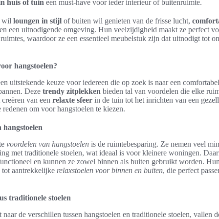
in huis of tuin
een must-have voor ieder interieur of buitenruimte.
 wil
loungen in stijl
of buiten wil genieten van de frisse lucht,
comfort
en een uitnodigende omgeving. Hun veelzijdigheid maakt ze perfect v
ruimtes, waardoor ze een essentieel meubelstuk zijn dat uitnodigt tot o
oor hangstoelen?
en uitstekende keuze voor iedereen die op zoek is naar een comfortabele
spannen. Deze
trendy zitplekken
bieden tal van voordelen die elke rui
t creëren van een
relaxte sfeer
in de tuin tot het inrichten van een gezel
oze redenen om voor hangstoelen te kiezen.
 hangstoelen
te
voordelen van hangstoelen
is de ruimtebesparing. Ze nemen veel mind
king met traditionele stoelen, wat ideaal is voor kleinere woningen. Daar
functioneel en kunnen ze zowel binnen als buiten gebruikt worden. Hun
tot aantrekkelijke
relaxstoelen voor binnen en buiten
, die perfect passe
s traditionele stoelen
naar de verschillen tussen hangstoelen en traditionele stoelen, vallen 