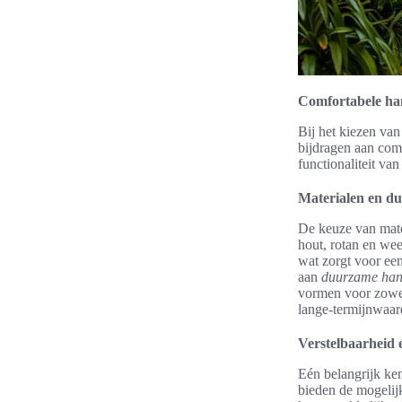
Comfortabele han
Bij het kiezen van
bijdragen aan com
functionaliteit va
Materialen en d
De keuze van mater
hout, rotan en we
wat zorgt voor ee
aan
duurzame han
vormen voor zowel
lange-termijnwaard
Verstelbaarheid 
Eén belangrijk k
bieden de mogelijk