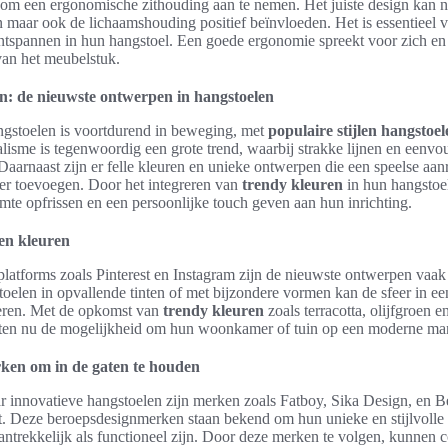
om een ergonomische zithouding aan te nemen. Het juiste design kan ni
n maar ook de lichaamshouding positief beïnvloeden. Het is essentieel 
 ontspannen in hun hangstoel. Een goede ergonomie spreekt voor zich en
van het meubelstuk.
n: de nieuwste ontwerpen in hangstoelen
gstoelen is voortdurend in beweging, met
populaire stijlen hangstoel
lisme is tegenwoordig een grote trend, waarbij strakke lijnen en eenv
Daarnaast zijn er felle kleuren en unieke ontwerpen die een speelse aan
feer toevoegen. Door het integreren van
trendy kleuren
in hun hangstoe
mte opfrissen en een persoonlijke touch geven aan hun inrichting.
 en kleuren
latforms zoals Pinterest en Instagram zijn de nieuwste ontwerpen vaak
oelen in opvallende tinten of met bijzondere vormen kan de sfeer in ee
teren. Met de opkomst van
trendy kleuren
zoals terracotta, olijfgroen en
n nu de mogelijkheid om hun woonkamer of tuin op een moderne manie
ken om in de gaten te houden
r innovatieve hangstoelen zijn merken zoals Fatboy, Sika Design, en Be
kt. Deze beroepsdesignmerken staan bekend om hun unieke en stijlvolle
aantrekkelijk als functioneel zijn. Door deze merken te volgen, kunnen