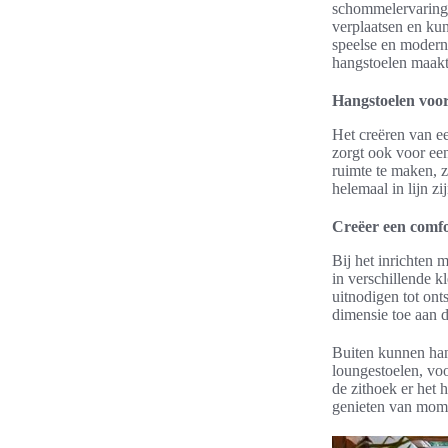
schommelervaring e
verplaatsen en ku
speelse en moderne
hangstoelen maakt
Hangstoelen voor 
Het creëren van 
zorgt ook voor e
ruimte te maken, z
helemaal in lijn zi
Creëer een comfor
Bij het inrichten 
in verschillende 
uitnodigen tot ont
dimensie toe aan d
Buiten kunnen han
loungestoelen, voo
de zithoek er het 
genieten van mome