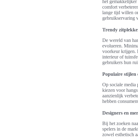
het gemakkelijker 
comfort verbetere
lange tijd willen
gebruikservaring 
Trendy zitplekke
De wereld van han
evolueren. Minima
voorkeur krijgen. 
interieur of tuins
gebruikers hun rui
Populaire stijlen
Op sociale media p
kiezen voor hangst
aanzienlijk verbe
hebben consumente
Designers en mer
Bij het zoeken naa
spelers in de mar
zowel esthetisch 