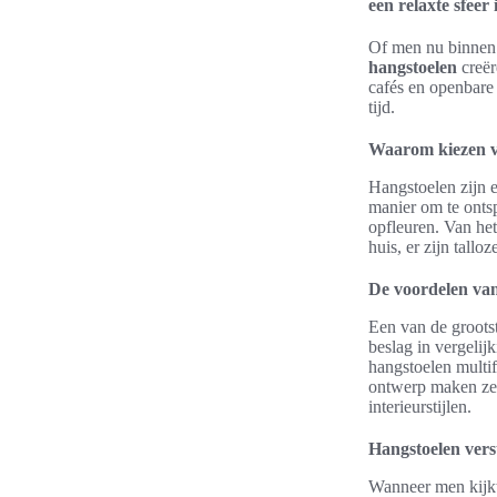
een relaxte sfeer 
Of men nu binnen
hangstoelen
creër
cafés en openbare 
tijd.
Waarom kiezen v
Hangstoelen zijn e
manier om te ont
opfleuren. Van he
huis, er zijn tall
De voordelen van
Een van de groots
beslag in vergelij
hangstoelen multi
ontwerp maken ze 
interieurstijlen.
Hangstoelen versu
Wanneer men kijkt 