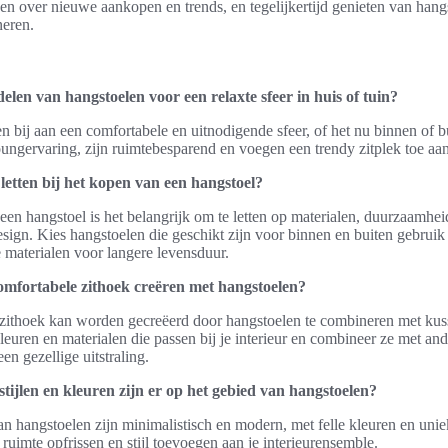
en over nieuwe aankopen en trends, en tegelijkertijd genieten van hang
eren.
elen van hangstoelen voor een relaxte sfeer in huis of tuin?
 bij aan een comfortabele en uitnodigende sfeer, of het nu binnen of b
ungervaring, zijn ruimtebesparend en voegen een trendy zitplek toe aan
letten bij het kopen van een hangstoel?
een hangstoel is het belangrijk om te letten op materialen, duurzaamhei
sign. Kies hangstoelen die geschikt zijn voor binnen en buiten gebrui
materialen voor langere levensduur.
omfortabele zithoek creëren met hangstoelen?
zithoek kan worden gecreëerd door hangstoelen te combineren met kuss
kleuren en materialen die passen bij je interieur en combineer ze met an
en gezellige uitstraling.
tijlen en kleuren zijn er op het gebied van hangstoelen?
van hangstoelen zijn minimalistisch en modern, met felle kleuren en un
ruimte opfrissen en stijl toevoegen aan je interieurensemble.