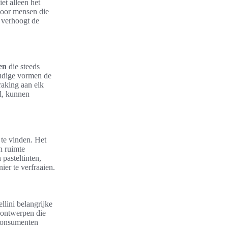
et alleen het
voor mensen die
 verhoogt de
en
die steeds
oudige vormen de
raking aan elk
l, kunnen
 te vinden. Het
n ruimte
 pasteltinten,
r te verfraaien.
llini belangrijke
 ontwerpen die
 consumenten