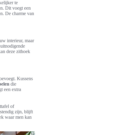
elijker te
n. Dit voegt een
ssen. De charme van
 uw interieur, maar
 uitnodigende
kan deze zithoek
 toevoegt. Kussens
belen
die
gt een extra
tafel of
endig zijn, blijft
plek waar men kan