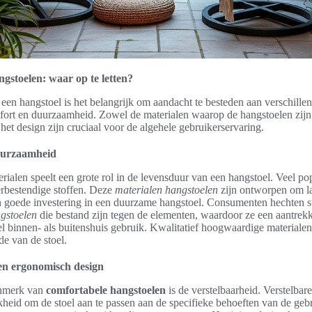
gstoelen: waar op te letten?
 een hangstoel is het belangrijk om aandacht te besteden aan verschille
fort en duurzaamheid. Zowel de materialen waarop de hangstoelen zijn
n het design zijn cruciaal voor de algehele gebruikerservaring.
uurzaamheid
ialen speelt een grote rol in de levensduur van een hangstoel. Veel pop
erbestendige stoffen. Deze
materialen hangstoelen
zijn ontworpen om l
n goede investering in een duurzame hangstoel. Consumenten hechten 
gstoelen
die bestand zijn tegen de elementen, waardoor ze een aantrekk
 binnen- als buitenshuis gebruik. Kwalitatief hoogwaardige materialen
e van de stoel.
en ergonomisch design
enmerk van
comfortabele hangstoelen
is de verstelbaarheid. Verstelbar
heid om de stoel aan te passen aan de specifieke behoeften van de geb