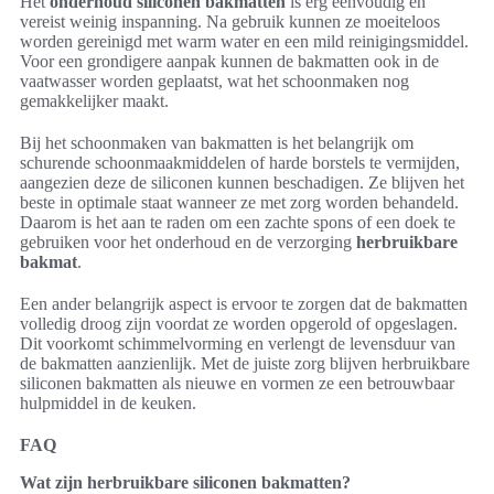
Het
onderhoud siliconen bakmatten
is erg eenvoudig en
vereist weinig inspanning. Na gebruik kunnen ze moeiteloos
worden gereinigd met warm water en een mild reinigingsmiddel.
Voor een grondigere aanpak kunnen de bakmatten ook in de
vaatwasser worden geplaatst, wat het schoonmaken nog
gemakkelijker maakt.
Bij het schoonmaken van bakmatten is het belangrijk om
schurende schoonmaakmiddelen of harde borstels te vermijden,
aangezien deze de siliconen kunnen beschadigen. Ze blijven het
beste in optimale staat wanneer ze met zorg worden behandeld.
Daarom is het aan te raden om een zachte spons of een doek te
gebruiken voor het onderhoud en de verzorging
herbruikbare
bakmat
.
Een ander belangrijk aspect is ervoor te zorgen dat de bakmatten
volledig droog zijn voordat ze worden opgerold of opgeslagen.
Dit voorkomt schimmelvorming en verlengt de levensduur van
de bakmatten aanzienlijk. Met de juiste zorg blijven herbruikbare
siliconen bakmatten als nieuwe en vormen ze een betrouwbaar
hulpmiddel in de keuken.
FAQ
Wat zijn herbruikbare siliconen bakmatten?