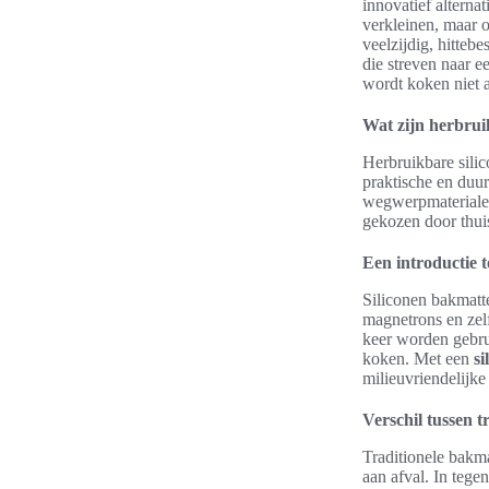
innovatief alterna
verkleinen, maar 
veelzijdig, hitteb
die streven naar 
wordt koken niet a
Wat zijn herbrui
Herbruikbare sili
praktische en duu
wegwerpmaterialen
gekozen door thui
Een introductie t
Siliconen bakmatt
magnetrons en zel
keer worden gebrui
koken. Met een
si
milieuvriendelijk
Verschil tussen t
Traditionele bakma
aan afval. In tege