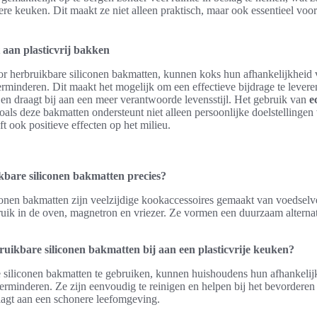
ere keuken. Dit maakt ze niet alleen praktisch, maar ook essentieel vo
 aan plasticvrij bakken
or herbruikbare siliconen bakmatten, kunnen koks hun afhankelijkhei
verminderen. Dit maakt het mogelijk om een effectieve bijdrage te leveren
l en draagt bij aan een meer verantwoorde levensstijl. Het gebruik van
e
oals deze bakmatten ondersteunt niet alleen persoonlijke doelstellinge
ft ook positieve effecten op het milieu.
kbare siliconen bakmatten precies?
onen bakmatten zijn veelzijdige kookaccessoires gemaakt van voedselvei
ruik in de oven, magnetron en vriezer. Ze vormen een duurzaam altern
uikbare siliconen bakmatten bij aan een plasticvrije keuken?
 siliconen bakmatten te gebruiken, kunnen huishoudens hun afhankelij
rminderen. Ze zijn eenvoudig te reinigen en helpen bij het bevorderen 
aagt aan een schonere leefomgeving.