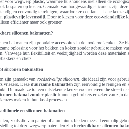
tief voor wegwerp plastic, waarmee huishoudens niet alleen de ecologi
ook besparen op kosten. Gemaakt van hoogwaardig siliconen, zijn deze
estendig en eenvoudig te reinigen, waardoor ze een fantastische keuze z
een
plasticvrije levensstijl
. Door te kiezen voor deze
eco-vriendelijke
lleen efficiënter maar ook groener.
kbare siliconen bakmatten?
conen bakmatten zijn populaire accessoires in de moderne keuken. Ze b
rzame oplossing voor het bakken en koken zonder gebruik te maken va
. Vanwege hun flexibiliteit en veelzijdigheid worden deze materialen 
sbakkers en chefs.
ot siliconen bakmatten
en zijn gemaakt van
voedselveilige siliconen
, die ideaal zijn voor gebru
fs vriezers. Deze
duurzame bakmatten
zijn eenvoudig te reinigen en
kt. Dit maakt ze tot een uitstekende keuze voor iedereen die streeft naar
liconen bakmat zonder plastic
kunnen gebruikers er zeker van zijn da
e keuzes maken in hun kookprocessen.
raditionele en siliconen bakmatten
tten, zoals die van papier of aluminium, bieden meestal eenmalig gebru
nstelling tot deze wegwerpmaterialen zijn
herbruikbare siliconen bak