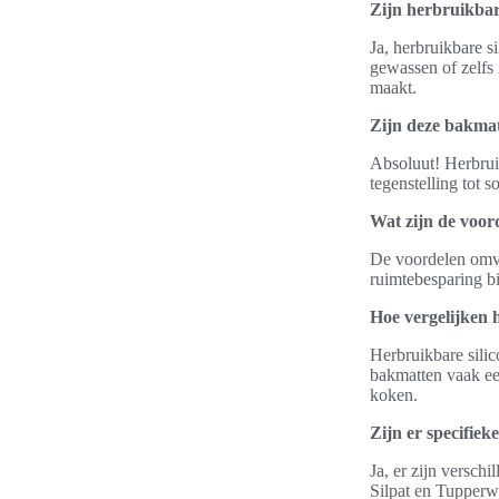
Zijn herbruikbar
Ja, herbruikbare 
gewassen of zelfs 
maakt.
Zijn deze bakmat
Absoluut! Herbruik
tegenstelling tot 
Wat zijn de voor
De voordelen omva
ruimtebesparing bi
Hoe vergelijken 
Herbruikbare silic
bakmatten vaak ee
koken.
Zijn er specifie
Ja, er zijn versch
Silpat en Tupperwa