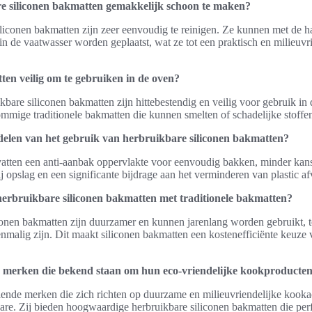
e siliconen bakmatten gemakkelijk schoon te maken?
siliconen bakmatten zijn zeer eenvoudig te reinigen. Ze kunnen met de
in de vaatwasser worden geplaatst, wat ze tot een praktisch en milieuvr
ten veilig om te gebruiken in de oven?
bare siliconen bakmatten zijn hittebestendig en veilig voor gebruik in 
sommige traditionele bakmatten die kunnen smelten of schadelijke stoff
delen van het gebruik van herbruikbare siliconen bakmatten?
tten een anti-aanbak oppervlakte voor eenvoudig bakken, minder kan
j opslag en een significante bijdrage aan het verminderen van plastic af
herbruikbare siliconen bakmatten met traditionele bakmatten?
onen bakmatten zijn duurzamer en kunnen jarenlang worden gebruikt, te
nmalig zijn. Dit maakt siliconen bakmatten een kostenefficiënte keuze
ke merken die bekend staan om hun eco-vriendelijke kookproducte
illende merken die zich richten op duurzame en milieuvriendelijke kooka
re. Zij bieden hoogwaardige herbruikbare siliconen bakmatten die perf