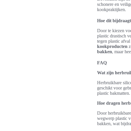
schonere en veilig
kookpraktijken.
Hoe dit bijdraagt
Door te kiezen vo
plastic drastisch 
tegen plastic afva
kookproducten
z
bakken
, maar hee
FAQ
Wat zijn herbrui
Herbruikbare silic
geschikt voor geb
plastic bakmatten.
Hoe dragen herbr
Door herbruikbare
wegwerp plastic ve
bakken, wat bijdr