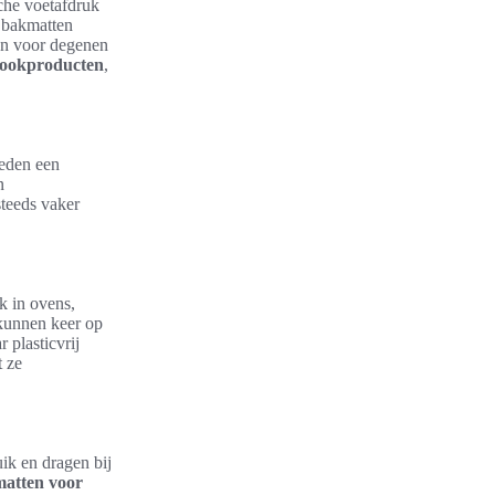
sche voetafdruk
 bakmatten
ijn voor degenen
 kookproducten
,
ieden een
n
steeds vaker
ik in ovens,
 kunnen keer op
 plasticvrij
t ze
ik en dragen bij
matten voor