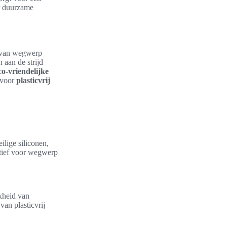
or duurzame
d van wegwerp
 aan de strijd
co-vriendelijke
n voor
plasticvrij
lige siliconen,
atief voor wegwerp
kheid van
van plasticvrij