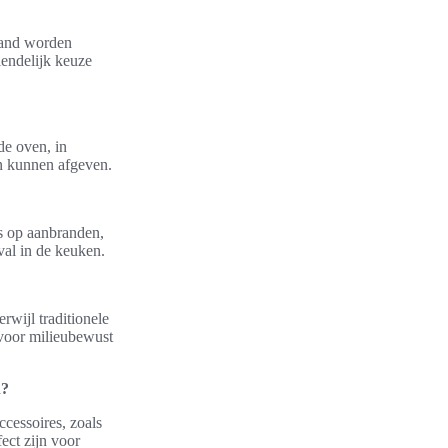
 hand worden
iendelijk keuze
de oven, in
en kunnen afgeven.
s op aanbranden,
val in de keuken.
rwijl traditionele
 voor milieubewust
n?
ccessoires, zoals
ect zijn voor