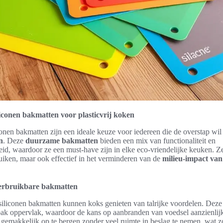
iconen bakmatten voor plasticvrij koken
onen bakmatten zijn een ideale keuze voor iedereen die de overstap wi
n
. Deze
duurzame bakmatten
bieden een mix van functionaliteit en
eid, waardoor ze een must-have zijn in elke eco-vriendelijke keuken. Ze 
uiken, maar ook effectief in het verminderen van de
milieu-impact van 
erbruikbare bakmatten
siliconen bakmatten kunnen koks genieten van talrijke voordelen. Dez
bak oppervlak, waardoor de kans op aanbranden van voedsel aanzienlijk 
 gemakkelijk op te bergen zonder veel ruimte in beslag te nemen, wat z