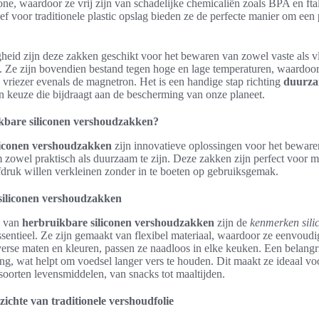
ne, waardoor ze vrij zijn van schadelijke chemicaliën zoals BPA en fta
ef voor traditionele plastic opslag bieden ze de perfecte manier om een p
heid zijn deze zakken geschikt voor het bewaren van zowel vaste als v
 Ze zijn bovendien bestand tegen hoge en lage temperaturen, waardoor 
 vriezer evenals de magnetron. Het is een handige stap richting
duurz
en keuze die bijdraagt aan de bescherming van onze planeet.
kbare siliconen vershoudzakken?
liconen vershoudzakken
zijn innovatieve oplossingen voor het beware
 zowel praktisch als duurzaam te zijn. Deze zakken zijn perfect voor 
fdruk willen verkleinen zonder in te boeten op gebruiksgemak.
iliconen vershoudzakken
n van
herbruikbare siliconen vershoudzakken
zijn de
kenmerken sili
sentieel. Ze zijn gemaakt van flexibel materiaal, waardoor ze eenvoudig 
verse maten en kleuren, passen ze naadloos in elke keuken. Een belangr
ting, wat helpt om voedsel langer vers te houden. Dit maakt ze ideaal v
soorten levensmiddelen, van snacks tot maaltijden.
ichte van traditionele vershoudfolie