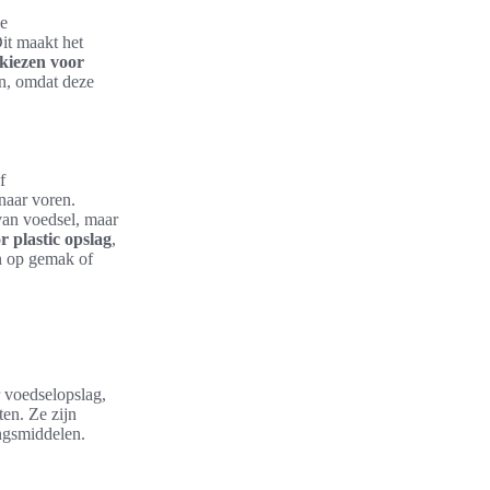
le
it maakt het
kiezen voor
n, omdat deze
f
naar voren.
van voedsel, maar
 plastic opslag
,
en op gemak of
 voedselopslag,
en. Ze zijn
ingsmiddelen.