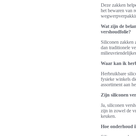
Deze zakken helpe
het bewaren van r
wegwerpverpakkin
Wat zijn de bela
vershoudfolie?
Siliconen zakken z
dan traditionele 
milieuvriendelijker
Waar kan ik her
Herbruikbare sili
fysieke winkels d
assortiment aan h
Zijn siliconen v
Ja, siliconen vers
zijn in zowel de v
keuken.
Hoe onderhoud i