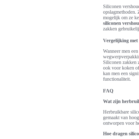
Siliconen vershou
opslagmethoden. Z
mogelijk om ze kee
siliconen versho
zakken gebruikelij
Vergelijking met
Wanneer men een v
wegwerpverpakking
Siliconen zakken z
ook voor koken of
kan men een signi
functionaliteit.
FAQ
Wat zijn herbrui
Herbruikbare sili
gemaakt van hoogwa
ontworpen voor her
Hoe dragen silic