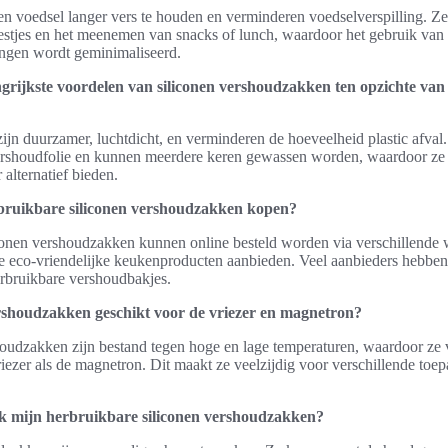
n voedsel langer vers te houden en verminderen voedselverspilling. Ze 
estjes en het meenemen van snacks of lunch, waardoor het gebruik van
gen wordt geminimaliseerd.
ngrijkste voordelen van siliconen vershoudzakken ten opzichte van 
ijn duurzamer, luchtdicht, en verminderen de hoeveelheid plastic afval. 
vershoudfolie en kunnen meerdere keren gewassen worden, waardoor ze
 alternatief bieden.
bruikbare siliconen vershoudzakken kopen?
conen vershoudzakken kunnen online besteld worden via verschillende 
ie eco-vriendelijke keukenproducten aanbieden. Veel aanbieders hebbe
erbruikbare vershoudbakjes.
ershoudzakken geschikt voor de vriezer en magnetron?
houdzakken zijn bestand tegen hoge en lage temperaturen, waardoor ze v
riezer als de magnetron. Dit maakt ze veelzijdig voor verschillende toep
k mijn herbruikbare siliconen vershoudzakken?