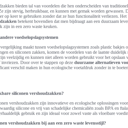
dzakken bieden tal van voordelen die hen onderscheiden van traditione
e zijn stevig, herbruikbaar, en kunnen met gemak worden gewassen. D
r op keer te gebruiken zonder dat ze hun functionaliteit verliezen. Het
udzakken
betekent bovendien dat men bijdraagt aan een duurzaam leve
k zijn in een zero waste keuken.
 andere voedselopslagsystemen
ergelijking maakt tussen voedselopslagsystemen zoals plastic bakjes o
en en siliconen zakken, komen de voordelen van de laatste duidelijk 
ijn veelzijdig en kunnen niet alleen worden gebruikt voor het opslaan 
 invriezen. Door over te stappen op deze
duurzame alternatieven voor
ficant verschil maken in hun ecologische voetafdruk zonder in te boet
kbare siliconen vershoudzakken?
conen vershoudzakken zijn innovatieve en ecologische oplossingen voor
ardig silicone en vrij van schadelijke chemicaliën zoals BPA en ftalat
haaldelijk gebruik en zijn ideaal voor zowel vaste als vloeibare voed
onen vershoudzakken bij aan een zero waste levensstijl?