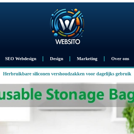
SEO Webdesign
Design
Marketing
Over ons
Herbruikbare siliconen vershoudzakken voor dagelijks gebruik