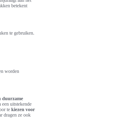
bijdraagt aan het
akken betekent
uken te gebruiken.
nen worden
jn
duurzame
n een uitstekende
oor te
kiezen voor
ar dragen ze ook