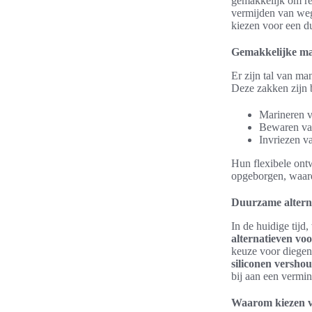
gemakkelijk om res
vermijden van weg
kiezen voor een d
Gemakkelijke ma
Er zijn tal van m
Deze zakken zijn b
Marineren v
Bewaren van
Invriezen v
Hun flexibele ont
opgeborgen, waardo
Duurzame alterna
In de huidige tijd
alternatieven voo
keuze voor diegene
siliconen versho
bij aan een vermin
Waarom kiezen v