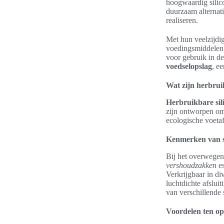
hoogwaardig silico
duurzaam alternati
realiseren.
Met hun veelzijdig
voedingsmiddelen.
voor gebruik in de
voedselopslag
, e
Wat zijn herbrui
Herbruikbare si
zijn ontworpen om
ecologische voeta
Kenmerken van s
Bij het overwege
vershoudzakken
es
Verkrijgbaar in di
luchtdichte afslui
van verschillende 
Voordelen ten opz