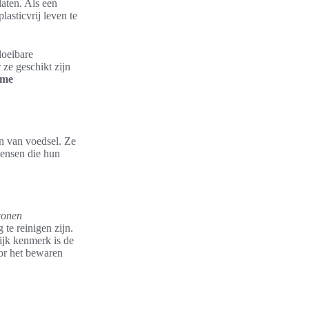
laten. Als een
lasticvrij leven te
loeibare
ze geschikt zijn
ame
n van voedsel. Ze
mensen die hun
conen
te reinigen zijn.
ijk kenmerk is de
oor het bewaren