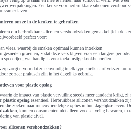
tjes veilig op te slaan en mee te nemen naar school of werk, wat weer 
werpverpakkingen. Een keuze voor herbruikbare siliconen vershoudz
uurzamer leven.
nieren om ze in de keuken te gebruiken
anieren om herbruikbare siliconen vershoudzakken gemakkelijk in de ke
ijvoorbeeld perfect voor:
an vlees, waarbij de smaken optimaal kunnen intrekken.
 gesneden groenten, zodat deze vers blijven voor een langere periode.
an specerijen, wat handig is voor toekomstige kookbehoeften.
werp zorgt ervoor dat ze eenvoudig in elk type koelkast of vriezer kun
or ze zeer praktisch zijn in het dagelijks gebruik.
tieven voor plastic opslag
, waarin de impact van plastic vervuiling steeds meer aandacht krijgt, zi
r plastic opslag
essentieel. Herbruikbare siliconen vershoudzakken zij
n die zoeken naar milieuvriendelijke opties in hun dagelijkse leven. D
udzakken
, kunnen consumenten niet alleen voedsel veilig bewaren, ma
dering van plastic afval.
oor siliconen vershoudzakken?