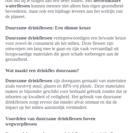
ooit om bij te dragen aan een beter milieu. Met
herbruikbare
waterflessen
kunnen mensen niet alleen hun eigen gezondheid
bevorderen, maar ook een bijdrage leveren aan het welzijn van
de planeet.
Duurzame drinkflessen: Een slimme keuze
Duurzame drinkflessen
vertegenwoordigen een bewuste keuze
voor zowel de consument als het milieu. Deze flessen zijn
ontworpen om lang mee te gaan en zijn vaak vervaardigd uit
hoogwaardige materialen die geen schade toebrengen aan de
gezondheid.
Wat maakt een drinkfles duurzaam?
Duurzame drinkflessen
zijn doorgaans gemaakt van materialen
zoals
roestvrij staal
,
glazen
en
BPA-vrij plastic
. Deze materialen
maken ze bijzonder geschikt voor herhaald gebruik zonder dat ze
inboeten op kwaliteit of veiligheid. Het gebruik van duurzame
drinkflessen zorgt ervoor dat minder afval ontstaat en dat de
impact op het milieu aanzienlijk vermindert.
Voordelen van duurzame drinkflessen boven
wegwerpflessen