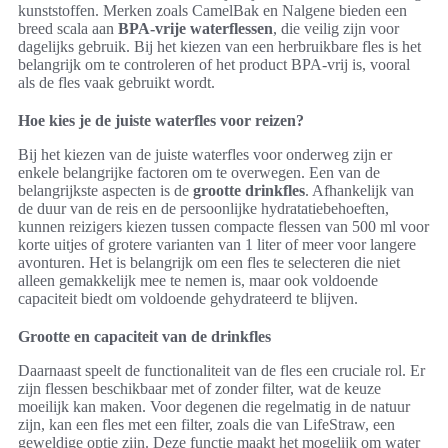
kunststoffen. Merken zoals CamelBak en Nalgene bieden een
breed scala aan
BPA-vrije waterflessen
, die veilig zijn voor
dagelijks gebruik. Bij het kiezen van een herbruikbare fles is het
belangrijk om te controleren of het product BPA-vrij is, vooral
als de fles vaak gebruikt wordt.
Hoe kies je de juiste waterfles voor reizen?
Bij het kiezen van de juiste waterfles voor onderweg zijn er
enkele belangrijke factoren om te overwegen. Een van de
belangrijkste aspecten is de
grootte drinkfles
. Afhankelijk van
de duur van de reis en de persoonlijke hydratatiebehoeften,
kunnen reizigers kiezen tussen compacte flessen van 500 ml voor
korte uitjes of grotere varianten van 1 liter of meer voor langere
avonturen. Het is belangrijk om een fles te selecteren die niet
alleen gemakkelijk mee te nemen is, maar ook voldoende
capaciteit biedt om voldoende gehydrateerd te blijven.
Grootte en capaciteit van de drinkfles
Daarnaast speelt de functionaliteit van de fles een cruciale rol. Er
zijn flessen beschikbaar met of zonder filter, wat de keuze
moeilijk kan maken. Voor degenen die regelmatig in de natuur
zijn, kan een fles met een filter, zoals die van LifeStraw, een
geweldige optie zijn. Deze functie maakt het mogelijk om water